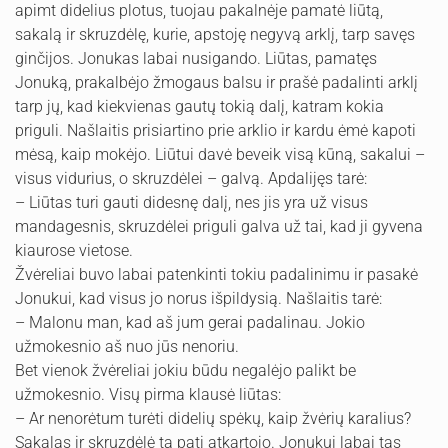
apimt didelius plotus, tuojau pakalnėje pamatė liūtą,
sakalą ir skruzdėlę, kurie, apstoję negyvą arklį, tarp savęs
ginčijos. Jonukas labai nusigando. Liūtas, pamatęs
Jonuką, prakalbėjo žmogaus balsu ir prašė padalinti arklį
tarp jų, kad kiekvienas gautų tokią dalį, katram kokia
priguli. Našlaitis prisiartino prie arklio ir kardu ėmė kapoti
mėsą, kaip mokėjo. Liūtui davė beveik visą kūną, sakalui –
visus vidurius, o skruzdėlei – galvą. Apdalijęs tarė:
– Liūtas turi gauti didesnę dalį, nes jis yra už visus
mandagesnis, skruzdėlei priguli galva už tai, kad ji gyvena
kiaurose vietose.
Žvėreliai buvo labai patenkinti tokiu padalinimu ir pasakė
Jonukui, kad visus jo norus išpildysią. Našlaitis tarė:
– Malonu man, kad aš jum gerai padalinau. Jokio
užmokesnio aš nuo jūs nenoriu.
Bet vienok žvėreliai jokiu būdu negalėjo palikt be
užmokesnio. Visų pirma klausė liūtas:
– Ar nenorėtum turėti didelių spėkų, kaip žvėrių karalius?
Sakalas ir skruzdėlė tą patį atkartojo. Jonukui labai tas