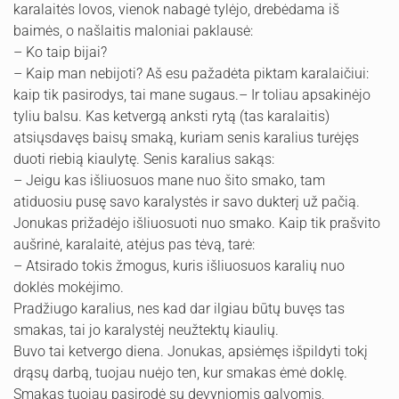
karalaitės lovos, vienok nabagė tylėjo, drebėdama iš
baimės, o našlaitis maloniai paklausė:
– Ko taip bijai?
– Kaip man nebijoti? Aš esu pažadėta piktam karalaičiui:
kaip tik pasirodys, tai mane sugaus.– Ir toliau apsakinėjo
tyliu balsu. Kas ketvergą anksti rytą (tas karalaitis)
atsiųsdavęs baisų smaką, kuriam senis karalius turėjęs
duoti riebią kiaulytę. Senis karalius sakąs:
– Jeigu kas išliuosuos mane nuo šito smako, tam
atiduosiu pusę savo karalystės ir savo dukterį už pačią.
Jonukas prižadėjo išliuosuoti nuo smako. Kaip tik prašvito
aušrinė, karalaitė, atėjus pas tėvą, tarė:
– Atsirado tokis žmogus, kuris išliuosuos karalių nuo
doklės mokėjimo.
Pradžiugo karalius, nes kad dar ilgiau būtų buvęs tas
smakas, tai jo karalystėj neužtektų kiaulių.
Buvo tai ketvergo diena. Jonukas, apsiėmęs išpildyti tokį
drąsų darbą, tuojau nuėjo ten, kur smakas ėmė doklę.
Smakas tuojau pasirodė su devyniomis galvomis,