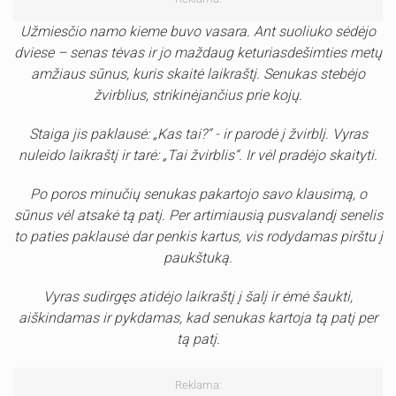
Užmiesčio namo kieme buvo vasara. Ant suoliuko sėdėjo
dviese – senas tėvas ir jo maždaug keturiasdešimties metų
amžiaus sūnus, kuris skaitė laikraštį. Senukas stebėjo
žvirblius, strikinėjančius prie kojų.
Staiga jis paklausė: „Kas tai?“ - ir parodė į žvirblį. Vyras
nuleido laikraštį ir tarė: „Tai žvirblis“. Ir vėl pradėjo skaityti.
Po poros minučių senukas pakartojo savo klausimą, o
sūnus vėl atsakė tą patį. Per artimiausią pusvalandį senelis
to paties paklausė dar penkis kartus, vis rodydamas pirštu į
paukštuką.
Vyras sudirgęs atidėjo laikraštį į šalį ir ėmė šaukti,
aiškindamas ir pykdamas, kad senukas kartoja tą patį per
tą patį.
Reklama: