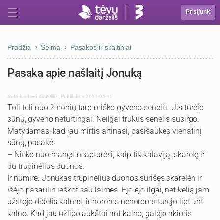
Prisijunk
Pradžia
Šeima
Pasakos ir skaitiniai
Pasaka apie našlaitį Jonuką
Autorius:
tevu-darzelis.lt
,
Publikuota: 2011-05-11
Toli toli nuo žmonių tarp miško gyveno senelis. Jis turėjo
sūnų, gyveno neturtingai. Neilgai trukus senelis susirgo.
Matydamas, kad jau mirtis artinasi, pasišaukęs vienatinį
sūnų, pasakė:
– Nieko nuo manęs neapturėsi, kaip tik kalaviją, skarelę ir
du trupinėlius duonos.
Ir numirė. Jonukas trupinėlius duonos surišęs skarelėn ir
išėjo pasaulin ieškot sau laimės. Ėjo ėjo ilgai, net kelią jam
užstojo didelis kalnas, ir noroms nenoroms turėjo lipt ant
kalno. Kad jau užlipo aukštai ant kalno, galėjo akimis