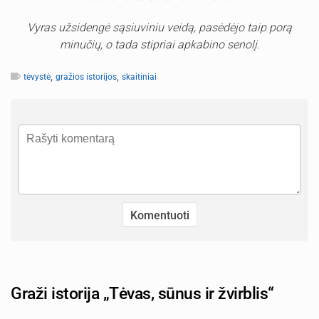
Vyras užsidengė sąsiuviniu veidą, pasėdėjo taip porą
minučių, o tada stipriai apkabino senolį.
,
,
tėvystė
gražios istorijos
skaitiniai
Graži istorija „Tėvas, sūnus ir žvirblis“