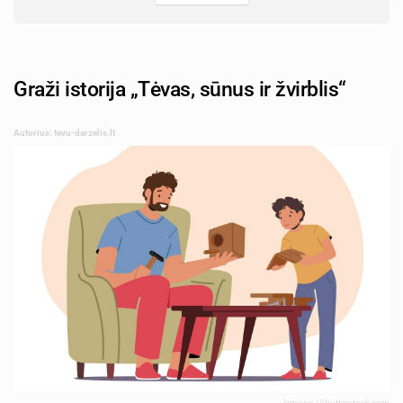
Graži istorija „Tėvas, sūnus ir žvirblis“
Autorius: tevu-darzelis.lt
lemono | Shutterstock.com