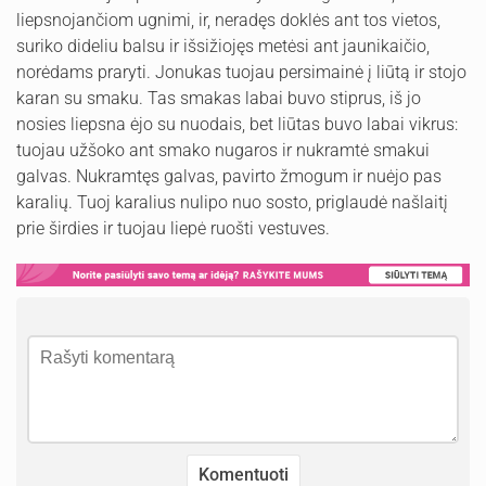
liepsnojančiom ugnimi, ir, neradęs doklės ant tos vietos,
suriko dideliu balsu ir išsižiojęs metėsi ant jaunikaičio,
norėdams praryti. Jonukas tuojau persimainė į liūtą ir stojo
karan su smaku. Tas smakas labai buvo stiprus, iš jo
nosies liepsna ėjo su nuodais, bet liūtas buvo labai vikrus:
tuojau užšoko ant smako nugaros ir nukramtė smakui
galvas. Nukramtęs galvas, pavirto žmogum ir nuėjo pas
karalių. Tuoj karalius nulipo nuo sosto, priglaudė našlaitį
prie širdies ir tuojau liepė ruošti vestuves.