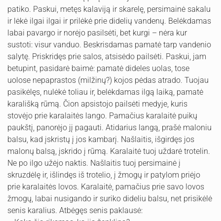
patiko. Paskui, metęs kalaviją ir skarelę, persimainė sakalu
ir lėkė ilgai ilgai ir prilėkė prie didelių vandenų. Belėkdamas
labai pavargo ir norėjo pasilsėti, bet kurgi – nėra kur
sustoti: visur vanduo. Beskrisdamas pamatė tarp vandenio
salytę. Priskridęs prie salos, atsisėdo pailsėti. Paskui, jam
betupint, pasidarė baimė: pamatė dideles uolas, tose
uolose nepaprastos (milžinų?) kojos pėdas atrado. Tuojau
pasikėlęs, nulėkė toliau ir, belėkdamas ilgą laiką, pamatė
karališką rūmą. Čion apsistojo pailsėti medyje, kuris
stovėjo prie karalaitės lango. Pamačius karalaitė puikų
paukštį, panorėjo jį pagauti. Atidarius langą, prašė maloniu
balsu, kad įskristų į jos kambarį. Našlaitis, išgirdęs jos
malonų balsą, įskrido į rūmą. Karalaitė tuoj uždarė trotelin.
Ne po ilgo užėjo naktis. Našlaitis tuoj persimainė į
skruzdėlę ir, išlindęs iš trotelio, į žmogų ir patylom priėjo
prie karalaitės lovos. Karalaitė, pamačius prie savo lovos
žmogų, labai nusigando ir suriko dideliu balsu, net prisikėlė
senis karalius. Atbėgęs senis paklausė: