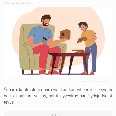
Autorius: tevu-darzelis.lt
lemono | Shutterstock.com
Ši pamokanti istorija primena, kad kantrybė ir meilė svarbi
ne tik auginant vaikus, bet ir gyvenimo saulėlydyje lydint
tėvus.
Reklama: