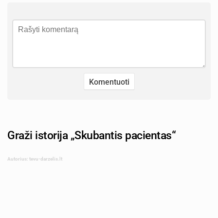
Graži istorija „Skubantis pacientas“
Autorius: tevu-darzelis.lt