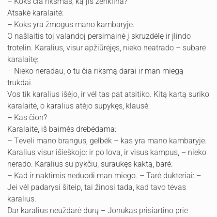
– Koks čia riksmas, ką jis ženklina?
Atsakė karalaitė:
– Koks yra žmogus mano kambaryje.
O našlaitis toj valandoj persimainė į skruzdėlę ir įlindo
trotelin. Karalius, visur apžiūrėjęs, nieko neatrado – subarė
karalaitę:
– Nieko neradau, o tu čia riksmą darai ir man miegą
trukdai.
Vos tik karalius išėjo, ir vėl tas pat atsitiko. Kitą kartą suriko
karalaitė, o karalius atėjo supykęs, klausė:
– Kas čion?
Karalaitė, iš baimės drebėdama:
– Tėveli mano brangus, gelbėk – kas yra mano kambaryje.
Karalius visur išieškojo: ir po lova, ir visus kampus, – nieko
nerado. Karalius su pykčiu, suraukęs kaktą, barė:
– Kad ir naktimis neduodi man miego. – Tarė dukteriai: –
Jei vėl padarysi šiteip, tai žinosi tada, kad tavo tėvas
karalius.
Dar karalius neuždarė durų – Jonukas prisiartino prie