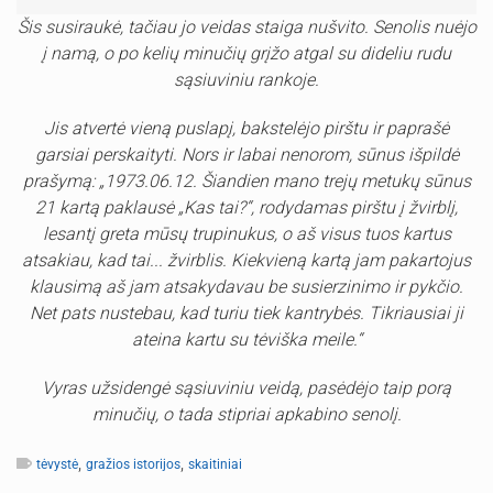
Šis susiraukė, tačiau jo veidas staiga nušvito. Senolis nuėjo
į namą, o po kelių minučių grįžo atgal su dideliu rudu
sąsiuviniu rankoje.
Jis atvertė vieną puslapį, bakstelėjo pirštu ir paprašė
garsiai perskaityti. Nors ir labai nenorom, sūnus išpildė
prašymą: „1973.06.12. Šiandien mano trejų metukų sūnus
21 kartą paklausė „Kas tai?“, rodydamas pirštu į žvirblį,
lesantį greta mūsų trupinukus, o aš visus tuos kartus
atsakiau, kad tai... žvirblis. Kiekvieną kartą jam pakartojus
klausimą aš jam atsakydavau be susierzinimo ir pykčio.
Net pats nustebau, kad turiu tiek kantrybės. Tikriausiai ji
ateina kartu su tėviška meile.“
Vyras užsidengė sąsiuviniu veidą, pasėdėjo taip porą
minučių, o tada stipriai apkabino senolį.
,
,
tėvystė
gražios istorijos
skaitiniai