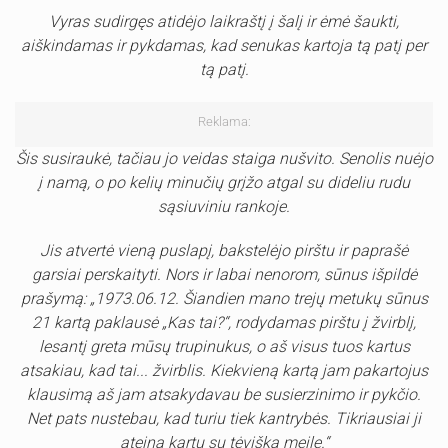
Vyras sudirgęs atidėjo laikraštį į šalį ir ėmė šaukti,
aiškindamas ir pykdamas, kad senukas kartoja tą patį per
tą patį.
Reklama:
Šis susiraukė, tačiau jo veidas staiga nušvito. Senolis nuėjo
į namą, o po kelių minučių grįžo atgal su dideliu rudu
sąsiuviniu rankoje.
Jis atvertė vieną puslapį, bakstelėjo pirštu ir paprašė
garsiai perskaityti. Nors ir labai nenorom, sūnus išpildė
prašymą: „1973.06.12. Šiandien mano trejų metukų sūnus
21 kartą paklausė „Kas tai?“, rodydamas pirštu į žvirblį,
lesantį greta mūsų trupinukus, o aš visus tuos kartus
atsakiau, kad tai... žvirblis. Kiekvieną kartą jam pakartojus
klausimą aš jam atsakydavau be susierzinimo ir pykčio.
Net pats nustebau, kad turiu tiek kantrybės. Tikriausiai ji
ateina kartu su tėviška meile.“