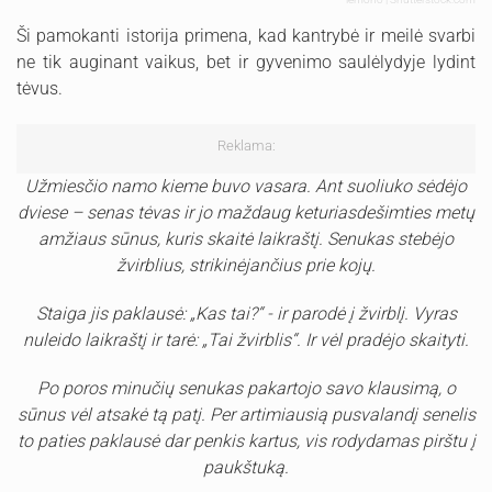
Ši pamokanti istorija primena, kad kantrybė ir meilė svarbi
ne tik auginant vaikus, bet ir gyvenimo saulėlydyje lydint
tėvus.
Reklama:
Užmiesčio namo kieme buvo vasara. Ant suoliuko sėdėjo
dviese – senas tėvas ir jo maždaug keturiasdešimties metų
amžiaus sūnus, kuris skaitė laikraštį. Senukas stebėjo
žvirblius, strikinėjančius prie kojų.
Staiga jis paklausė: „Kas tai?“ - ir parodė į žvirblį. Vyras
nuleido laikraštį ir tarė: „Tai žvirblis“. Ir vėl pradėjo skaityti.
Po poros minučių senukas pakartojo savo klausimą, o
sūnus vėl atsakė tą patį. Per artimiausią pusvalandį senelis
to paties paklausė dar penkis kartus, vis rodydamas pirštu į
paukštuką.