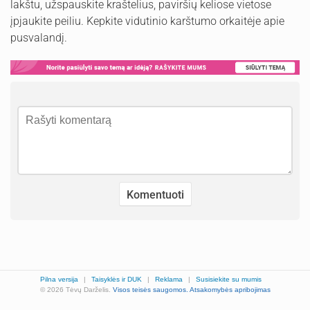
lakštu, užspauskite kraštelius, paviršių keliose vietose
įpjaukite peiliu. Kepkite vidutinio karštumo orkaitėje apie
pusvalandį.
Pilna versija
|
Taisyklės ir DUK
|
Reklama
|
Susisiekite su mumis
© 2026 Tėvų Darželis.
Visos teisės saugomos.
Atsakomybės apribojimas