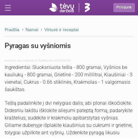
Prisijunk
Pradžia
Namai
Virtuvė ir receptai
Pyragas su vyšniomis
Autorius:
tevu-darzelis.lt
,
Publikuota: 0000-00-00
Ingredientai: Sluoksniuota tešla - 800 gramai, Vyšnios be
kauliukų - 800 gramai, Grietinė - 200 mililitrai, Kiaušiniai - 3
vienetai, Cukrus - 0.66 stiklinės, Krakmolas - 1 valgomasis
šaukštas.
Tešlą padalinkite į dvi nelygias dalis, abi plonai iškočiokite.
Didesniu lakštu išklokite aliejumi pateptą formą, padarykite
kraštelius, sudėkite ir krakmolu apibarstytas vyšnias.
Giliame dubenyje išplakite kiaušinius su cukrumi ir grietine,
tolygiai užpilkite ant vyšnių. Uždenkite pyragą likusiu