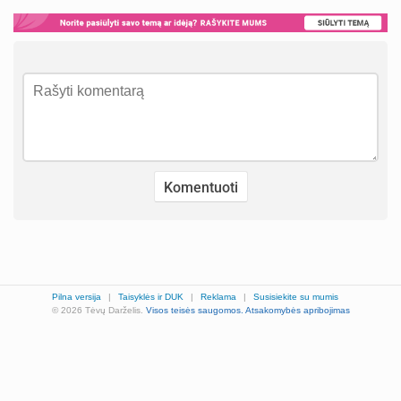
Pilna versija
|
Taisyklės ir DUK
|
Reklama
|
Susisiekite su mumis
© 2026 Tėvų Darželis.
Visos teisės saugomos.
Atsakomybės apribojimas