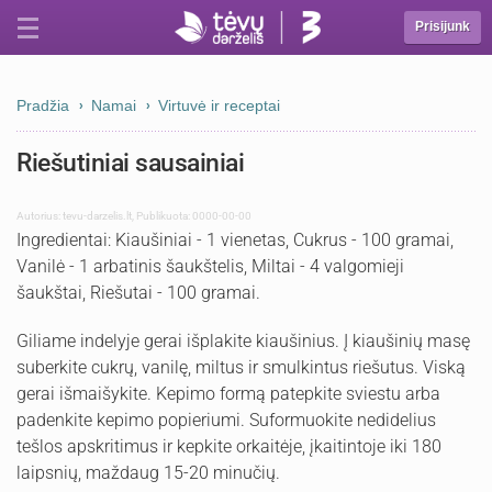
Prisijunk
Pradžia
Namai
Virtuvė ir receptai
Riešutiniai sausainiai
Autorius:
tevu-darzelis.lt
,
Publikuota: 0000-00-00
Ingredientai: Kiaušiniai - 1 vienetas, Cukrus - 100 gramai,
Vanilė - 1 arbatinis šaukštelis, Miltai - 4 valgomieji
šaukštai, Riešutai - 100 gramai.
Giliame indelyje gerai išplakite kiaušinius. Į kiaušinių masę
suberkite cukrų, vanilę, miltus ir smulkintus riešutus. Viską
gerai išmaišykite. Kepimo formą patepkite sviestu arba
padenkite kepimo popieriumi. Suformuokite nedidelius
tešlos apskritimus ir kepkite orkaitėje, įkaitintoje iki 180
laipsnių, maždaug 15-20 minučių.