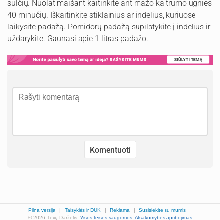
sulčių. Nuolat maišant kaitinkite ant mažo kaitrumo ugnies
40 minučių. Iškaitinkite stiklainius ar indelius, kuriuose
laikysite padažą. Pomidorų padažą supilstykite į indelius ir
uždarykite. Gaunasi apie 1 litras padažo.
Pilna versija
|
Taisyklės ir DUK
|
Reklama
|
Susisiekite su mumis
© 2026 Tėvų Darželis.
Visos teisės saugomos.
Atsakomybės apribojimas