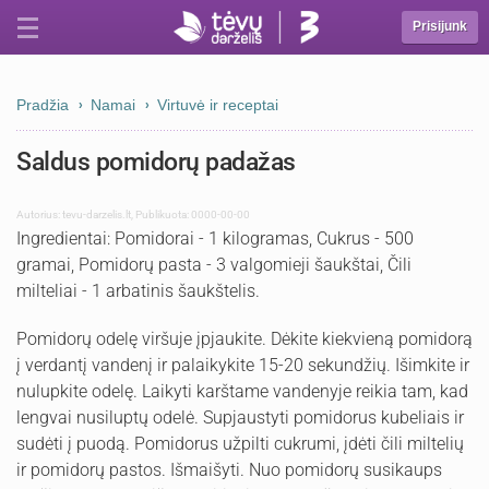
Prisijunk
Pradžia
Namai
Virtuvė ir receptai
Saldus pomidorų padažas
Autorius:
tevu-darzelis.lt
,
Publikuota: 0000-00-00
Ingredientai: Pomidorai - 1 kilogramas, Cukrus - 500
gramai, Pomidorų pasta - 3 valgomieji šaukštai, Čili
milteliai - 1 arbatinis šaukštelis.
Pomidorų odelę viršuje įpjaukite. Dėkite kiekvieną pomidorą
į verdantį vandenį ir palaikykite 15-20 sekundžių. Išimkite ir
nulupkite odelę. Laikyti karštame vandenyje reikia tam, kad
lengvai nusiluptų odelė. Supjaustyti pomidorus kubeliais ir
sudėti į puodą. Pomidorus užpilti cukrumi, įdėti čili miltelių
ir pomidorų pastos. Išmaišyti. Nuo pomidorų susikaups