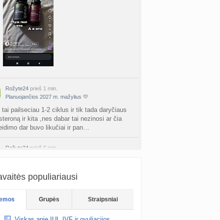
Rožyte24
prieš 1 min.
Planuojančios 2027 m. mažylius 💛
tai pailseciau 1-2 ciklus ir tik tada daryčiaus
teroną ir kita ,nes dabar tai nezinosi ar čia
leidimo dar buvo likučiai ir pan…
Rožyte24
prieš 6 min.
Intrauterininė inseminacija (angl. intrauterine insemination, IUI)
kmingai
vaitės populiariausi
Meshka
prieš 47 min.
emos
Mažas AMH/ kiaušidžių rezervas
Grupės
Straipsniai
artais pas Kazanaviciu buvot ir butu siules
Viskas apie IUI, IVF ir ovuliacijos