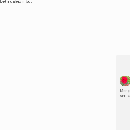
t ji galėjo ir būti.
Mergi
vartoj