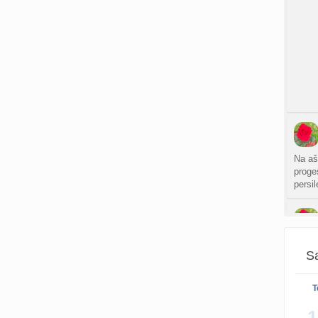
Na aš 
proges
persi
sė
Sa
T
Gal k
1