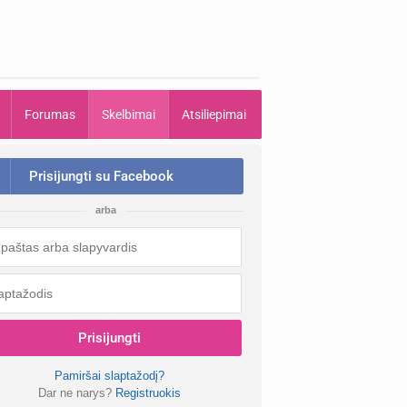
Forumas
Skelbimai
Atsiliepimai
Prisijungti su Facebook
arba
Prisijungti
Pamiršai slaptažodį?
Dar ne narys?
Registruokis