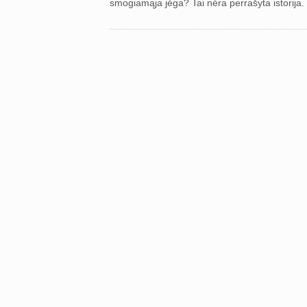
smogiamąja jėga? Tai nėra perrašyta istorija. Be