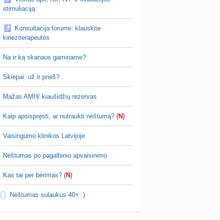
on?
stimuliaciją
Sofi_
prieš 52 min.
Konsultacija forume: klauskite
2027 m. vasarinukai🐣
kineziterapeutės
r weeks programėle telefone buvo nice
Na ir ką skanaus gaminame?
FoxLady
prieš 55 min.
Mažas AMH/ kiaušidžių rezervas
Skiepai: už ir prieš?
db zinot kas ten per vaistas...😅
Mažas AMH/ kiaušidžių rezervas
Kaip apsispręsti, ar nutraukti nėštumą?
(
N
)
Vaisingumo klinikos Latvijoje
Nėštumas po pagalbinio apvaisinimo
Kas tai per bėrimas?
(
N
)
0
Nėštumas sulaukus 40+ :)