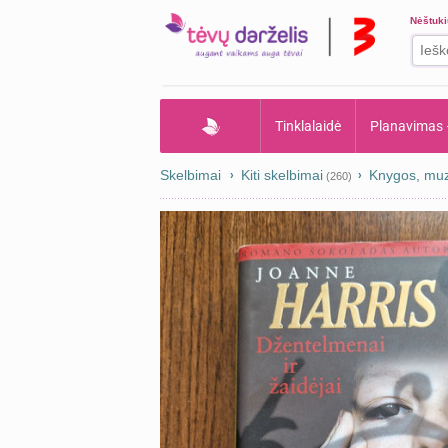
Nėštuk
Tinklalaidė
Planavimas
Skelbimai
Kiti skelbimai
Knygos, muzi
(260)