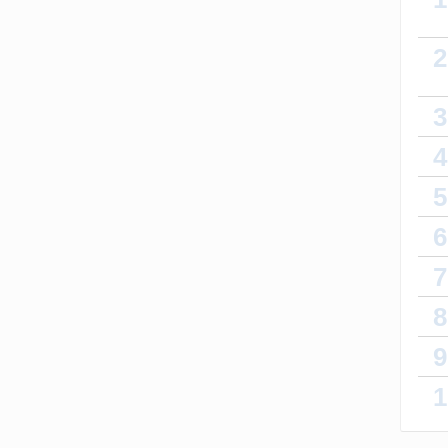
Thyb
2
Wonde
3
4
Kaip 
5
6
7
8
9
1