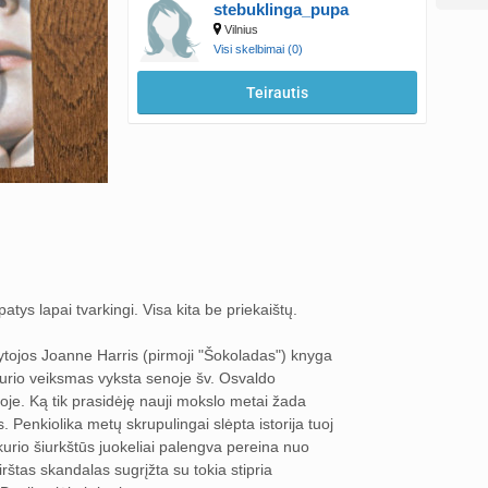
stebuklinga_pupa
Vilnius
Visi skelbimai (0)
Teirautis
tys lapai tvarkingi. Visa kita be priekaištų.
ašytojos Joanne Harris (pirmoji "Šokoladas") knyga
s, kurio veiksmas vyksta senoje šv. Osvaldo
oje. Ką tik prasidėję nauji mokslo metai žada
Penkiolika metų skrupulingai slėpta istorija tuoj
 kurio šiurkštūs juokeliai palengva pereina nuo
štas skandalas sugrįžta su tokia stipria