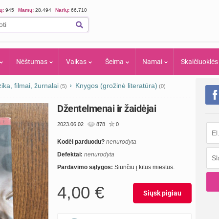
ių:
945
Mamų:
28.494
Narių:
66.710
Nėštumas
Vaikas
Šeima
Namai
Skaičiuoklės
ka, filmai, žurnalai
Knygos (grožinė literatūra)
(5)
(0)
Džentelmenai ir žaidėjai
2023.06.02
878
0
Kodėl parduodu?
nenurodyta
Defektai:
nenurodyta
Pardavimo sąlygos:
Siunčiu į kitus miestus.
4,00 €
Siųsk pigiau