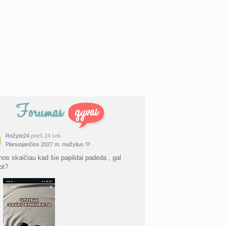
Rožyte24
prieš 24 sek.
Planuojančios 2027 m. mažylius 💛
nos skaičiau kad šie papildai padeda , gal
ot?