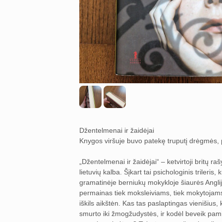
Džentelmenai ir žaidėjai
Knygos viršuje buvo patekę truputį drėgmės, pa
„Džentelmenai ir žaidėjai“ – ketvirtoji britų r
lietuvių kalba. Šįkart tai psichologinis trileri
gramatinėje berniukų mokykloje šiaurės Anglij
permainas tiek moksleiviams, tiek mokytojams. 
iškils aikštėn. Kas tas paslaptingas vienišius,
smurto iki žmogžudystės, ir kodėl beveik pamir