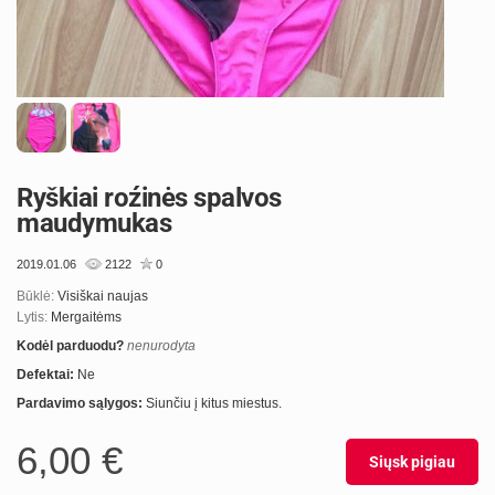
Ryškiai roźinės spalvos
maudymukas
2019.01.06
2122
0
Būklė:
Visiškai naujas
Lytis:
Mergaitėms
Kodėl parduodu?
nenurodyta
Defektai:
Ne
Pardavimo sąlygos:
Siunčiu į kitus miestus.
6,00 €
Siųsk pigiau