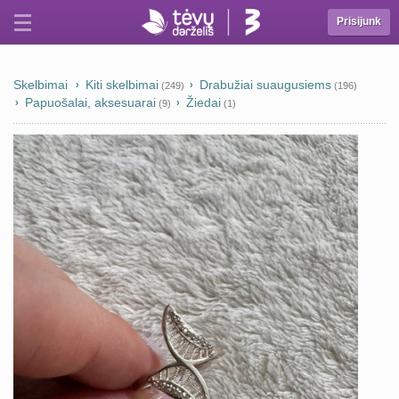
Prisijunk
Skelbimai
Kiti skelbimai
Drabužiai suaugusiems
(249)
(196)
Papuošalai, aksesuarai
Žiedai
(9)
(1)