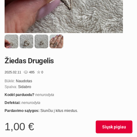
Žiedas Drugelis
2025.02.11
485
0
Būklė:
Naudotas
Spalva:
Sidabro
Kodėl parduodu?
nenurodyta
Defektai:
nenurodyta
Pardavimo sąlygos:
Siunčiu į kitus miestus.
1,00 €
Siųsk pigiau