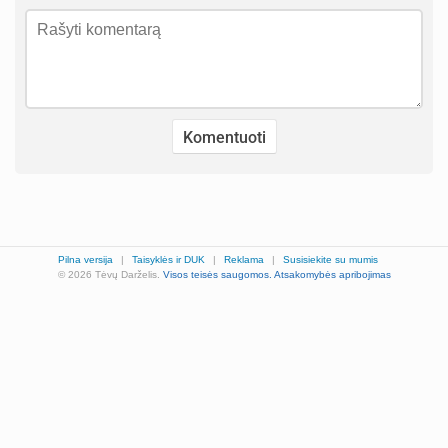
Pilna versija
|
Taisyklės ir DUK
|
Reklama
|
Susisiekite su mumis
© 2026 Tėvų Darželis.
Visos teisės saugomos.
Atsakomybės apribojimas