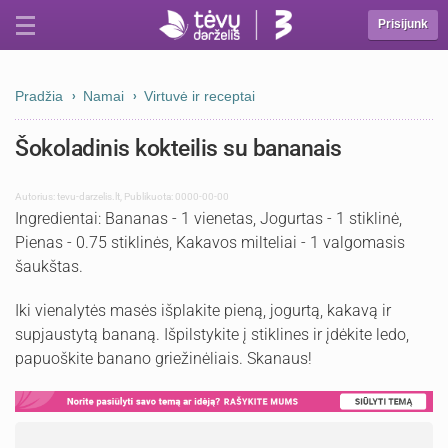
Prisijunk
Pradžia
Namai
Virtuvė ir receptai
Šokoladinis kokteilis su bananais
Autorius:
tevu-darzelis.lt
,
Publikuota: 0000-00-00
Ingredientai: Bananas - 1 vienetas, Jogurtas - 1 stiklinė,
Pienas - 0.75 stiklinės, Kakavos milteliai - 1 valgomasis
šaukštas.
Iki vienalytės masės išplakite pieną, jogurtą, kakavą ir
supjaustytą bananą. Išpilstykite į stiklines ir įdėkite ledo,
papuoškite banano griežinėliais. Skanaus!