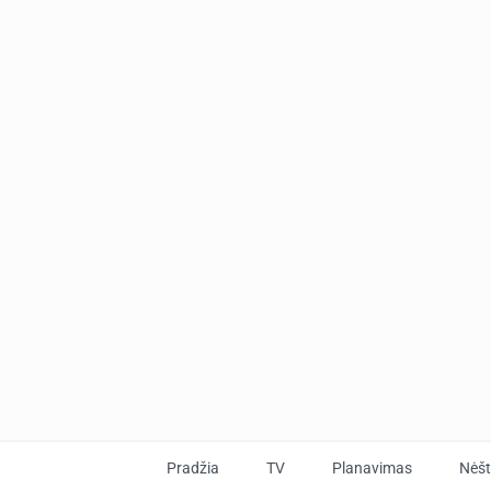
Pradžia
TV
Planavimas
Nėš