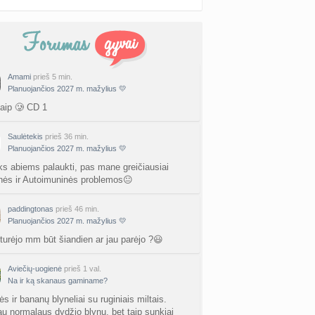
Amami
prieš 5 min.
Planuojančios 2027 m. mažylius 💛
taip 🥲 CD 1
Saulėtekis
prieš 36 min.
Planuojančios 2027 m. mažylius 💛
ks abiems palaukti, pas mane greičiausiai
nės ir Autoimuninės problemos😐
paddingtonas
prieš 46 min.
Planuojančios 2027 m. mažylius 💛
 turėjo mm būt šiandien ar jau parėjo ?😃
Aviečių-uogienė
prieš 1 val.
Na ir ką skanaus gaminame?
s ir bananų blyneliai su ruginiais miltais.
au normalaus dydžio blynų, bet taip sunkiai