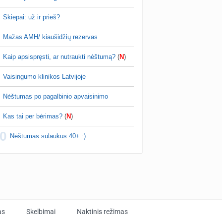
Skiepai: už ir prieš?
Mažas AMH/ kiaušidžių rezervas
Kaip apsispręsti, ar nutraukti nėštumą?
(
N
)
Vaisingumo klinikos Latvijoje
Nėštumas po pagalbinio apvaisinimo
Kas tai per bėrimas?
(
N
)
0
Nėštumas sulaukus 40+ :)
as
Skelbimai
Naktinis režimas