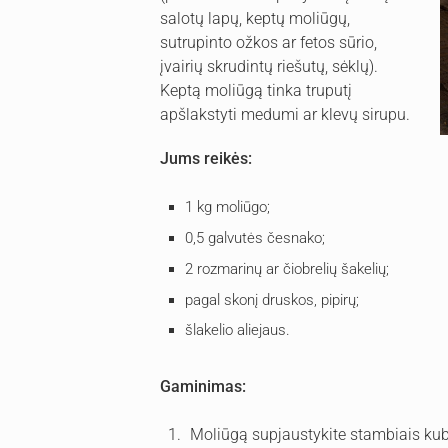
salotų lapų, keptų moliūgų,
sutrupinto ožkos ar fetos sūrio,
įvairių skrudintų riešutų, sėklų).
Keptą moliūgą tinka truputį
apšlakstyti medumi ar klevų sirupu.
Jums reikės:
1 kg moliūgo;
0,5 galvutės česnako;
2 rozmarinų ar čiobrelių šakelių;
pagal skonį druskos, pipirų;
šlakelio aliejaus.
Gaminimas:
Moliūgą supjaustykite stambiais kube