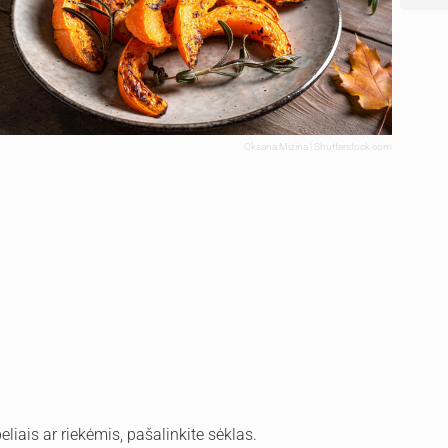
Oksana Mizina | Shutterstock.com
liais ar riekėmis, pašalinkite sėklas.