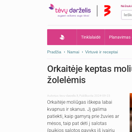
Nėštuk
Tinklalaidė
Planavimas
Pradžia
Namai
Virtuvė ir receptai
Orkaitėje keptas moli
žolelėmis
Autorius:
tevu-darzelis.lt
,
Publikuota: 2024-09-23
Orkaitėje moliūgas iškepa labai
kvapnus ir skanus. Jį galima
patiekti, kaip garnyrą prie žuvies ar
mėsos, taip pat dėti į salotas
(puikios salotos pavyks iš įvairių