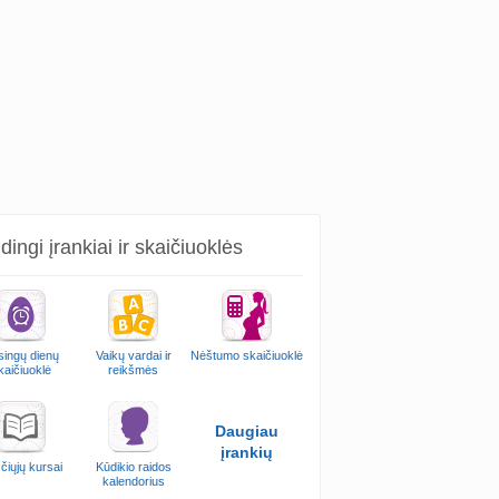
ingi įrankiai ir skaičiuoklės
singų dienų
Vaikų vardai ir
Nėštumo skaičiuoklė
kaičiuoklė
reikšmės
Daugiau
įrankių
čiųjų kursai
Kūdikio raidos
kalendorius