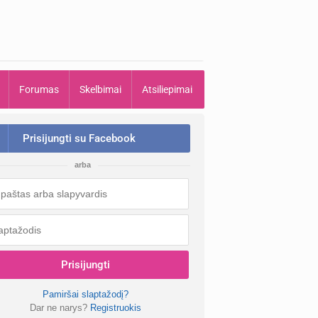
Forumas
Skelbimai
Atsiliepimai
Prisijungti su Facebook
arba
Prisijungti
Pamiršai slaptažodį?
Dar ne narys?
Registruokis