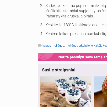
Sudėkite į kepimo popieriumi išklotą s
išdėliokite stambiai supjaustytus če
Pabarstykite druska, pipirais.
Kepkite iki 180°C įkaitintoje orkaitėj
Kepimo laikas priklauso nuo kubelių 
,
,
keptas moliūgas
moliūgas orkaitėje
orkaitėje k
Susiję straipsniai