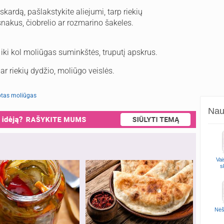
kardą, pašlakstykite aliejumi, tarp riekių
snakus, čiobrelio ar rozmarino šakeles.
e iki kol moliūgas suminkštės, truputį apskrus.
ar riekių dydžio, moliūgo veislės.
eptas moliūgas
Naud
Vai
s
Nėš