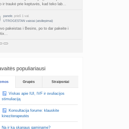
jo ir traukė prie keptuvės, kad teko lab…
panele.
prieš 1 val.
UTROGESTAN vaistai (atsiliepimai)
vo pakeistas i Besins, po to dar pakeite i
ix...
vaitės populiariausi
emos
Grupės
Straipsniai
Viskas apie IUI, IVF ir ovuliacijos
stimuliaciją
Konsultacija forume: klauskite
kineziterapeutės
Na ir ką skanaus gaminame?