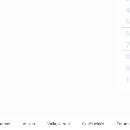
4
5
6
7
8
9
1
tumas
Vaikas
Vaikų vardai
Skaičiuoklės
Forum