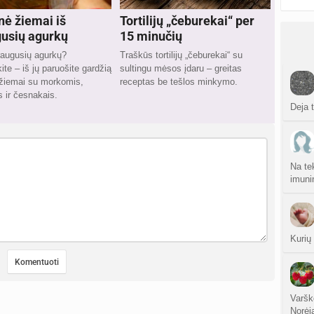
nė žiemai iš
Tortilijų „čeburekai“ per
usių agurkų
15 minučių
raugusių agurkų?
Traškūs tortilijų „čeburekai“ su
te – iš jų paruošite gardžią
sultingu mėsos įdaru – greitas
 žiemai su morkomis,
receptas be tešlos minkymo.
 ir česnakais.
Deja 
Na te
imuni
Kurių
Varškė
Norėj