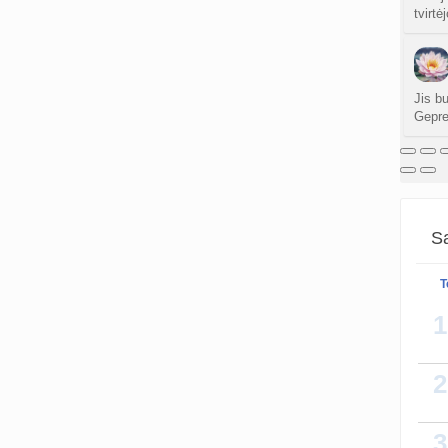
tvirtė
Jis bu
Gepret
Sa
T
1
2
3