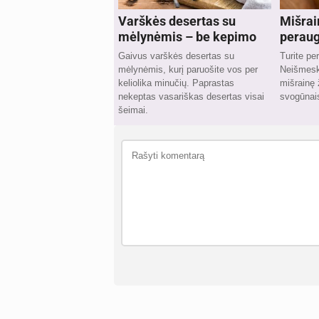
Varškės desertas su
Mišrai
mėlynėmis – be kepimo
peraug
Gaivus varškės desertas su
Turite pe
mėlynėmis, kurį paruošite vos per
Neišmeski
keliolika minučių. Paprastas
mišrainę
nekeptas vasariškas desertas visai
svogūnais
šeimai.