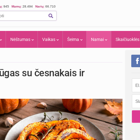
ių:
945
Mamų:
28.494
Narių:
66.710
Nėštumas
Vaikas
Šeima
Namai
Skaičiuoklės
ūgas su česnakais ir