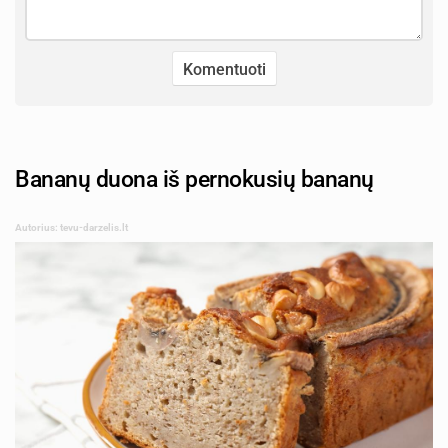
Bananų duona iš pernokusių bananų
Autorius: tevu-darzelis.lt