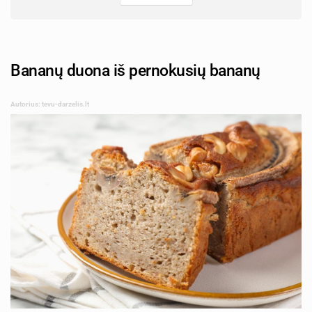
Bananų duona iš pernokusių bananų
Autorius: tevu-darzelis.lt