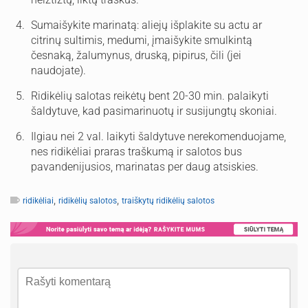
Sumaišykite marinatą: aliejų išplakite su actu ar
citrinų sultimis, medumi, įmaišykite smulkintą
česnaką, žalumynus, druską, pipirus, čili (jei
naudojate).
Ridikėlių salotas reikėtų bent 20-30 min. palaikyti
šaldytuve, kad pasimarinuotų ir susijungtų skoniai.
Ilgiau nei 2 val. laikyti šaldytuve nerekomenduojame,
nes ridikėliai praras traškumą ir salotos bus
pavandenijusios, marinatas per daug atsiskies.
,
,
ridikėliai
ridikėlių salotos
traiškytų ridikėlių salotos