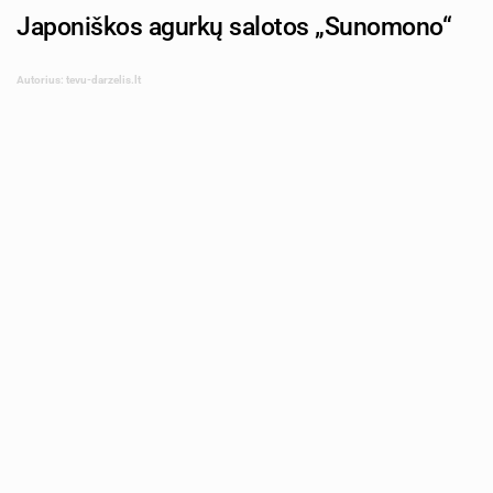
Japoniškos agurkų salotos „Sunomono“
Autorius: tevu-darzelis.lt
Shutterstock.com
Plonai pjaustyti traškūs agurkai, saldžiarūgštis padažas ir
skrudinti sezamai – japoniškos „Sunomono“ salotos puikiai