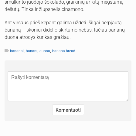
smulkinto juodojo šokolado, graikinių ar kitų mėgstamų
riešutų. Tinka ir žiupsnelis cinamono.
Ant viršaus prieš kepant galima uždėti išilgai perpjautą
bananą – skoniui didelio skirtumo nebus, tačiau bananų
duona atrodys kur kas gražiau.
,
,
bananai
bananų duona
banana bread