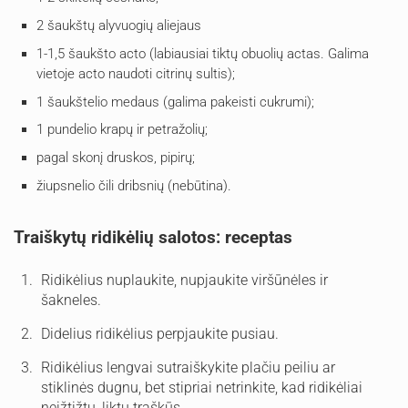
2 šaukštų alyvuogių aliejaus
1-1,5 šaukšto acto (labiausiai tiktų obuolių actas. Galima
vietoje acto naudoti citrinų sultis);
1 šaukštelio medaus (galima pakeisti cukrumi);
1 pundelio krapų ir petražolių;
pagal skonį druskos, pipirų;
žiupsnelio čili dribsnių (nebūtina).
Traiškytų ridikėlių salotos: receptas
Ridikėlius nuplaukite, nupjaukite viršūnėles ir
šakneles.
Didelius ridikėlius perpjaukite pusiau.
Ridikėlius lengvai sutraiškykite plačiu peiliu ar
stiklinės dugnu, bet stipriai netrinkite, kad ridikėliai
neižtižtų, liktų traškūs.