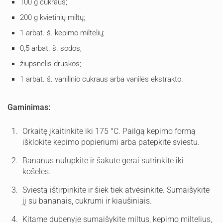
100 g cukraus;
200 g kvietinių miltų;
1 arbat. š. kepimo miltelių;
0,5 arbat. š. sodos;
žiupsnelis druskos;
1 arbat. š. vanilinio cukraus arba vanilės ekstrakto.
Gaminimas:
Orkaitę įkaitinkite iki 175 °C. Pailgą kepimo formą
išklokite kepimo popieriumi arba patepkite sviestu.
Bananus nulupkite ir šakute gerai sutrinkite iki
košelės.
Sviestą ištirpinkite ir šiek tiek atvėsinkite. Sumaišykite
jį su bananais, cukrumi ir kiaušiniais.
Kitame dubenyje sumaišykite miltus, kepimo miltelius,