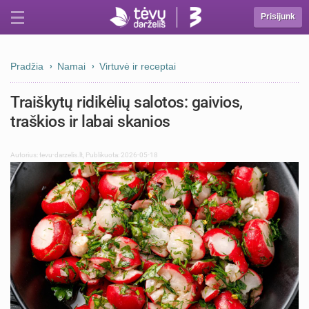
Prisijunk
Pradžia
Namai
Virtuvė ir receptai
Traiškytų ridikėlių salotos: gaivios,
traškios ir labai skanios
Autorius:
tevu-darzelis.lt
,
Publikuota: 2026-05-18