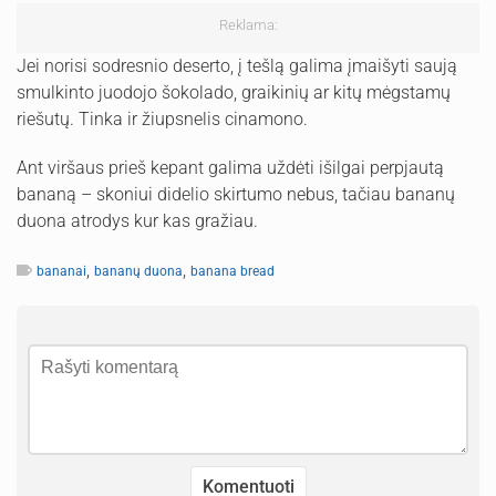
Reklama:
Jei norisi sodresnio deserto, į tešlą galima įmaišyti saują
smulkinto juodojo šokolado, graikinių ar kitų mėgstamų
riešutų. Tinka ir žiupsnelis cinamono.
Ant viršaus prieš kepant galima uždėti išilgai perpjautą
bananą – skoniui didelio skirtumo nebus, tačiau bananų
duona atrodys kur kas gražiau.
,
,
bananai
bananų duona
banana bread