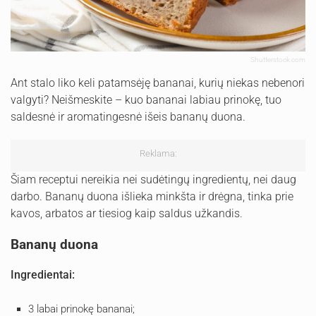
Shutterstock.com
Ant stalo liko keli patamsėję bananai, kurių niekas nebenori
valgyti? Neišmeskite – kuo bananai labiau prinokę, tuo
saldesnė ir aromatingesnė išeis bananų duona.
Reklama:
Šiam receptui nereikia nei sudėtingų ingredientų, nei daug
darbo. Bananų duona išlieka minkšta ir drėgna, tinka prie
kavos, arbatos ar tiesiog kaip saldus užkandis.
Bananų duona
Ingredientai:
3 labai prinokę bananai;