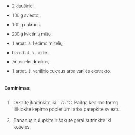
2 kiaušiniai;
100 g sviesto;
100 g cukraus;
200 g kvietinių miltų;
1 arbat. š. kepimo miltelių;
0,5 arbat. š. sodos;
žiupsnelis druskos;
1 arbat. š. vanilinio cukraus arba vanilės ekstrakto.
Gaminimas:
Orkaitę įkaitinkite iki 175 °C. Pailgą kepimo formą
išklokite kepimo popieriumi arba patepkite sviestu.
Bananus nulupkite ir šakute gerai sutrinkite iki
košelės.