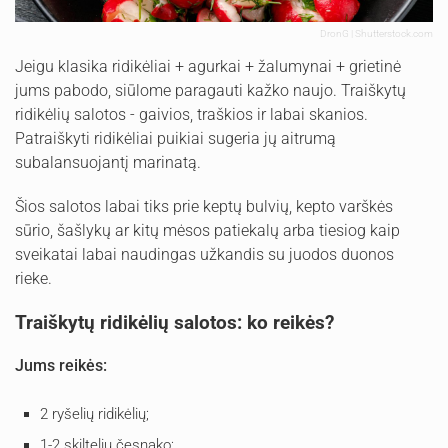
DronG | Shutterstock.com
Jeigu klasika ridikėliai + agurkai + žalumynai + grietinė
jums pabodo, siūlome paragauti kažko naujo. Traiškytų
ridikėlių salotos - gaivios, traškios ir labai skanios.
Patraiškyti ridikėliai puikiai sugeria jų aitrumą
subalansuojantį marinatą.
Šios salotos labai tiks prie keptų bulvių, kepto varškės
sūrio, šašlykų ar kitų mėsos patiekalų arba tiesiog kaip
sveikatai labai naudingas užkandis su juodos duonos
rieke.
Traiškytų ridikėlių salotos: ko reikės?
Jums reikės:
2 ryšelių ridikėlių;
1-2 skiltelių česnako;