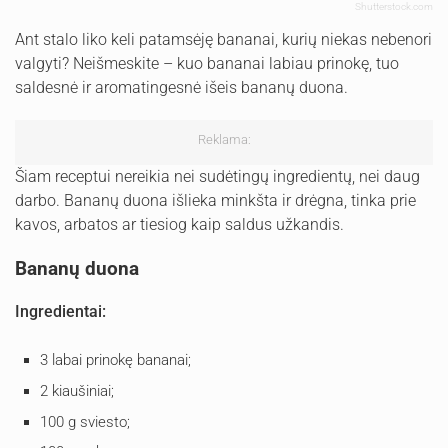
Shutterstock.com
Ant stalo liko keli patamsėję bananai, kurių niekas nebenori
valgyti? Neišmeskite – kuo bananai labiau prinokę, tuo
saldesnė ir aromatingesnė išeis bananų duona.
Reklama:
Šiam receptui nereikia nei sudėtingų ingredientų, nei daug
darbo. Bananų duona išlieka minkšta ir drėgna, tinka prie
kavos, arbatos ar tiesiog kaip saldus užkandis.
Bananų duona
Ingredientai:
3 labai prinokę bananai;
2 kiaušiniai;
100 g sviesto;