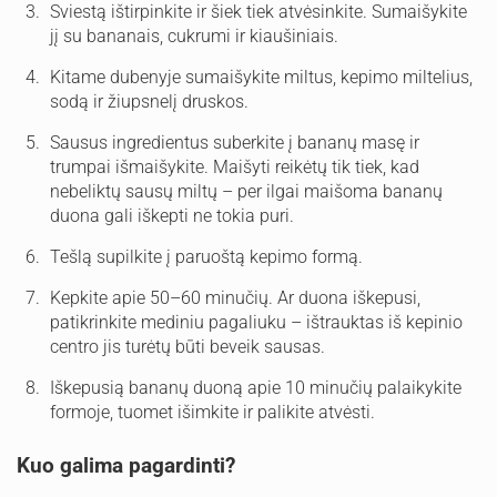
Sviestą ištirpinkite ir šiek tiek atvėsinkite. Sumaišykite
jį su bananais, cukrumi ir kiaušiniais.
Kitame dubenyje sumaišykite miltus, kepimo miltelius,
sodą ir žiupsnelį druskos.
Sausus ingredientus suberkite į bananų masę ir
trumpai išmaišykite. Maišyti reikėtų tik tiek, kad
nebeliktų sausų miltų – per ilgai maišoma bananų
duona gali iškepti ne tokia puri.
Tešlą supilkite į paruoštą kepimo formą.
Kepkite apie 50–60 minučių. Ar duona iškepusi,
patikrinkite mediniu pagaliuku – ištrauktas iš kepinio
centro jis turėtų būti beveik sausas.
Iškepusią bananų duoną apie 10 minučių palaikykite
formoje, tuomet išimkite ir palikite atvėsti.
Kuo galima pagardinti?