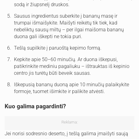
sodą ir žiupsnelį druskos.
Sausus ingredientus suberkite į bananų masę ir
trumpai išmaišykite. Maišyti reikėtų tik tiek, kad
nebeliktų sausų miltų – per ilgai maišoma bananų
duona gali iškepti ne tokia puri.
Tešlą supilkite į paruoštą kepimo formą.
Kepkite apie 50–60 minučių. Ar duona iškepusi,
patikrinkite mediniu pagaliuku – ištrauktas iš kepinio
centro jis turėtų būti beveik sausas.
Iškepusią bananų duoną apie 10 minučių palaikykite
formoje, tuomet išimkite ir palikite atvėsti.
Kuo galima pagardinti?
Reklama:
Jei norisi sodresnio deserto, į tešlą galima įmaišyti saują