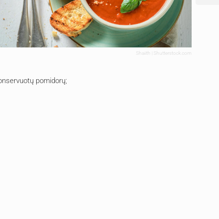
Shaiith | Shutterstock.com
konservuotų pomidorų;