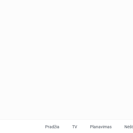
Pradžia
TV
Planavimas
Nėš