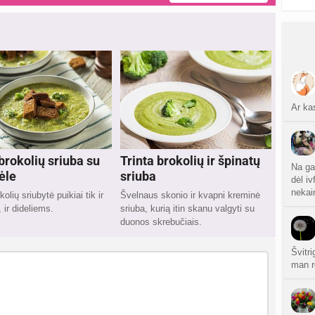
Ar ka
brokolių sriuba su
Trinta brokolių ir špinatų
Na ga
ėle
sriuba
dėl i
nekain
kolių sriubytė puikiai tik ir
Švelnaus skonio ir kvapni kreminė
ir dideliems.
sriuba, kurią itin skanu valgyti su
duonos skrebučiais.
Švitr
man r