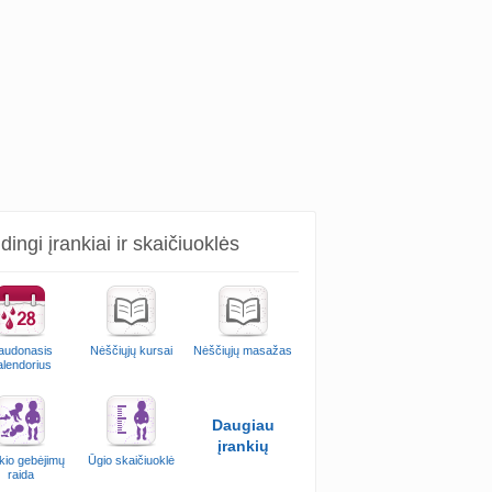
ingi įrankiai ir skaičiuoklės
audonasis
Nėščiųjų kursai
Nėščiųjų masažas
alendorius
Daugiau
įrankių
kio gebėjimų
Ūgio skaičiuoklė
raida