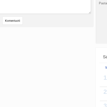
Pasta
Sa
T
1
2
[img]
3