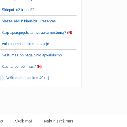
Ožkyteee
prieš 1 val.
Skiepai: už ir prieš?
2027 m. vasarinukai🐣
oterys, paviešinkit pavardes, kad kitos
Mažas AMH/ kiaušidžių rezervas
ume apie tokius specialistus ir galbūt pavyktų
m to išvengti🤍
Kaip apsispręsti, ar nutraukti nėštumą?
(
N
)
Kokohad
prieš 1 val.
Vaisingumo klinikos Latvijoje
Sudėtingas naujagimio žindymas
reikalingi patarimai ir pagalba dėl žindymo.
Nėštumas po pagalbinio apvaisinimo
iui mėnesis, sveria 3.7kg, ligoninėje
usias svoris buvo 2.74kg Vos gimusi pati
Kas tai per bėrimas?
(
N
)
š…
0
Nėštumas sulaukus 40+ :)
as
Skelbimai
Naktinis režimas