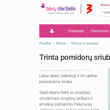
Nėštuk
Tinklalaidė
Planavimas
Pradžia
Namai
Virtuvė ir receptai
Trinta pomidorų sriu
Autorius:
tevu-darzelis.lt
,
Publikuota: 2024-07-09
Labai skani, nebrangi ir itin greitai
paruošiama sriuba.
Ypač skanu tiekti su šviežiais,
smulkintais svogūnų laiškais ir
smulkiai patrupintu mėlynuoju