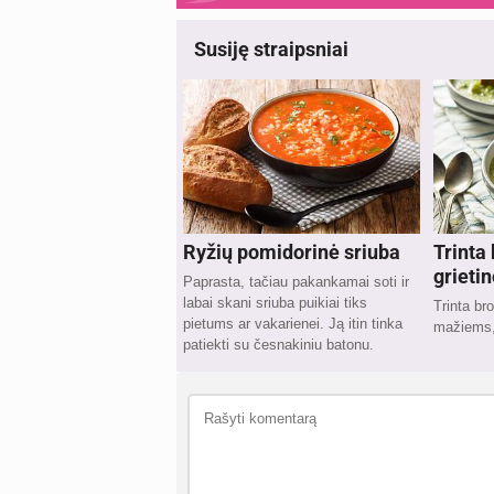
Susiję straipsniai
Ryžių pomidorinė sriuba
Trinta 
grietin
Paprasta, tačiau pakankamai soti ir
labai skani sriuba puikiai tiks
Trinta bro
pietums ar vakarienei. Ją itin tinka
mažiems, 
patiekti su česnakiniu batonu.