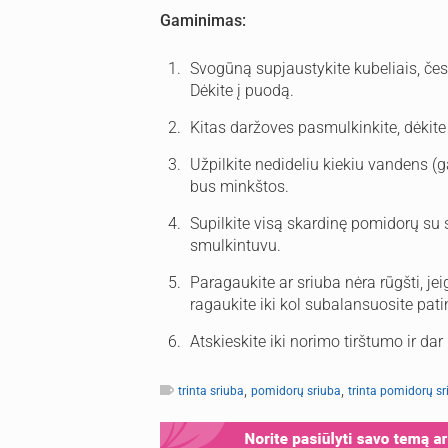
Gaminimas:
Svogūną supjaustykite kubeliais, česn
Dėkite į puodą.
Kitas daržoves pasmulkinkite, dėkite
Užpilkite nedideliu kiekiu vandens (gal
bus minkštos.
Supilkite visą skardinę pomidorų su s
smulkintuvu.
Paragaukite ar sriuba nėra rūgšti, jeigu
ragaukite iki kol subalansuosite pati
Atskieskite iki norimo tirštumo ir dar 
,
,
trinta sriuba
pomidorų sriuba
trinta pomidorų sr