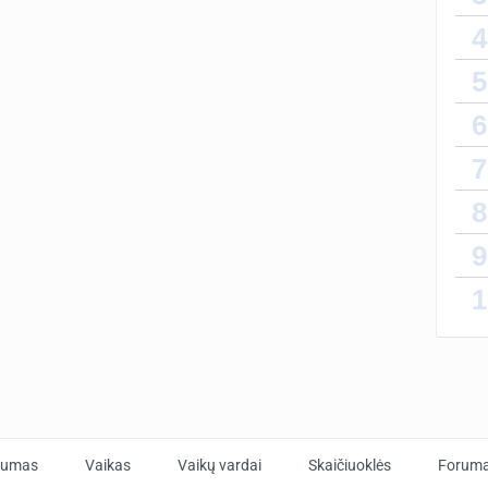
4
Tai m
5
žinot
kažka
6
7
Labai 
8
Kūdik
mažia
9
neie
1
tumas
Vaikas
Vaikų vardai
Skaičiuoklės
Forum