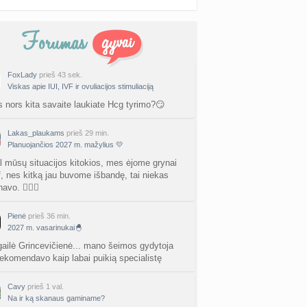
FoxLady
prieš 43 sek.
Viskas apie IUI, IVF ir ovuliacijos stimuliaciją
s nors kita savaite laukiate Hcg tyrimo?😏
Lakas_plaukams
prieš 29 min.
Planuojančios 2027 m. mažylius 💛
l mūsų situacijos kitokios, mes ėjome grynai
vf, nes kitką jau buvome išbandę, tai niekas
avo. 🤷🏻‍♀️
Pienė
prieš 36 min.
2027 m. vasarinukai🐣
igailė Grincevičienė... mano šeimos gydytoja
ekomendavo kaip labai puikią specialistę
Cavy
prieš 1 val.
Na ir ką skanaus gaminame?