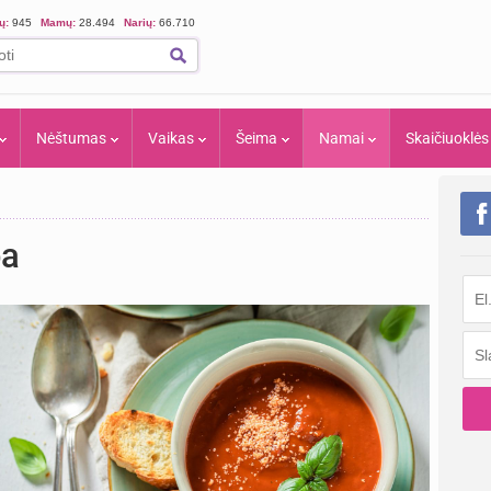
ių:
945
Mamų:
28.494
Narių:
66.710
Nėštumas
Vaikas
Šeima
Namai
Skaičiuoklės
ba