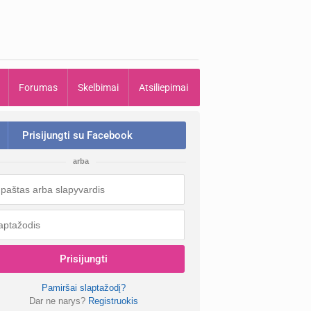
Forumas
Skelbimai
Atsiliepimai
Prisijungti su Facebook
arba
Prisijungti
Pamiršai slaptažodį?
Dar ne narys?
Registruokis