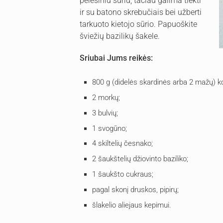
pelėsiniu sūriu, tačiau galima tiekti
ir su batono skrebučiais bei užberti
tarkuoto kietojo sūrio. Papuoškite
šviežių bazilikų šakele.
Sriubai Jums reikės:
800 g (didelės skardinės arba 2 mažų) 
2 morkų;
3 bulvių;
1 svogūno;
4 skiltelių česnako;
2 šaukštelių džiovinto baziliko;
1 šaukšto cukraus;
pagal skonį druskos, pipirų;
šlakelio aliejaus kepimui.