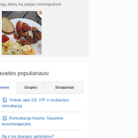
rųjų dienų ką spėjau nufotografuoti
vaitės populiariausi
emos
Grupės
Straipsniai
Viskas apie IUI, IVF ir ovuliacijos
stimuliaciją
Konsultacija forume: klauskite
kineziterapeutės
photo:i…
Na ir ką skanaus gaminame?