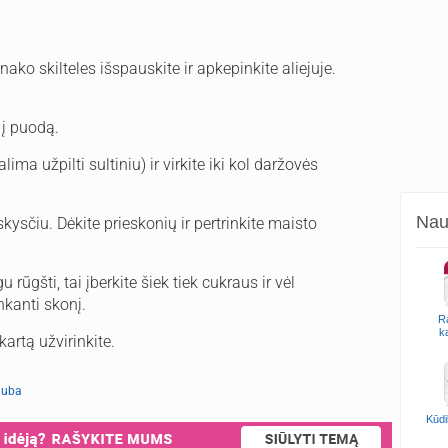
ako skilteles išspauskite ir apkepinkite aliejuje.
 į puodą.
ima užpilti sultiniu) ir virkite iki kol daržovės
Naud
kysčiu. Dėkite prieskonių ir pertrinkite maisto
 rūgšti, tai įberkite šiek tiek cukraus ir vėl
nkanti skonį.
R
k
kartą užvirinkite.
iuba
Kūdi