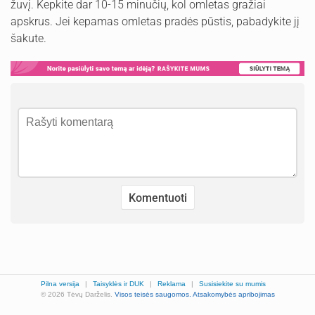
žuvį. Kepkite dar 10-15 minučių, kol omletas gražiai
apskrus. Jei kepamas omletas pradės pūstis, pabadykite jį
šakute.
Pilna versija
|
Taisyklės ir DUK
|
Reklama
|
Susisiekite su mumis
© 2026 Tėvų Darželis.
Visos teisės saugomos.
Atsakomybės apribojimas