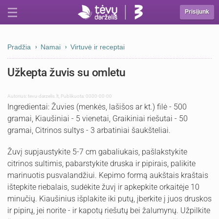
Prisijunk
Pradžia
Namai
Virtuvė ir receptai
Užkepta žuvis su omletu
Autorius:
tevu-darzelis.lt
,
Publikuota: 0000-00-00
Ingredientai: Žuvies (menkės, lašišos ar kt.) filė - 500
gramai, Kiaušiniai - 5 vienetai, Graikiniai riešutai - 50
gramai, Citrinos sultys - 3 arbatiniai šaukšteliai.
Žuvį supjaustykite 5-7 cm gabaliukais, pašlakstykite
citrinos sultimis, pabarstykite druska ir pipirais, palikite
marinuotis pusvalandžiui. Kepimo formą aukštais kraštais
ištepkite riebalais, sudėkite žuvį ir apkepkite orkaitėje 10
minučių. Kiaušinius išplakite iki putų, įberkite į juos druskos
ir pipirų, jei norite - ir kapotų riešutų bei žalumynų. Užpilkite