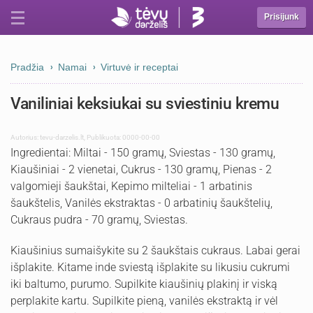
Prisijunk
Pradžia
Namai
Virtuvė ir receptai
Vaniliniai keksiukai su sviestiniu kremu
Autorius:
tevu-darzelis.lt
,
Publikuota: 0000-00-00
Ingredientai: Miltai - 150 gramų, Sviestas - 130 gramų,
Kiaušiniai - 2 vienetai, Cukrus - 130 gramų, Pienas - 2
valgomieji šaukštai, Kepimo milteliai - 1 arbatinis
šaukštelis, Vanilės ekstraktas - 0 arbatinių šaukštelių,
Cukraus pudra - 70 gramų, Sviestas.
Kiaušinius sumaišykite su 2 šaukštais cukraus. Labai gerai
išplakite. Kitame inde sviestą išplakite su likusiu cukrumi
iki baltumo, purumo. Supilkite kiaušinių plakinį ir viską
perplakite kartu. Supilkite pieną, vanilės ekstraktą ir vėl