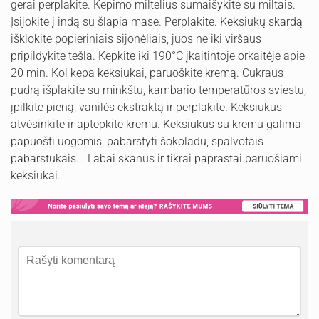
gerai perplakite. Kepimo miltelius sumaišykite su miltais.
Įsijokite į indą su šlapia mase. Perplakite. Keksiukų skardą
išklokite popieriniais sijonėliais, juos ne iki viršaus
pripildykite tešla. Kepkite iki 190°C įkaitintoje orkaitėje apie
20 min. Kol kepa keksiukai, paruoškite kremą. Cukraus
pudrą išplakite su minkštu, kambario temperatūros sviestu,
įpilkite pieną, vanilės ekstraktą ir perplakite. Keksiukus
atvėsinkite ir aptepkite kremu. Keksiukus su kremu galima
papuošti uogomis, pabarstyti šokoladu, spalvotais
pabarstukais... Labai skanus ir tikrai paprastai paruošiami
keksiukai.