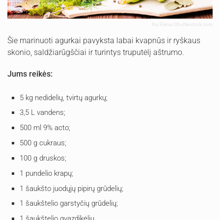
Rui Elena | Shutterstock.com
Šie marinuoti agurkai pavyksta labai kvapnūs ir ryškaus
skonio, saldžiarūgščiai ir turintys truputėlį aštrumo.
Jums reikės:
5 kg nedidelių, tvirtų agurkų;
3,5 L vandens;
500 ml 9% acto;
500 g cukraus;
100 g druskos;
1 pundelio krapų;
1 šaukšto juodųjų pipirų grūdelių;
1 šaukštelio garstyčių grūdelių;
1 šaukštelio gvazdikėlių.