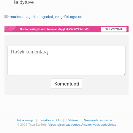
šaldytuve.
,
,
marinuoti agurkai
agurkai
vengriški agurkai
Pilna versija
|
Taisyklės ir DUK
|
Reklama
|
Susisiekite su mumis
© 2026 Tėvų Darželis.
Visos teisės saugomos.
Atsakomybės apribojimas