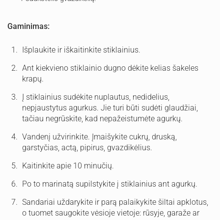
Gaminimas:
Išplaukite ir iškaitinkite stiklainius.
Ant kiekvieno stiklainio dugno dėkite kelias šakeles
krapų.
Į stiklainius sudėkite nuplautus, nedidelius,
nepjaustytus agurkus. Jie turi būti sudėti glaudžiai,
tačiau negrūskite, kad nepažeistumėte agurkų.
Vandenį užvirinkite. Įmaišykite cukrų, druską,
garstyčias, actą, pipirus, gvazdikėlius.
Kaitinkite apie 10 minučių.
Po to marinatą supilstykite į stiklainius ant agurkų.
Sandariai uždarykite ir parą palaikykite šiltai apklotus,
o tuomet saugokite vėsioje vietoje: rūsyje, garaže ar