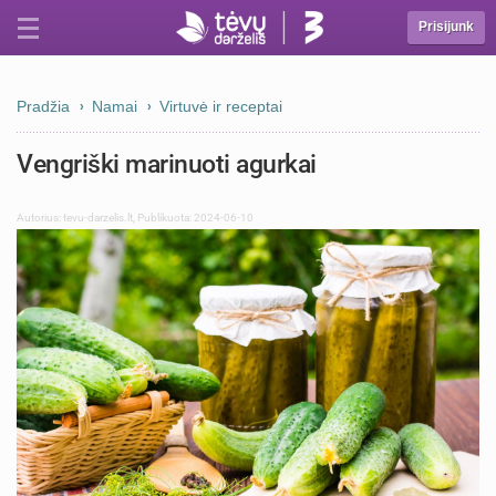
Prisijunk
Pradžia
Namai
Virtuvė ir receptai
Vengriški marinuoti agurkai
Autorius:
tevu-darzelis.lt
,
Publikuota: 2024-06-10