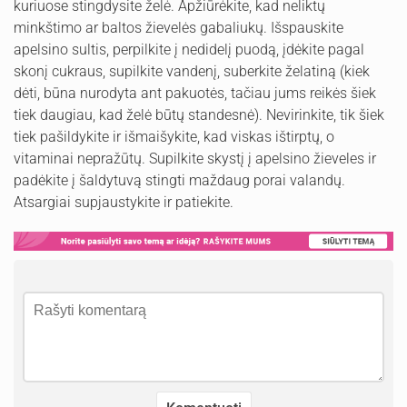
kuriuose stingdysite želė. Apžiūrėkite, kad neliktų
minkštimo ar baltos žievelės gabaliukų. Išspauskite
apelsino sultis, perpilkite į nedidelį puodą, įdėkite pagal
skonį cukraus, supilkite vandenį, suberkite želatiną (kiek
dėti, būna nurodyta ant pakuotės, tačiau jums reikės šiek
tiek daugiau, kad želė būtų standesnė). Nevirinkite, tik šiek
tiek pašildykite ir išmaišykite, kad viskas ištirptų, o
vitaminai nepražūtų. Supilkite skystį į apelsino žieveles ir
padėkite į šaldytuvą stingti maždaug porai valandų.
Atsargiai supjaustykite ir patiekite.