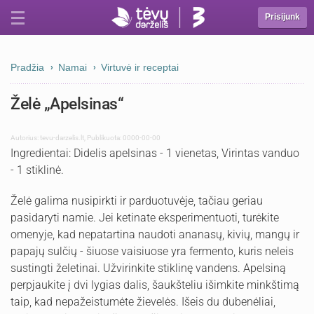
Prisijunk
Pradžia
Namai
Virtuvė ir receptai
Želė „Apelsinas“
Autorius:
tevu-darzelis.lt
,
Publikuota: 0000-00-00
Ingredientai: Didelis apelsinas - 1 vienetas, Virintas vanduo
- 1 stiklinė.
Želė galima nusipirkti ir parduotuvėje, tačiau geriau
pasidaryti namie. Jei ketinate eksperimentuoti, turėkite
omenyje, kad nepatartina naudoti ananasų, kivių, mangų ir
papajų sulčių - šiuose vaisiuose yra fermento, kuris neleis
sustingti želetinai. Užvirinkite stiklinę vandens. Apelsiną
perpjaukite į dvi lygias dalis, šaukšteliu išimkite minkštimą
taip, kad nepažeistumėte žievelės. Išeis du dubenėliai,