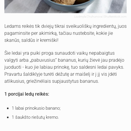
Liudmyla Chuhunova | Shutterstock.com
Ledams reikės tik dviejų tikrai sveikuoliškų ingredientų, juos
pagaminsite per akimirką, tačiau nustebsite, kokie jie
skanūs, saldūs ir kremiški!
Šie ledai yra puiki proga sunaudoti vaikų nepabaigtus
valgyti arba „pabuvusius“ bananus, kurių žievė jau pradėjo
juoduoti - kuo jie labiau prinokę, tuo saldesni ledai pavyks.
Pravartu šaldiklyje turėti dėžutę ar maišelį ir į jį vis įdėti
atlikusius, griežinėliais supjaustytus bananus.
1 porcijai ledų reikės:
1 labai prinokusio banano;
1 šaukšto riešutų kremo.