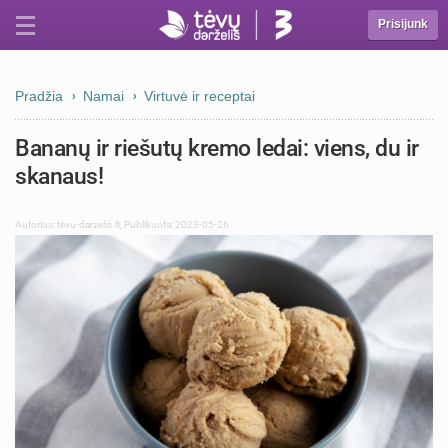
Prisijunk
Pradžia
Namai
Virtuvė ir receptai
Bananų ir riešutų kremo ledai: viens, du ir
skanaus!
Autorius:
tevu-darzelis.lt
,
Publikuota: 2023-05-26