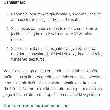
Gaminimas:
Bananą supjaustykite griežinėliais, sudėkite į dėžutę
ar maišelį ir įdėkite į šaldiklį, kad sušaltų.
Sušalusius bananus sutrinkite maisto smulkintuvu,
įdėkite riešutų kremo ir vėl sutrinkite iki vientisos
masės.
Sutrintus minkštus ledus galite valgyti iškart arba
maždaug pusvalandžiui įdėti į šaldiklį, kad ledai būtų
tvirtesnės tekstūros.
Vos iš dviejų ingredientų pagaminti ledai labai skanūs,
tačiau juos galima pagardinti įvairiais priedais: pakepintais
ir smulkintais riešutais, šokolado gabaliukais, kokosų
drožlėmis, šviežiomis ar liofilizuotomis uogomis, vaisiais,
jeigu trūksta saldumo - trupučiu medaus ar klevų sirupo.
,
,
bananiniai ledai
bananų ledai
naminiai ledai