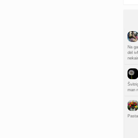
Na ga
dėl i
nekain
Švitr
man r
Pasta