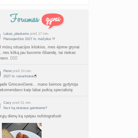
Lakas_plaukams
prieš 17 min.
Planuojančios 2027 m. mažylius 💛
l mūsų situacijos kitokios, mes ėjome grynai
vf, nes kitką jau buvome išbandę, tai niekas
avo. 🤷🏻‍♀️
Pienė
prieš 24 min.
2027 m. vasarinukai🐣
igailė Grincevičienė... mano šeimos gydytoja
ekomendavo kaip labai puikią specialistę
Cavy
prieš 51 min.
Na ir ką skanaus gaminame?
rųjų dienų ką spėjau nufotografuoti