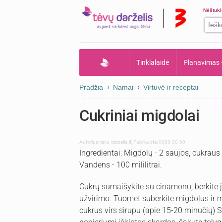
Nėštuk
Tinklalaidė
Planavimas
Pradžia
Namai
Virtuvė ir receptai
Cukriniai migdolai
Autorius:
tevu-darzelis.lt
,
Publikuota: 0000-00-00
Ingredientai: Migdolų - 2 saujos, cukrau
Vandens - 100 mililitrai.
Cukrų sumaišykite su cinamonu, berkite į k
užvirimo. Tuomet suberkite migdolus ir ma
cukrus virs sirupu (apie 15-20 minučių) 