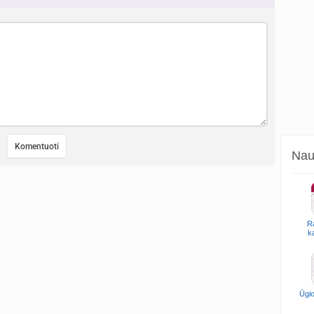
Naud
R
k
Ūgio