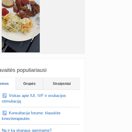
vaitės populiariausi
emos
Grupės
Straipsniai
Viskas apie IUI, IVF ir ovuliacijos
stimuliaciją
photo:i…
Konsultacija forume: klauskite
Ožkyteee
prieš 59 min.
kineziterapeutės
2027 m. vasarinukai🐣
oterys, paviešinkit pavardes, kad kitos
Na ir ką skanaus gaminame?
ume apie tokius specialistus ir galbūt pavyktų