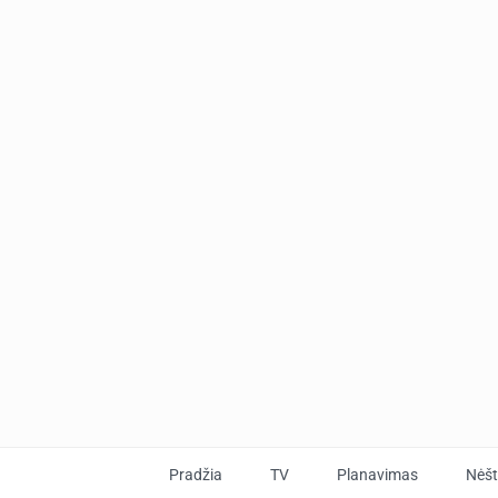
Pradžia
TV
Planavimas
Nėš