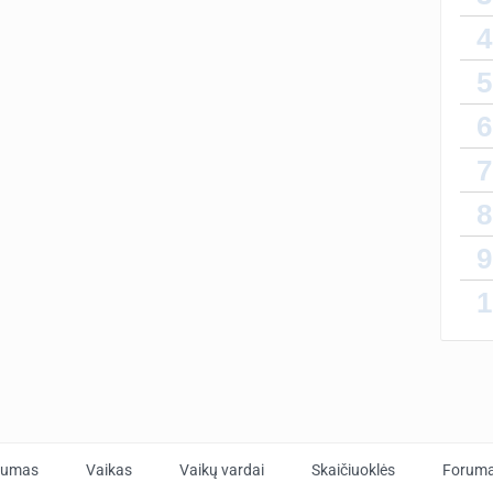
kažka
4
5
Labai 
6
Kūdik
mažia
7
neie
8
9
1
tumas
Vaikas
Vaikų vardai
Skaičiuoklės
Forum