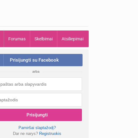
Forumas
Skelbimai
Atsiliepimai
Prisijungti su Facebook
arba
Prisijungti
Pamiršai slaptažodį?
Dar ne narys?
Registruokis