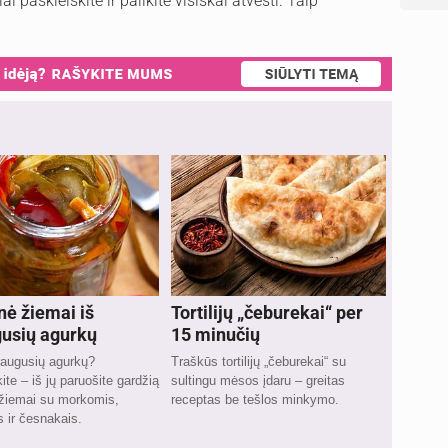
i paskleiskite ir palikite visiškai atvėsti. Taip
nė žiemai iš
Tortilijų „čeburekai“ per
usių agurkų
15 minučių
raugusių agurkų?
Traškūs tortilijų „čeburekai“ su
te – iš jų paruošite gardžią
sultingu mėsos įdaru – greitas
 žiemai su morkomis,
receptas be tešlos minkymo.
 ir česnakais.