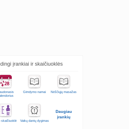
ingi įrankiai ir skaičiuoklės
audonasis
Gimdymo namai
Nėščiųjų masažas
alendorius
Daugiau
įrankių
 skaičiuoklė
Vaikų dantų dygimas