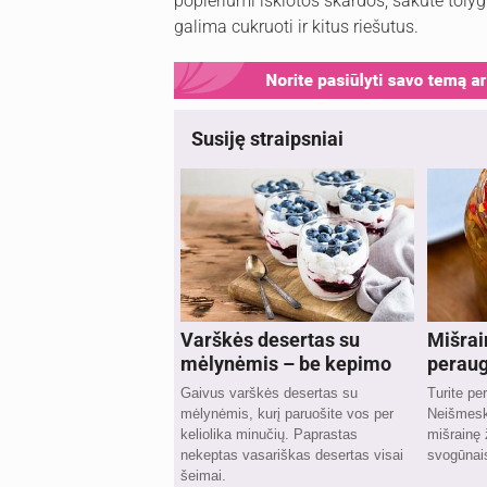
popieriumi išklotos skardos, šakute tolygia
galima cukruoti ir kitus riešutus.
Susiję straipsniai
Varškės desertas su
Mišrai
mėlynėmis – be kepimo
peraug
Gaivus varškės desertas su
Turite pe
mėlynėmis, kurį paruošite vos per
Neišmeski
keliolika minučių. Paprastas
mišrainę
nekeptas vasariškas desertas visai
svogūnais
šeimai.