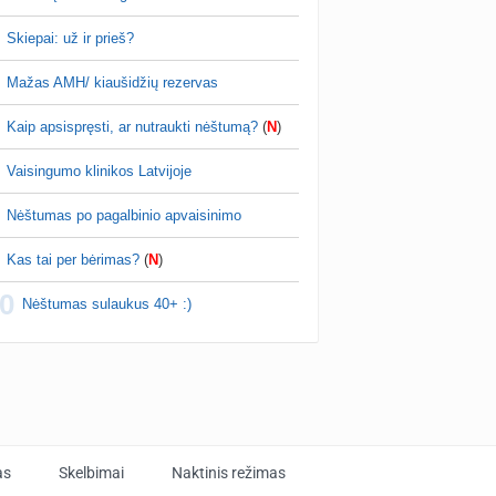
m to išvengti🤍
Skiepai: už ir prieš?
Kokohad
prieš 1 val.
Mažas AMH/ kiaušidžių rezervas
Sudėtingas naujagimio žindymas
reikalingi patarimai ir pagalba dėl žindymo.
Kaip apsispręsti, ar nutraukti nėštumą?
(
N
)
iui mėnesis, sveria 3.7kg, ligoninėje
usias svoris buvo 2.74kg Vos gimusi pati
Vaisingumo klinikos Latvijoje
š…
Nėštumas po pagalbinio apvaisinimo
Kas tai per bėrimas?
(
N
)
0
Nėštumas sulaukus 40+ :)
as
Skelbimai
Naktinis režimas