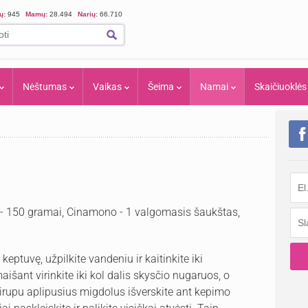
ių:
945
Mamų:
28.494
Narių:
66.710
Nėštumas
Vaikas
Šeima
Namai
Skaičiuoklės
s - 150 gramai, Cinamono - 1 valgomasis šaukštas,
eptuvę, užpilkite vandeniu ir kaitinkite iki
išant virinkite iki kol dalis skysčio nugaruos, o
Sirupu aplipusius migdolus išverskite ant kepimo