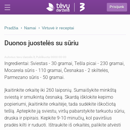
Prisijunk
Pradžia
Namai
Virtuvė ir receptai
Duonos juostelės su sūriu
Autorius:
tevu-darzelis.lt
,
Publikuota: 0000-00-00
Ingredientai: Sviestas - 30 gramai, Tešla picai - 230 gramai,
Mocarela sūris - 110 gramai, Česnakas - 2 skiltelės,
Parmezano sūris - 50 gramai.
Įkaitinkite orkaitę iki 260 laipsnių. Sumaišykite minkštą
sviestą ir smulkintą česnaką. Skardą išklokite kepimo
popieriumi, įkaitinkite orkaitėje, tada sudėkite iškočiotą
tešlą. Aptepkite ją sviestu, viršų pabarstykite tarkuotu sūriu,
druska ir pipirais. Kepkite 9-10 minučių, kol paviršius
pradės kilti ir ruduoti. Ištraukite iš orkaitės, palikite atvėsti