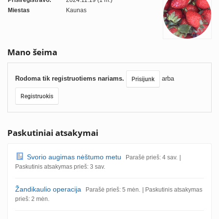
Prisiregistravo:
2024.11.19 (1 m.)
Miestas
Kaunas
Mano šeima
Rodoma tik registruotiems nariams.
arba
Prisijunk
Registruokis
Paskutiniai atsakymai
Svorio augimas nėštumo metu
Parašė prieš: 4 sav.
|
Paskutinis atsakymas prieš: 3 sav.
Žandikaulio operacija
Parašė prieš: 5 mėn.
| Paskutinis atsakymas
prieš: 2 mėn.