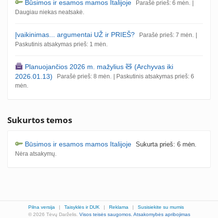
Būsimos ir esamos mamos Italijoje
Parašė prieš: 6 mėn.
|
Daugiau niekas neatsakė.
Įvaikinimas... argumentai UŽ ir PRIEŠ?
Parašė prieš: 7 mėn.
|
Paskutinis atsakymas prieš: 1 mėn.
Planuojančios 2026 m. mažylius 🧸 (Archyvas iki
2026.01.13)
Parašė prieš: 8 mėn.
| Paskutinis atsakymas prieš: 6
mėn.
Sukurtos temos
Būsimos ir esamos mamos Italijoje
Sukurta prieš: 6 mėn.
Nėra atsakymų.
Pilna versija
|
Taisyklės ir DUK
|
Reklama
|
Susisiekite su mumis
© 2026 Tėvų Darželis.
Visos teisės saugomos.
Atsakomybės apribojimas