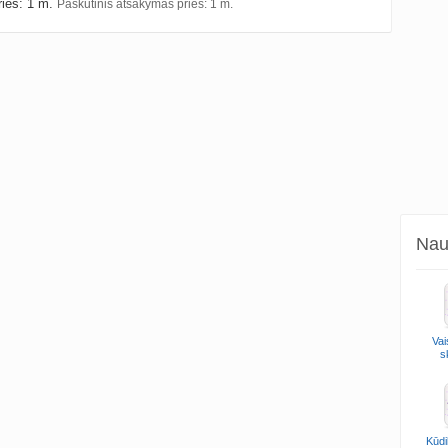
rieš: 1 m.
Paskutinis atsakymas prieš: 1 m.
Naud
Vai
s
Kūdi