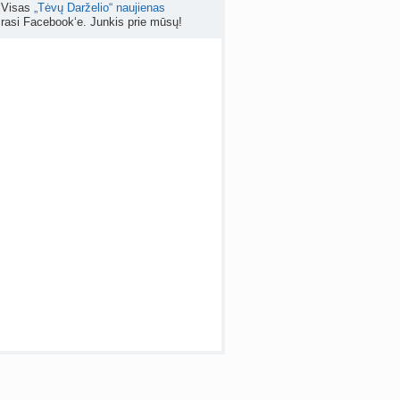
Visas
„Tėvų Darželio“ naujienas
rasi Facebook‘e. Junkis prie mūsų!
tumo ribos (11)
a
danguolyte
prieš 6 d.
Gelis „Anaftin® Baby“ dygstant dantukams (atsiliepimai) (4)
a
Spindulėlė1
prieš 6 d.
 temos (8000+)