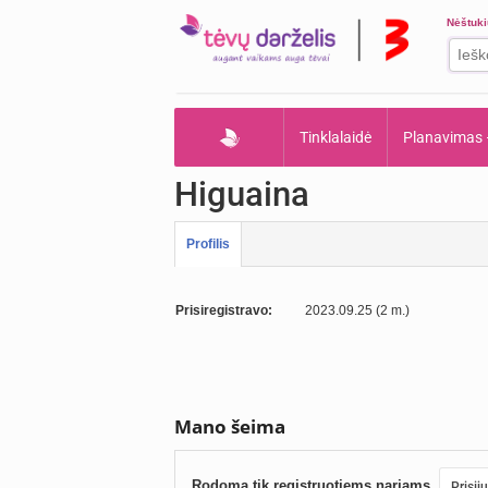
Nėštuk
Tinklalaidė
Planavimas
Higuaina
Profilis
Prisiregistravo:
2023.09.25 (2 m.)
Mano šeima
Rodoma tik registruotiems nariams.
Prisij