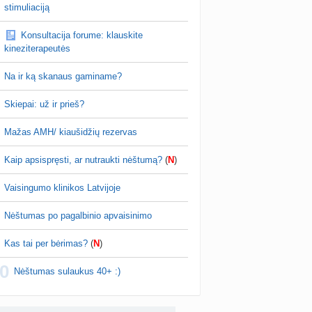
kydliaukės hipotirozė ir nėštumas (+3)
stimuliaciją
nta
Šviesa777
prieš 4 d.
Konsultacija forume: klauskite
as po hemorojaus operacijos
kineziterapeutės
nta
Rasa Gal
prieš 4 d.
Na ir ką skanaus gaminame?
PV (žmogaus papilomos virusas) (+3)
nta
Svaja1234
prieš 5 d.
Skiepai: už ir prieš?
Koks vienas kasdienis šeimos įprotis labiausiai pasiteisino? (2)
Mažas AMH/ kiaušidžių rezervas
a
TD asistentė
prieš 5 d.
Kaip apsispręsti, ar nutraukti nėštumą?
(
N
)
žniausi klausimai apie cezario pjūvį (+2)
nta
Veronika99
prieš 5 d.
Vaisingumo klinikos Latvijoje
is brendimas (3)
Nėštumas po pagalbinio apvaisinimo
a
danguolyte
prieš 5 d.
Kas tai per bėrimas?
(
N
)
D testuotojos! (bendra tema)
0
nta
Karlitele
prieš 5 d.
Nėštumas sulaukus 40+ :)
 drabuziai (2)
a
danguolyte
prieš 6 d.