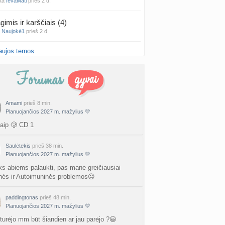
nta
IevaMati
prieš 2 d.
gimis ir karščiais (4)
a
Naujokė1
prieš 2 d.
aujos temos
false positive/false negative patirtys
nta
Liiepa
prieš 2 d.
PT tyrimo rezultatai būna klaidingi?
nta
Liiepa
prieš 2 d.
Amami
prieš 8 min.
Planuojančios 2027 m. mažylius 💛
27 Vasario mėnesio mažyliai
a
Vasaris2027
prieš 2 d.
taip 🥲 CD 1
atologai Šiauliuose (2)
Saulėtekis
prieš 38 min.
a
Ingri2tii
prieš 2 d.
Planuojančios 2027 m. mažylius 💛
ks abiems palaukti, pas mane greičiausiai
u valymas
nės ir Autoimuninės problemos😐
a
siksnyteee
prieš 3 d.
paddingtonas
prieš 48 min.
tis Šklėrius
Planuojančios 2027 m. mažylius 💛
nta
gerdinas
prieš 3 d.
 turėjo mm būt šiandien ar jau parėjo ?😃