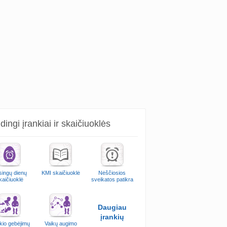
ingi įrankiai ir skaičiuoklės
singų dienų
KMI skaičiuoklė
Nėščiosios
kaičiuoklė
sveikatos patikra
Daugiau
įrankių
kio gebėjimų
Vaikų augimo