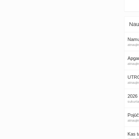
Nau
Namų 
atnauji
Apga
atnauji
UTROG
atnauji
2026 
sukurt
Pojūč
atnauji
Kas t