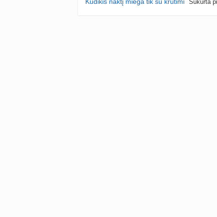
Kūdikis naktį miega tik su krūtimi
Sukurta p