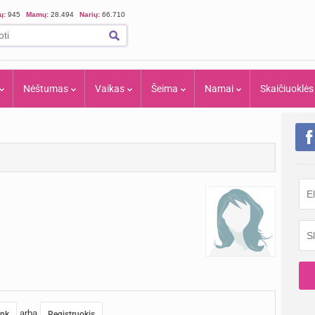
ių:
945
Mamų:
28.494
Narių:
66.710
Nėštumas
Vaikas
Šeima
Namai
Skaičiuoklės
arba
unk
Registruokis