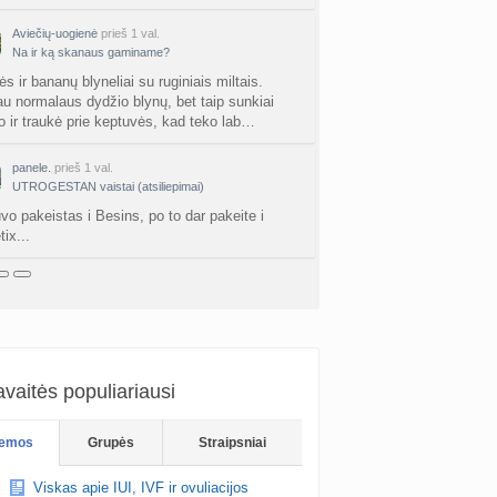
vo mėnesio dvyniai
Aviečių-uogienė
prieš 1 val.
a
AgnieskaAdele
prieš 3 d.
Na ir ką skanaus gaminame?
s ir bananų blyneliai su ruginiais miltais.
is Jonas
au normalaus dydžio blynų, bet taip sunkiai
nta
linikea223
prieš 3 d.
jo ir traukė prie keptuvės, kad teko lab…
rfo mokyklos
panele.
prieš 1 val.
a
babarikė
prieš 3 d.
UTROGESTAN vaistai (atsiliepimai)
vo pakeistas i Besins, po to dar pakeite i
ausi, rečiausi berniukų vardai :)
ix...
nta
Nerea
prieš 3 d.
ne gelio (progesterono) naudojimas
nta
Agne.baronaite
prieš 3 d.
ėjimas dėl pardavėjo „Mantvis“
a
Soliaris73
prieš 3 d.
vaitės populiariausi
Kaip renkatės vaikų vardus: reikšmė, skambesys ar šeimos tradicija? (4)
emos
Grupės
Straipsniai
a
TD asistentė
prieš 4 d.
Viskas apie IUI, IVF ir ovuliacijos