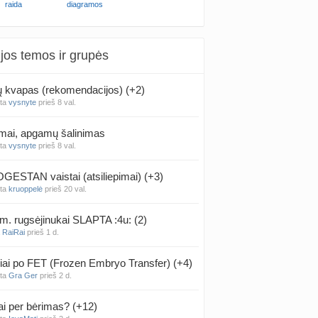
raida
diagramos
jos temos ir grupės
kvapas (rekomendacijos) (+2)
nta
vysnyte
prieš 8 val.
mai, apgamų šalinimas
nta
vysnyte
prieš 8 val.
ESTAN vaistai (atsiliepimai) (+3)
nta
kruoppelė
prieš 20 val.
m. rugsėjinukai SLAPTA :4u: (2)
a
RaiRai
prieš 1 d.
iai po FET (Frozen Embryo Transfer) (+4)
nta
Gra Ger
prieš 2 d.
ai per bėrimas? (+12)