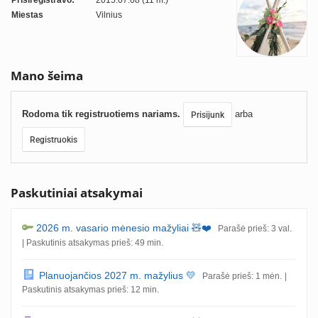
Prisiregistravo:
2015.07.08 (11 m.)
Miestas
Vilnius
Mano šeima
Rodoma tik registruotiems nariams.
arba
Prisijunk
Registruokis
Paskutiniai atsakymai
2026 m. vasario mėnesio mažyliai 🧸❤️
Parašė prieš: 3 val.
| Paskutinis atsakymas prieš: 49 min.
Planuojančios 2027 m. mažylius 💛
Parašė prieš: 1 mėn.
|
Paskutinis atsakymas prieš: 12 min.