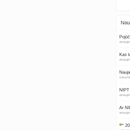
Nau
Pojūč
atnauji
Kas t
atnauji
Nauja
sukurt
NIPT 
atnauji
Ar NI
atnauji
20