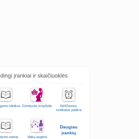
ingi įrankiai ir skaičiuoklės
ngumo klinikos
Gimdyvės krepšelis
Nėščiosios
sveikatos patikra
Daugiau
įrankių
dymo namai
Vaikų augimo