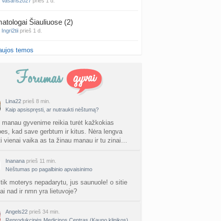
a
Vasaris2027
prieš 1 d.
atologai Šiauliuose (2)
a
Ingri2tii
prieš 1 d.
aujos temos
u valymas
a
siksnyteee
prieš 1 d.
tis Šklėrius
nta
gerdinas
prieš 1 d.
Lina22
prieš 8 min.
Kaip apsispręsti, ar nutraukti nėštumą?
vo mėnesio dvyniai
a
AgnieskaAdele
prieš 1 d.
 manau gyvenime reikia turėt kažkokias
bes, kad save gerbtum ir kitus. Nėra lengva
ti vienai vaika as ta žinau manau ir tu zinai…
is Jonas
nta
linikea223
prieš 1 d.
Inanana
prieš 11 min.
Nėštumas po pagalbinio apvaisinimo
rfo mokyklos
a
babarikė
prieš 1 d.
 tik moterys nepadarytu, jus saunuole! o sitie
ai nad ir nmn yra lietuvoje?
ausi, rečiausi berniukų vardai :)
nta
Nerea
prieš 2 d.
Angels22
prieš 34 min.
Reprodukcinės Medicinos Centras (Kauno klinikos)