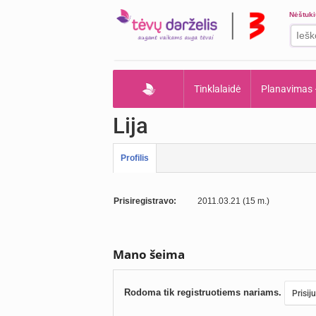
Nėštuk
Tinklalaidė
Planavimas
Lija
Profilis
Prisiregistravo:
2011.03.21 (15 m.)
Mano šeima
Rodoma tik registruotiems nariams.
Prisij