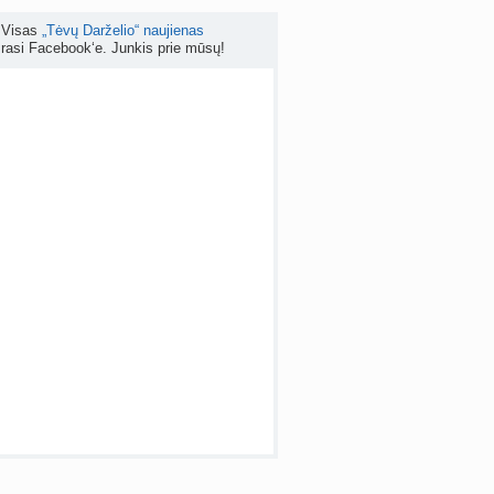
Visas
„Tėvų Darželio“ naujienas
Kas geriau - gyventi senos statybos bute ar imti paskolą kotedžui arba namui?
rasi Facebook‘e. Junkis prie mūsų!
nta
RutaReads
prieš 5 d.
Rašomasis stalas ir kėdė mokiniui: kaip išsirinkti?
a
winterscott999
prieš 6 d.
 temos (8000+)