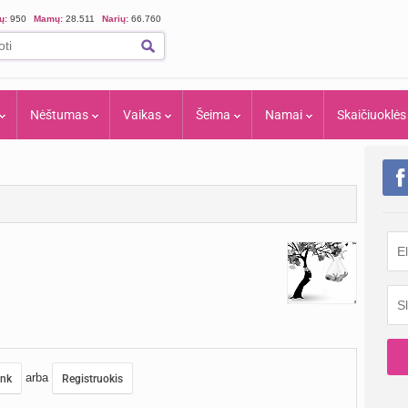
ių:
950
Mamų:
28.511
Narių:
66.760
Nėštumas
Vaikas
Šeima
Namai
Skaičiuoklės
arba
unk
Registruokis