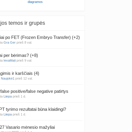
diagramos
jos temos ir grupės
iai po FET (Frozen Embryo Transfer) (+2)
nta
Gra Ger
prieš 8 val.
ai per bėrimas? (+8)
nta
IevaMati
prieš 9 val.
gimis ir karščiais (4)
a
Naujokė1
prieš 12 val.
false positive/false negative patirtys
nta
Liiepa
prieš 1 d.
PT tyrimo rezultatai būna klaidingi?
nta
Liiepa
prieš 1 d.
27 Vasario mėnesio mažyliai