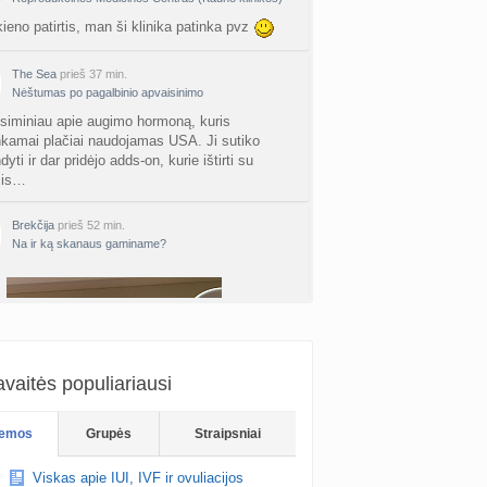
ne gelio (progesterono) naudojimas
kieno patirtis, man ši klinika patinka pvz
nta
Agne.baronaite
prieš 2 d.
The Sea
prieš 37 min.
ėjimas dėl pardavėjo „Mantvis“
Nėštumas po pagalbinio apvaisinimo
a
Soliaris73
prieš 2 d.
siminiau apie augimo hormoną, kuris
kamai plačiai naudojamas USA. Ji sutiko
Kaip renkatės vaikų vardus: reikšmė, skambesys ar šeimos tradicija? (4)
yti ir dar pridėjo adds-on, kurie ištirti su
a
TD asistentė
prieš 2 d.
mis…
kydliaukės hipotirozė ir nėštumas (+3)
Brekčija
prieš 52 min.
nta
Na ir ką skanaus gaminame?
Šviesa777
prieš 2 d.
as po hemorojaus operacijos
nta
Rasa Gal
prieš 2 d.
PV (žmogaus papilomos virusas) (+3)
nta
Svaja1234
prieš 3 d.
vaitės populiariausi
Koks vienas kasdienis šeimos įprotis labiausiai pasiteisino? (2)
emos
Grupės
Straipsniai
a
TD asistentė
prieš 3 d.
Viskas apie IUI, IVF ir ovuliacijos