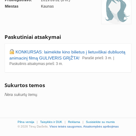
Prisiregistravo:
2019.09.02 (6 m.)
Miestas
Kaunas
Paskutiniai atsakymai
KONKURSAS: laimėkite kino bilietus į lietuviškai dubliuotą
animacinį filmą GULIVERIS GRĮŽTA!
Parašė prieš: 3 m.
|
Paskutinis atsakymas prieš: 3 m.
Sukurtos temos
Nėra sukurtų temų.
Pilna versija
|
Taisyklės ir DUK
|
Reklama
|
Susisiekite su mumis
© 2026 Tėvų Darželis.
Visos teisės saugomos.
Atsakomybės apribojimas