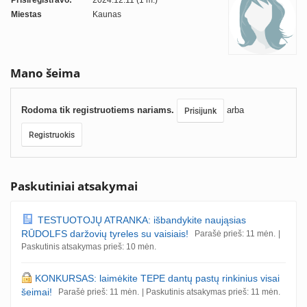
Prisiregistravo:
2024.12.11 (1 m.)
Miestas
Kaunas
Mano šeima
Rodoma tik registruotiems nariams.
arba
Prisijunk
Registruokis
Paskutiniai atsakymai
TESTUOTOJŲ ATRANKA: išbandykite naująsias
RŪDOLFS daržovių tyreles su vaisiais!
Parašė prieš: 11 mėn.
|
Paskutinis atsakymas prieš: 10 mėn.
KONKURSAS: laimėkite TEPE dantų pastų rinkinius visai
šeimai!
Parašė prieš: 11 mėn.
| Paskutinis atsakymas prieš: 11 mėn.