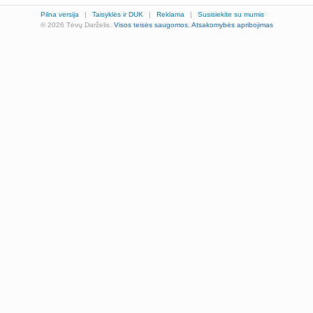
Pilna versija
|
Taisyklės ir DUK
|
Reklama
|
Susisiekite su mumis
© 2026 Tėvų Darželis.
Visos teisės saugomos.
Atsakomybės apribojimas