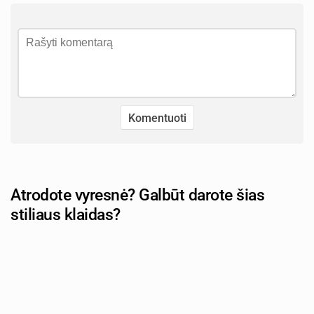
Atrodote vyresnė? Galbūt darote šias
stiliaus klaidas?
Autorius: tevu-darzelis.lt