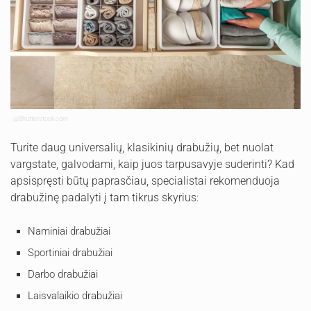
@Shutterstock.com
Turite daug universalių, klasikinių drabužių, bet nuolat
vargstate, galvodami, kaip juos tarpusavyje suderinti? Kad
apsispręsti būtų paprasčiau, specialistai rekomenduoja
drabužinę padalyti į tam tikrus skyrius:
Naminiai drabužiai
Sportiniai drabužiai
Darbo drabužiai
Laisvalaikio drabužiai