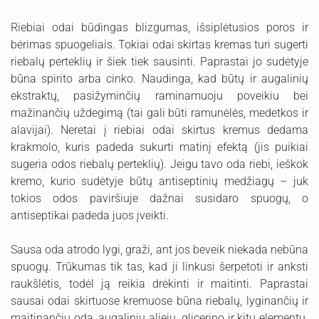
Riebiai odai būdingas blizgumas, išsiplėtusios poros ir
bėrimas spuogeliais. Tokiai odai skirtas kremas turi sugerti
riebalų perteklių ir šiek tiek sausinti. Paprastai jo sudėtyje
būna spirito arba cinko. Naudinga, kad būtų ir augalinių
ekstraktų, pasižyminčių raminamuoju poveikiu bei
mažinančių uždegimą (tai gali būti ramunėlės, medetkos ir
alavijai). Neretai į riebiai odai skirtus kremus dedama
krakmolo, kuris padeda sukurti matinį efektą (jis puikiai
sugeria odos riebalų perteklių). Jeigu tavo oda riebi, ieškok
kremo, kurio sudėtyje būtų antiseptinių medžiagų – juk
tokios odos paviršiuje dažnai susidaro spuogų, o
antiseptikai padeda juos įveikti.
Sausa oda atrodo lygi, graži, ant jos beveik niekada nebūna
spuogų. Trūkumas tik tas, kad ji linkusi šerpetoti ir anksti
raukšlėtis, todėl ją reikia drėkinti ir maitinti. Paprastai
sausai odai skirtuose kremuose būna riebalų, lyginančių ir
maitinančių odą, augalinių aliejų, glicerino ir kitų elementų.