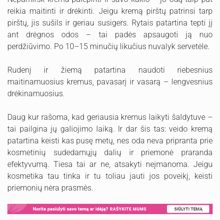
reikia maitinti ir drėkinti. Jeigu kremą pirštų patrinsi tarp
pirštų, jis sušils ir geriau susigers. Rytais patartina tepti jį
ant drėgnos odos – tai padės apsaugoti ją nuo
perdžiūvimo. Po 10–15 minučių likučius nuvalyk servetėle.
Rudenį ir žiemą patartina naudoti riebesnius
maitinamuosius kremus, pavasarį ir vasarą – lengvesnius
drėkinamuosius.
Daug kur rašoma, kad geriausia kremus laikyti šaldytuve –
tai pailgina jų galiojimo laiką. Ir dar šis tas: veido kremą
patartina keisti kas pusę metų, nes oda neva pripranta prie
kosmetinių sudedamųjų dalių ir priemonė praranda
efektyvumą. Tiesa tai ar ne, atsakyti neįmanoma. Jeigu
kosmetika tau tinka ir tu toliau jauti jos poveikį, keisti
priemonių nėra prasmės.