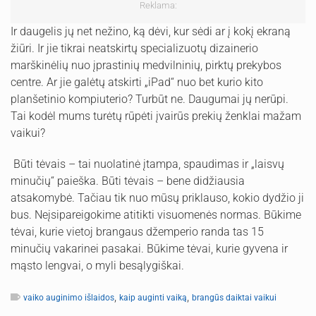
Reklama:
Ir daugelis jų net nežino, ką dėvi, kur sėdi ar į kokį ekraną
žiūri. Ir jie tikrai neatskirtų specializuotų dizainerio
marškinėlių nuo įprastinių medvilninių, pirktų prekybos
centre. Ar jie galėtų atskirti „iPad“ nuo bet kurio kito
planšetinio kompiuterio? Turbūt ne. Daugumai jų nerūpi.
Tai kodėl mums turėtų rūpėti įvairūs prekių ženklai mažam
vaikui?
Būti tėvais – tai nuolatinė įtampa, spaudimas ir „laisvų
minučių“ paieška. Būti tėvais – bene didžiausia
atsakomybė. Tačiau tik nuo mūsų priklauso, kokio dydžio ji
bus. Neįsipareigokime atitikti visuomenės normas. Būkime
tėvai, kurie vietoj brangaus džemperio randa tas 15
minučių vakarinei pasakai. Būkime tėvai, kurie gyvena ir
mąsto lengvai, o myli besąlygiškai.
,
,
vaiko auginimo išlaidos
kaip auginti vaiką
brangūs daiktai vaikui