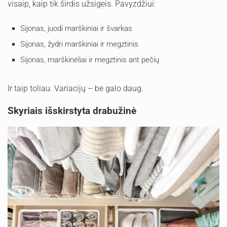
visaip, kaip tik širdis užsigeis. Pavyzdžiui:
Sijonas, juodi marškiniai ir švarkas
Sijonas, žydri marškiniai ir megztinis
Sijonas, marškinėliai ir megztinis ant pečių
Ir taip toliau. Variacijų – be galo daug.
Skyriais išskirstyta drabužinė