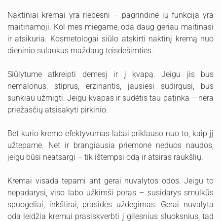
Naktiniai kremai yra riebesni – pagrindinė jų funkcija yra
maitinamoji. Kol mes miegame, oda daug geriau maitinasi
ir atsikuria. Kosmetologai siūlo atskirti naktinį kremą nuo
dieninio sulaukus maždaug teisdešimties.
Siūlytume atkreipti dėmesį ir į kvapą. Jeigu jis bus
nemalonus, stiprus, erzinantis, jausiesi sudirgusi, bus
sunkiau užmigti. Jeigu kvapas ir sudėtis tau patinka – nėra
priežasčių atsisakyti pirkinio.
Bet kurio kremo efektyvumas labai priklauso nuo to, kaip jį
užtepame. Net ir brangiausia priemonė neduos naudos,
jeigu būsi neatsargi – tik ištempsi odą ir atsiras raukšlių.
Kremai visada tepami ant gerai nuvalytos odos. Jeigu to
nepadarysi, viso labo užkimši poras – susidarys smulkūs
spuogeliai, inkštirai, prasidės uždegimas. Gerai nuvalyta
oda leidžia kremui prasiskverbti į gilesnius sluoksnius, tad