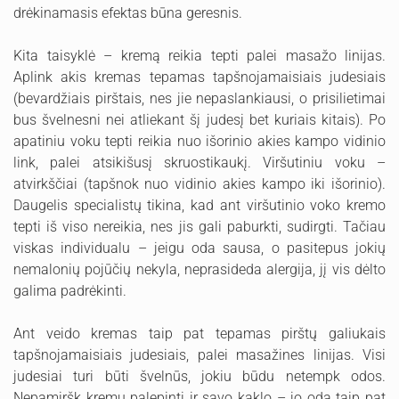
drėkinamasis efektas būna geresnis.
Kita taisyklė – kremą reikia tepti palei masažo linijas.
Aplink akis kremas tepamas tapšnojamaisiais judesiais
(bevardžiais pirštais, nes jie nepaslankiausi, o prisilietimai
bus švelnesni nei atliekant šį judesį bet kuriais kitais). Po
apatiniu voku tepti reikia nuo išorinio akies kampo vidinio
link, palei atsikišusį skruostikaukį. Viršutiniu voku –
atvirkščiai (tapšnok nuo vidinio akies kampo iki išorinio).
Daugelis specialistų tikina, kad ant viršutinio voko kremo
tepti iš viso nereikia, nes jis gali paburkti, sudirgti. Tačiau
viskas individualu – jeigu oda sausa, o pasitepus jokių
nemalonių pojūčių nekyla, neprasideda alergija, jį vis dėlto
galima padrėkinti.
Ant veido kremas taip pat tepamas pirštų galiukais
tapšnojamaisiais judesiais, palei masažines linijas. Visi
judesiai turi būti švelnūs, jokiu būdu netempk odos.
Nepamiršk kremu palepinti ir savo kaklo – jo odą taip pat