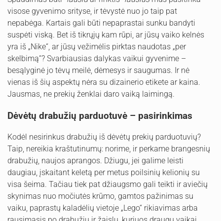
visose gyvenimo srityse, ir tėvystė nuo jo taip pat
nepabėga. Kartais gali būti nepaprastai sunku bandyti
suspėti viską. Bet iš tikrųjų kam rūpi, ar jūsų vaiko kelnės
yra iš „Nike“, ar jūsų vežimėlis pirktas naudotas „per
skelbimą“? Svarbiausias dalykas vaikui gyvenime –
besąlyginė jo tėvų meilė, dėmesys ir saugumas. Ir nė
vienas iš šių aspektų nėra su dizainerio etikete ar kaina.
Jausmas, ne prekių ženklai daro vaiką laimingą.
Dėvėtų drabužių parduotuvė – pasirinkimas
Kodėl nesirinkus drabužių iš dėvėtų prekių parduotuvių?
Taip, nereikia kraštutinumų: norime, ir perkame brangesnių
drabužių, naujos aprangos. Džiugu, jei galime leisti
daugiau, įskaitant keletą per metus poilsinių kelionių su
visa šeima. Tačiau tiek pat džiaugsmo gali teikti ir aviečių
skynimas nuo močiutės krūmo, gamtos pažinimas su
vaiku, paprastų kaladėlių vietoje „Lego“ rikiavimas arba
rausimasis po drabužių ir žaislų, kuriuos draugų vaikai