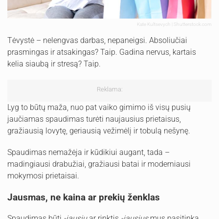
Kate Kultsevych | Shutterstock.com
Tėvystė – nelengvas darbas, nepaneigsi. Absoliučiai
prasmingas ir atsakingas? Taip. Gadina nervus, kartais
kelia siaubą ir stresą? Taip.
Reklama:
Lyg to būtų maža, nuo pat vaiko gimimo iš visų pusių
jaučiamas spaudimas turėti naujausius prietaisus,
gražiausią lovytę, geriausią vežimėlį ir tobulą nešynę.
Spaudimas nemažėja ir kūdikiui augant, tada –
madingiausi drabužiai, gražiausi batai ir moderniausi
mokymosi prietaisai.
Jausmas, ne kaina ar prekių ženklas
Spaudimas būti
-iausiu
ar rinktis
-iausius
mus pasitinka