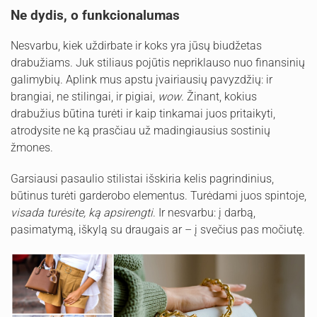
Ne dydis, o funkcionalumas
Nesvarbu, kiek uždirbate ir koks yra jūsų biudžetas
drabužiams. Juk stiliaus pojūtis nepriklauso nuo finansinių
galimybių. Aplink mus apstu įvairiausių pavyzdžių: ir
brangiai, ne stilingai, ir pigiai,
wow
. Žinant, kokius
drabužius būtina turėti ir kaip tinkamai juos pritaikyti,
atrodysite ne ką prasčiau už madingiausius sostinių
žmones.
Garsiausi pasaulio stilistai išskiria kelis pagrindinius,
būtinus turėti garderobo elementus. Turėdami juos spintoje,
visada turėsite, ką apsirengti
. Ir nesvarbu: į darbą,
pasimatymą, iškylą su draugais ar – į svečius pas močiutę.