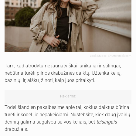
Look Studio | Shutterstock.com
Tam, kad atrodytume jaunatviškai, unikaliai ir stilingai,
nebūtina turėti pilnos drabužinės daiktų. Užtenka kelių,
bazinių. Ir, aišku, žinoti, kaip juos pritaikyti.
Reklama:
Todėl šiandien pakalbėsime apie tai, kokius daiktus būtina
turėti ir kodėl jie nepakeičiami. Nustebsite, kiek daug įvairių
derinių galima sugalvoti su vos keliais, bet
teisingais
drabužiais.