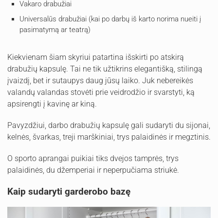
Vakaro drabužiai
Universalūs drabužiai (kai po darbų iš karto norima nueiti į
pasimatymą ar teatrą)
Kiekvienam šiam skyriui patartina išskirti po atskirą
drabužių kapsulę. Tai ne tik užtikrins elegantišką, stilingą
įvaizdį, bet ir sutaupys daug jūsų laiko. Juk nebereikės
valandų valandas stovėti prie veidrodžio ir svarstyti, ką
apsirengti į kavinę ar kiną.
Pavyzdžiui, darbo drabužių kapsulę gali sudaryti du sijonai,
kelnės, švarkas, treji marškiniai, trys palaidinės ir megztinis.
O sporto aprangai puikiai tiks dvejos tamprės, trys
palaidinės, du džemperiai ir neperpučiama striukė.
Kaip sudaryti garderobo bazę