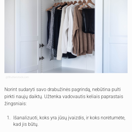
@Shutterstock.com
Norint sudaryti savo drabužinės pagrindą, nebūtina pulti
pirkti naujų daiktų. Užtenka vadovautis keliais paprastais
žingsniais:
Išanalizuoti, koks yra jūsų įvaizdis, ir koks norėtumėte,
kad jis būtų.