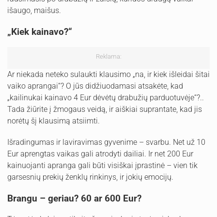
išaugo, maišus.
„Kiek kainavo?“
Reklama:
Ar niekada neteko sulaukti klausimo „na, ir kiek išleidai šitai
vaiko aprangai“? O jūs didžiuodamasi atsakėte, kad
„kailinukai kainavo 4 Eur dėvėtų drabužių parduotuvėje“?..
Tada žiūrite į žmogaus veidą, ir aiškiai suprantate, kad jis
norėtų šį klausimą atsiimti.
Išradingumas ir laviravimas gyvenime – svarbu. Net už 10
Eur aprengtas vaikas gali atrodyti dailiai. Ir net 200 Eur
kainuojanti apranga gali būti visiškai įprastinė – vien tik
garsesnių prekių ženklų rinkinys, ir jokių emocijų.
Brangu – geriau? 60 ar 600 Eur?