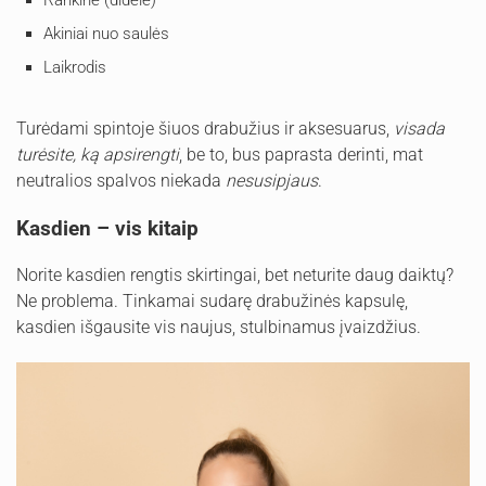
Rankinė (didelė)
Akiniai nuo saulės
Laikrodis
Turėdami spintoje šiuos drabužius ir aksesuarus,
visada
turėsite, ką apsirengti
, be to, bus paprasta derinti, mat
neutralios spalvos niekada
nesusipjaus
.
Kasdien – vis kitaip
Norite kasdien rengtis skirtingai, bet neturite daug daiktų?
Ne problema. Tinkamai sudarę drabužinės kapsulę,
kasdien išgausite vis naujus, stulbinamus įvaizdžius.