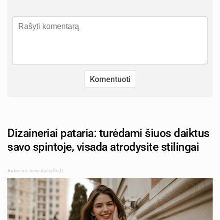
Dizaineriai pataria: turėdami šiuos daiktus
savo spintoje, visada atrodysite stilingai
Autorius: tevu-darzelis.lt