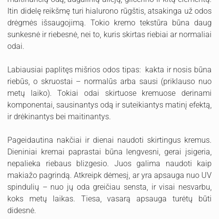
Itin didelę reikšmę turi hialurono rūgštis, atsakinga už odos
drėgmės išsaugojimą. Tokio kremo tekstūra būna daug
sunkesnė ir riebesnė, nei to, kuris skirtas riebiai ar normaliai
odai.
Labiausiai paplitęs mišrios odos tipas: kakta ir nosis būna
riebūs, o skruostai – normalūs arba sausi (priklauso nuo
metų laiko). Tokiai odai skirtuose kremuose derinami
komponentai, sausinantys odą ir suteikiantys matinį efektą,
ir drėkinantys bei maitinantys.
Pageidautina nakčiai ir dienai naudoti skirtingus kremus.
Dieniniai kremai paprastai būna lengvesni, gerai įsigeria,
nepalieka riebaus blizgesio. Juos galima naudoti kaip
makiažo pagrindą. Atkreipk dėmesį, ar yra apsauga nuo UV
spindulių – nuo jų oda greičiau sensta, ir visai nesvarbu,
koks metų laikas. Tiesa, vasarą apsauga turėtų būti
didesnė.