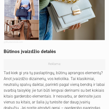
@Shutterstock.com
Būtinos įvaizdžio detalės
Reklama:
Tad kiek gi yra tų paslaptingų, būtinų aprangos elementų?
Anot įvaizdžio dizainerių, vos keliolika. Tai klasikiniai,
neutralių spalvų daiktai, parinkti pagal vieną bendrą ir labai
svarbią taisyklę: jie turi būti lengvai derinami su bet kokiais
kitais garderobo elementais. Ir nesvarbu, ar derinsite juos
vienus su kitais, ar šalia jų turėsite dar daug įvairių
drabužių. Jei norite atrodyti gerai – garderobo pagrindas