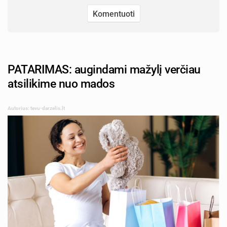
PATARIMAS: augindami mažylį verčiau
atsilikime nuo mados
Autorius: tevu-darzelis.lt