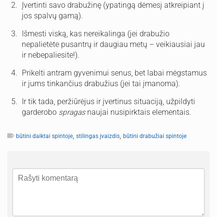
Įvertinti savo drabužinę (ypatingą dėmesį atkreipiant į
jos spalvų gamą).
Išmesti viską, kas nereikalinga (jei drabužio
nepalietėte pusantrų ir daugiau metų – veikiausiai jau
ir nebepaliesite!).
Prikelti antram gyvenimui senus, bet labai mėgstamus
ir jums tinkančius drabužius (jei tai įmanoma).
Ir tik tada, peržiūrėjus ir įvertinus situaciją, užpildyti
garderobo
spragas
naujai nusipirktais elementais.
,
,
būtini daiktai spintoje
stilingas įvaizdis
būtini drabužiai spintoje