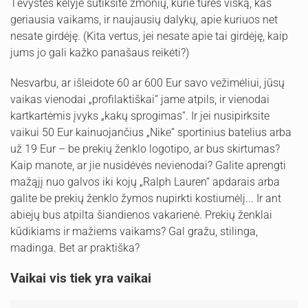
Tėvystės kelyje sutiksite žmonių, kurie turės viską, kas
geriausia vaikams, ir naujausių dalykų, apie kuriuos net
nesate girdėję. (Kita vertus, jei nesate apie tai girdėję, kaip
jums jo gali kažko panašaus reikėti?)
Nesvarbu, ar išleidote 60 ar 600 Eur savo vežimėliui, jūsų
vaikas vienodai „profilaktiškai“ jame atpils, ir vienodai
kartkartėmis įvyks „kakų sprogimas“. Ir jei nusipirksite
vaikui 50 Eur kainuojančius „Nike“ sportinius batelius arba
už 19 Eur – be prekių ženklo logotipo, ar bus skirtumas?
Kaip manote, ar jie nusidėvės nevienodai? Galite aprengti
mažąjį nuo galvos iki kojų „Ralph Lauren“ apdarais arba
galite be prekių ženklo žymos nupirkti kostiumėlį... Ir ant
abiejų bus atpilta šiandienos vakarienė. Prekių ženklai
kūdikiams ir mažiems vaikams? Gal gražu, stilinga,
madinga. Bet ar praktiška?
Vaikai vis tiek yra vaikai