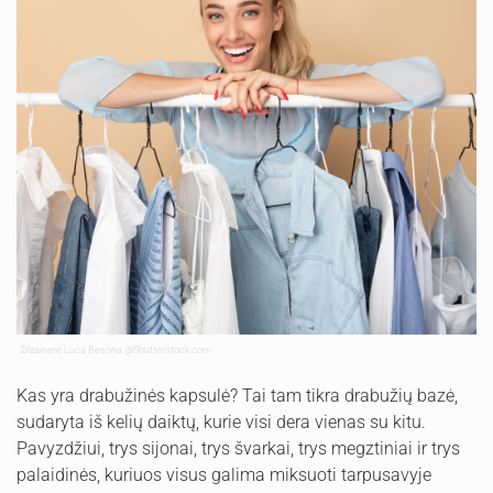
Dizainerė Luca Besona
@Shutterstock.com
Kas yra drabužinės kapsulė? Tai tam tikra drabužių bazė,
sudaryta iš kelių daiktų, kurie visi dera vienas su kitu.
Pavyzdžiui, trys sijonai, trys švarkai, trys megztiniai ir trys
palaidinės, kuriuos visus galima miksuoti tarpusavyje