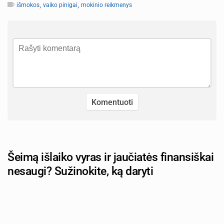
,
,
išmokos
vaiko pinigai
mokinio reikmenys
Šeimą išlaiko vyras ir jaučiatės finansiškai
nesaugi? Sužinokite, ką daryti
Autorius: tevu-darzelis.lt