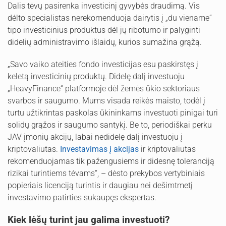
Dalis tėvų pasirenka investicinį gyvybės draudimą. Vis
dėlto specialistas nerekomenduoja dairytis į „du viename“
tipo investicinius produktus dėl jų ribotumo ir palyginti
didelių administravimo išlaidų, kurios sumažina grąžą.
„Savo vaiko ateities fondo investicijas esu paskirstęs į
keletą investicinių produktų. Didelę dalį investuoju
„HeavyFinance“ platformoje dėl žemės ūkio sektoriaus
svarbos ir saugumo. Mums visada reikės maisto, todėl į
turtu užtikrintas paskolas ūkininkams investuoti pinigai turi
solidų grąžos ir saugumo santykį. Be to, periodiškai perku
JAV įmonių akcijų, labai nedidelę dalį investuoju į
kriptovaliutas.
Investavimas į akcijas
ir kriptovaliutas
rekomenduojamas tik pažengusiems ir didesnę toleranciją
rizikai turintiems tėvams“, – dėsto prekybos vertybiniais
popieriais licenciją turintis ir daugiau nei dešimtmetį
investavimo patirties sukaupęs ekspertas.
Kiek lėšų turint jau galima investuoti?