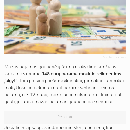
Shutterstock.com
Mažas pajamas gaunančių šeimų mokyklinio amžiaus
vaikams skiriama
148 eurų parama mokinio reikmenims
įsigyti
. Taip pat visi priešmokyklinukai, pirmokai ir antrokai
mokyklose nemokamai maitinami nevertinant šeimos
pajamų, o 3-12 klasių mokiniai nemokamą maitinimą gali
gauti, jei auga mažas pajamas gaunančiose šeimose.
Reklama:
Socialinės apsaugos ir darbo ministerija primena, kad