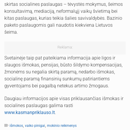
skirtas socialines paslaugas – tėvystės mokymus, šeimos
konsultavimą, mediaciją, neformalųjį vaikų švietimą bei
kitas paslaugas, kurias teikia šalies savivaldybės. Bazinio
paketo paslaugomis gali naudotis kiekviena Lietuvos
šeima.
Reklama:
Svetainėje taip pat pateikiama informacija apie ligos ir
slaugos išmokas, pensijas, būsto šildymo kompensacijas,
žmonėms su negalia skirtą paramą, nedarbo išmokas,
socialinę paramą finansinių sunkumų patiriantiems
gyventojams bei pagalbą netekus artimo žmogaus.
Daugiau informacijos apie visas priklausančias išmokas ir
socialines paslaugas galima rasti
www.kasmanpriklauso.lt
.
,
,
išmokos
vaiko pinigai
mokinio reikmenys