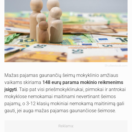
Shutterstock.com
Mažas pajamas gaunančių šeimų mokyklinio amžiaus
vaikams skiriama
148 eurų parama mokinio reikmenims
įsigyti
. Taip pat visi priešmokyklinukai, pirmokai ir antrokai
mokyklose nemokamai maitinami nevertinant šeimos
pajamų, o 3-12 klasių mokiniai nemokamą maitinimą gali
gauti, jei auga mažas pajamas gaunančiose šeimose.
Reklama: