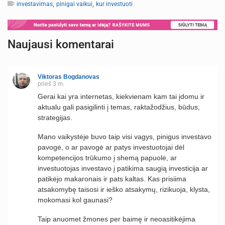
,
,
investavimas
pinigai vaikui
kur investuoti
Naujausi komentarai
Viktoras Bogdanovas
prieš 3 m.
Gerai kai yra internetas, kiekvienam kam tai įdomu ir
aktualu gali pasigilinti į temas, raktažodžius, būdus,
strategijas.
Mano vaikystėje buvo taip visi vagys, pinigus investavo
pavogė, o ar pavogė ar patys investuotojai dėl
kompetencijos trūkumo į shemą papuolė, ar
investuotojas investavo į patikima saugią investicija ar
patikėjo makaronais ir pats kaltas. Kas prisiima
atsakomybę taisosi ir ieško atsakymų, rizikuoja, klysta,
mokomasi kol gaunasi?
Taip anuomet žmones per baimę ir neoasitikėjima