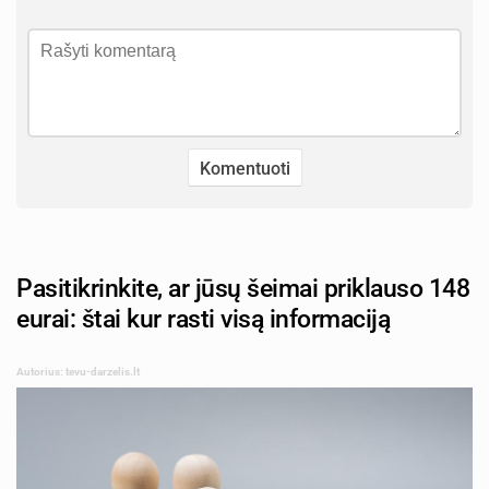
Pasitikrinkite, ar jūsų šeimai priklauso 148
eurai: štai kur rasti visą informaciją
Autorius: tevu-darzelis.lt