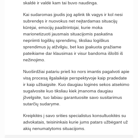
skaldė ir valdė kam tai buvo naudinga.
Kai sudaromas įpudis jog aplink tik vagys ir kol nesi
subrendęs ir nuovokus net neįtardamas situacijų
kūrėjai, emocijų paaštrintojai, kurie moka
marionetizuoti jausmais situacijomis paskatina
nepriimti logiškų sprendimų, tiksliau logiškus
sprendimus jų atžvilgiu, bet kas įpakuota gražiame
pateikiame dar klausimas ir visur bandoma išlošti iš
nežinojimo.
Nuoširdžiai patariu prieš ko nors imantis pagalvoti apie
visą procesą ilgalaikėje perspektyvoje kaip pradedate
ir kaip užbaigsite. Kuo daugiau loginės sekos atsekimo
sugalvosite kuo tiksliau kiek įmanoma daugiau
įžvelgsite, tuo labiau garantuosite savo susitarimus
sutarčių sudaryme.
Kreipkitės į savo srities specialistus konsultuokitės su
advokatais, teisininkais kurie jums patars užbėgant už
akių nenumatytoms situacijoms.