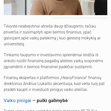
„HeavyFinance“ finansų direktorius Andrius Liukaitis
Tėvystė neabejotinai atneša daug džiaugsmo, tačiau
priverčia ir susimąstyti apie šeimos finansus, ypač
galvojant apie vaikų patekimą į kuo geresnę mokyklą ar
universitetą.
Tinkamo taupymo ir investavimo sprendimai leidžia iš
anksto ruošti finansinę pagalbą ateities vaikų svajonėms
įgyvendinti ir šeimos finansinei padėčiai sustiprinti.
Finansų ekspertas ir platformos „HeavyFinance“ finansų
direktorius Andrius Liukaitis akcentuoja, kad verta tuoj pat
pradėti kaupti ir investuoti pinigus vaiko ateičiai.
Vaiko pinigai
– puiki galimybė