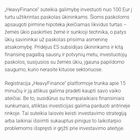
„HeavyFinance“ suteikia galimybę investuoti nuo 100 Eur į
turtu užtikrintas paskolas ūkininkams. Šioms paskoloms
apsaugoti pirmine hipoteka įkeičiamas likvidus turtas –
žemės ūkio paskirties žemė ir sunkioji technika, o patys
ūkių savininkai už paskolas prisiima asmeninę
atsakomybę. Pridėjus ES subsidijas ūkininkams ir kitą
finansinę pagalbą sausrų ir potvynių metu, investuotojų
paskolos, susijusios su žemės ūkiu, įgauna papildomo
saugumo, kurio nerasite kituose sektoriuose.
Registracija „HeavyFinance“ platformoje trunka apie 15
minučių ir ją atlikus galima pradėti kaupti savo vaiko
ateičiai. Be to, susidūrus su trumpalaikiais finansiniais
sunkumais, atliktas investicijas galima parduoti antrinėje
rinkoje. Tai suteikia laisvės keisti investavimo strategiją
arba laikinai išsiimti sukauptus pinigus to laikotarpio
problemoms išspręsti ir grįžti prie investavimo ateityje.