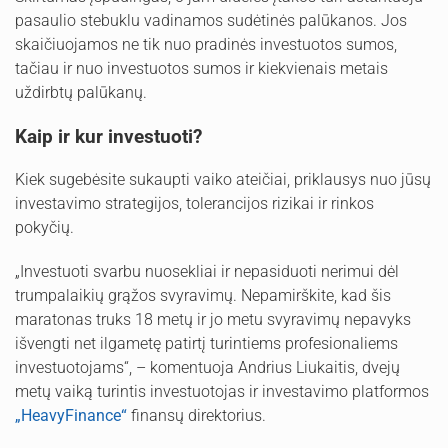
pasaulio stebuklu vadinamos sudėtinės palūkanos. Jos
skaičiuojamos ne tik nuo pradinės investuotos sumos,
tačiau ir nuo investuotos sumos ir kiekvienais metais
uždirbtų palūkanų.
Kaip ir kur investuoti?
Kiek sugebėsite sukaupti vaiko ateičiai, priklausys nuo jūsų
investavimo strategijos, tolerancijos rizikai ir rinkos
pokyčių.
„Investuoti svarbu nuosekliai ir nepasiduoti nerimui dėl
trumpalaikių grąžos svyravimų. Nepamirškite, kad šis
maratonas truks 18 metų ir jo metu svyravimų nepavyks
išvengti net ilgametę patirtį turintiems profesionaliems
investuotojams“, – komentuoja Andrius Liukaitis, dvejų
metų vaiką turintis investuotojas ir investavimo platformos
„HeavyFinance
“
finansų direktorius.