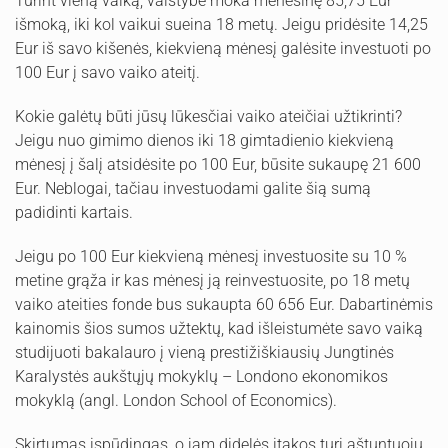
Turint vieną vaiką, valstybė moka mėnesinę 85,75 Eur
išmoką, iki kol vaikui sueina 18 metų. Jeigu pridėsite 14,25
Eur iš savo kišenės, kiekvieną mėnesį galėsite investuoti po
100 Eur į savo vaiko ateitį.
Kokie galėtų būti jūsų lūkesčiai vaiko ateičiai užtikrinti?
Jeigu nuo gimimo dienos iki 18 gimtadienio kiekvieną
mėnesį į šalį atsidėsite po 100 Eur, būsite sukaupę 21 600
Eur. Neblogai, tačiau investuodami galite šią sumą
padidinti kartais.
Jeigu po 100 Eur kiekvieną mėnesį investuosite su 10 %
metine grąža ir kas mėnesį ją reinvestuosite, po 18 metų
vaiko ateities fonde bus sukaupta 60 656 Eur. Dabartinėmis
kainomis šios sumos užtektų, kad išleistumėte savo vaiką
studijuoti bakalauro į vieną prestižiškiausių Jungtinės
Karalystės aukštųjų mokyklų – Londono ekonomikos
mokyklą (angl. London School of Economics).
Skirtumas įspūdingas, o jam didelės įtakos turi aštuntuoju