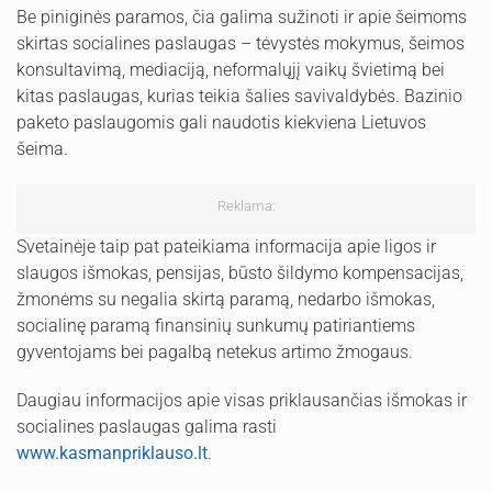
Be piniginės paramos, čia galima sužinoti ir apie šeimoms
skirtas socialines paslaugas – tėvystės mokymus, šeimos
konsultavimą, mediaciją, neformalųjį vaikų švietimą bei
kitas paslaugas, kurias teikia šalies savivaldybės. Bazinio
paketo paslaugomis gali naudotis kiekviena Lietuvos
šeima.
Reklama:
Svetainėje taip pat pateikiama informacija apie ligos ir
slaugos išmokas, pensijas, būsto šildymo kompensacijas,
žmonėms su negalia skirtą paramą, nedarbo išmokas,
socialinę paramą finansinių sunkumų patiriantiems
gyventojams bei pagalbą netekus artimo žmogaus.
Daugiau informacijos apie visas priklausančias išmokas ir
socialines paslaugas galima rasti
www.kasmanpriklauso.lt
.