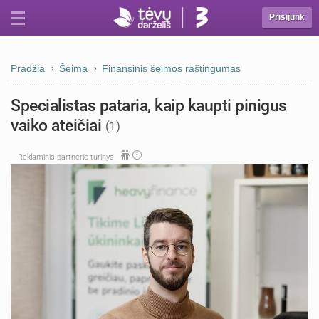
Prisijunk
Pradžia
Šeima
Finansinis šeimos raštingumas
Specialistas pataria, kaip kaupti pinigus
vaiko ateičiai
(1)
Reklaminis partnerio turinys