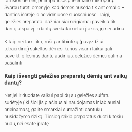
tamsios dėmės, prilimpančios prie emalio mikroporų.
Svarbu turėti omenyje, kad dėmės nusėda tik ant emalio –
danties išorėje, o ne vidiniuose sluoksniuose. Taigi,
geležies preparatai dažniausiai neigiamai paveikia tik
dantų atspalvį ir dantų sveikatai neturi įtakos, jų negadina.
Kitaip nei tam tikrų rūšių antibiotikų (pavyzdžiui,
tetraciklino) sukeltos dėmės, kurios visam laikui gali
paveikti gilesnius dantų audinius, geležies dėmes galima
pašalinti.
Kaip išvengti geležies preparatų dėmių ant vaikų
dantų?
Net jei ir duodate vaikui papildų su geležies sulfatu
sudėtyje (iki šiol jis plačiausiai naudojamas ir labiausiai
prieinamas), galite smarkiai sumažinti dantukų
nusidažymo riziką. Tiesiog reikia preparatus duoti kitokiu
būdu, nei esate įpratę.