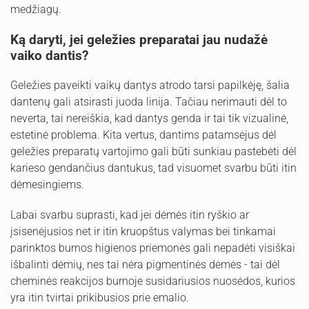
medžiagų.
Ką daryti, jei geležies preparatai jau nudažė
vaiko dantis?
Geležies paveikti vaikų dantys atrodo tarsi papilkėję, šalia
dantenų gali atsirasti juoda linija. Tačiau nerimauti dėl to
neverta, tai nereiškia, kad dantys genda ir tai tik vizualinė,
estetinė problema. Kita vertus, dantims patamsėjus dėl
geležies preparatų vartojimo gali būti sunkiau pastebėti dėl
karieso gendančius dantukus, tad visuomet svarbu būti itin
dėmesingiems.
Labai svarbu suprasti, kad jei dėmės itin ryškio ar
įsisenėjusios net ir itin kruopštus valymas bei tinkamai
parinktos burnos higienos priemonės gali nepadėti visiškai
išbalinti dėmių, nes tai nėra pigmentinės dėmės - tai dėl
cheminės reakcijos burnoje susidariusios nuosėdos, kurios
yra itin tvirtai prikibusios prie emalio.