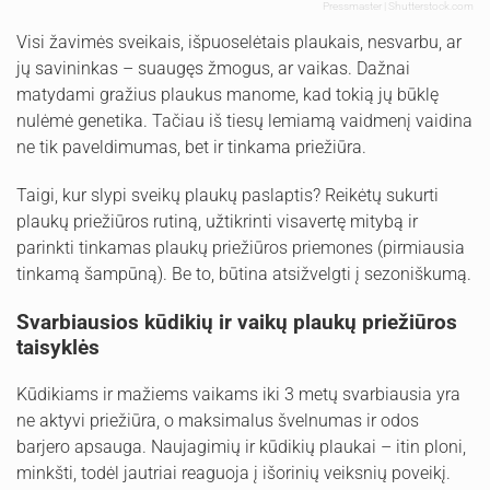
Pressmaster | Shutterstock.com
Visi žavimės sveikais, išpuoselėtais plaukais, nesvarbu, ar
jų savininkas – suaugęs žmogus, ar vaikas. Dažnai
matydami gražius plaukus manome, kad tokią jų būklę
nulėmė genetika. Tačiau iš tiesų lemiamą vaidmenį vaidina
ne tik paveldimumas, bet ir tinkama priežiūra.
Taigi, kur slypi sveikų plaukų paslaptis? Reikėtų sukurti
plaukų priežiūros rutiną, užtikrinti visavertę mitybą ir
parinkti tinkamas plaukų priežiūros priemones (pirmiausia
tinkamą šampūną). Be to, būtina atsižvelgti į sezoniškumą.
Svarbiausios kūdikių ir vaikų plaukų priežiūros
taisyklės
Kūdikiams ir mažiems vaikams iki 3 metų svarbiausia yra
ne aktyvi priežiūra, o maksimalus švelnumas ir odos
barjero apsauga. Naujagimių ir kūdikių plaukai – itin ploni,
minkšti, todėl jautriai reaguoja į išorinių veiksnių poveikį.