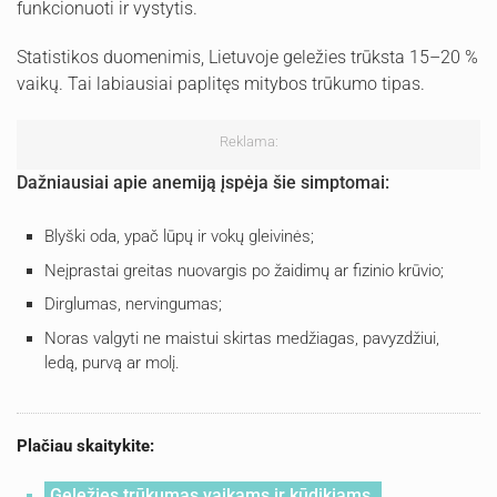
funkcionuoti ir vystytis.
Statistikos duomenimis, Lietuvoje geležies trūksta 15–20 %
vaikų. Tai labiausiai paplitęs mitybos trūkumo tipas.
Reklama:
Dažniausiai apie anemiją įspėja šie simptomai:
Blyški oda, ypač lūpų ir vokų gleivinės;
Neįprastai greitas nuovargis po žaidimų ar fizinio krūvio;
Dirglumas, nervingumas;
Noras valgyti ne maistui skirtas medžiagas, pavyzdžiui,
ledą, purvą ar molį.
Plačiau skaitykite:
Geležies trūkumas vaikams ir kūdikiams