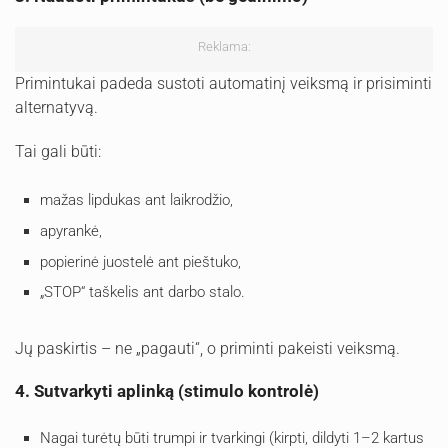
Reklama:
Primintukai padeda sustoti automatinį veiksmą ir prisiminti
alternatyvą.
Tai gali būti:
mažas lipdukas ant laikrodžio,
apyrankė,
popierinė juostelė ant pieštuko,
„STOP“ taškelis ant darbo stalo.
Jų paskirtis – ne „pagauti“, o priminti pakeisti veiksmą.
4. Sutvarkyti aplinką (stimulo kontrolė)
Nagai turėtų būti trumpi ir tvarkingi (kirpti, dildyti 1–2 kartus