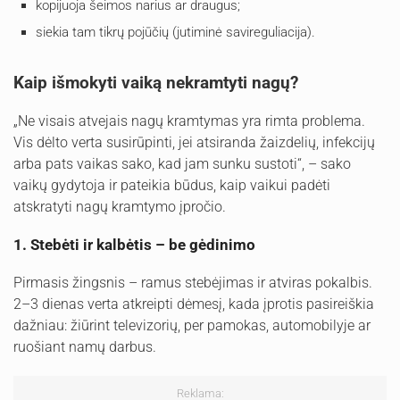
kopijuoja šeimos narius ar draugus;
siekia tam tikrų pojūčių (jutiminė savireguliacija).
Kaip išmokyti vaiką nekramtyti nagų?
„Ne visais atvejais nagų kramtymas yra rimta problema.
Vis dėlto verta susirūpinti, jei atsiranda žaizdelių, infekcijų
arba pats vaikas sako, kad jam sunku sustoti“, – sako
vaikų gydytoja ir pateikia būdus, kaip vaikui padėti
atskratyti nagų kramtymo įpročio.
1. Stebėti ir kalbėtis – be gėdinimo
Pirmasis žingsnis – ramus stebėjimas ir atviras pokalbis.
2–3 dienas verta atkreipti dėmesį, kada įprotis pasireiškia
dažniau: žiūrint televizorių, per pamokas, automobilyje ar
ruošiant namų darbus.
Reklama: