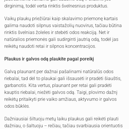
dirginimą, todėl verta rinktis švelnesnius produktus.
Vaikų plaukų priežiūrai kaip skalavimo priemonę kartais
galima naudoti silpnus vaistažolių nuovirus, tačiau būtina
rinktis švelnias žoleles ir stebėti odos reakciją. Net ir
natūralios priemonės gali sudirginti jautrią odą, todėl jas
reikėtų naudoti retai ir silpnos koncentracijos.
Plaukus ir galvos odą plaukite pagal poreikį
Galvą plaunant per dažnai pašalinami natūralūs odos
riebalai, tad dėl to plaukai gali išsausėti ir pradėti šiauštis,
garbanotis. Kita vertus, plaunant per retai gali pradėti
kauptis riebalai, niežėti galvos odą. Taigi, plovimo dažnį
reikėtų pritaikyti prie vaiko amžiaus, aktyvumo ir galvos
odos būklės.
Dažniausiai šiltuoju metų laiku plaukus gali reikėti plauti
dažniau, o šaltuoju – rečiau, tačiau svarbiausia orientuotis