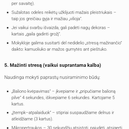
per savaitę).
Sužalotas odeles reikėtų užklijuoti mažais pleistriukais –
taip jos greičiau gyja ir mažiau „vilioja“.
Jei vaikui svarbu išvaizda, gali padėti nagų dekoras –
kartais „gaila gadinti grožį“.
Mokykloje galima susitarti dėl nedidelio „stresą mažinančio“
daikto: kamuoliuko ar mažos gumytės ant pieštuko.
5. Mažinti stresą (vaikui suprantama kalba)
Naudinga mokyti paprastų nusiraminimo būdų:
„Baliono kvėpavimas“ – įkvepiame ir „pripučiame balioną
pilve“ 4 sekundes, iškvepiame 6 sekundes. Kartojame 5
kartus.
„Įtempk–atpalaiduok“ – stipriai suspaudžiame delnus ir
atleidžiame (3 kartus).
Mikropertraukos – 30 sekundžių atsistoti, pajudėti, atsigerti