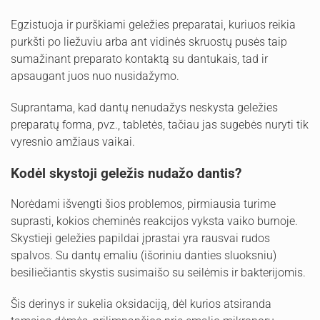
Egzistuoja ir purškiami geležies preparatai, kuriuos reikia
purkšti po liežuviu arba ant vidinės skruostų pusės taip
sumažinant preparato kontaktą su dantukais, tad ir
apsaugant juos nuo nusidažymo.
Suprantama, kad dantų nenudažys neskysta geležies
preparatų forma, pvz., tabletės, tačiau jas sugebės nuryti tik
vyresnio amžiaus vaikai.
Kodėl skystoji geležis nudažo dantis?
Norėdami išvengti šios problemos, pirmiausia turime
suprasti, kokios cheminės reakcijos vyksta vaiko burnoje.
Skystieji geležies papildai įprastai yra rausvai rudos
spalvos. Su dantų emaliu (išoriniu danties sluoksniu)
besiliečiantis skystis susimaišo su seilėmis ir bakterijomis.
Šis derinys ir sukelia oksidaciją, dėl kurios atsiranda