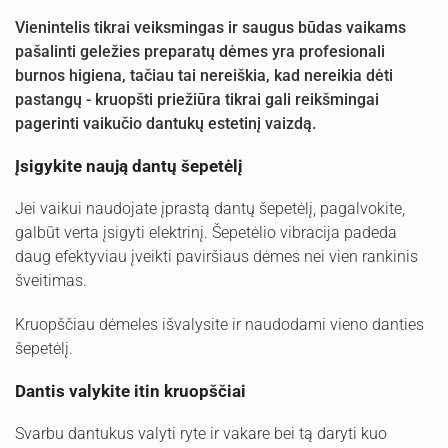
Vienintelis tikrai veiksmingas ir saugus būdas vaikams
pašalinti geležies preparatų dėmes yra profesionali
burnos higiena, tačiau tai nereiškia, kad nereikia dėti
pastangų - kruopšti priežiūra tikrai gali reikšmingai
pagerinti vaikučio dantukų estetinį vaizdą.
Įsigykite naują dantų šepetėlį
Jei vaikui naudojate įprastą dantų šepetėlį, pagalvokite,
galbūt verta įsigyti elektrinį. Šepetėlio vibracija padeda
daug efektyviau įveikti paviršiaus dėmes nei vien rankinis
šveitimas.
Kruopščiau dėmeles išvalysite ir naudodami vieno danties
šepetėlį.
Dantis valykite itin kruopščiai
Svarbu dantukus valyti ryte ir vakare bei tą daryti kuo