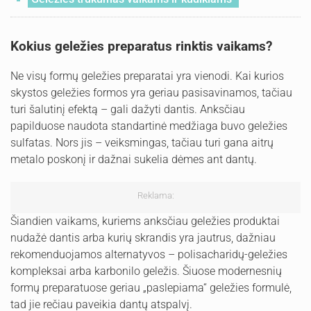
Kokius geležies preparatus rinktis vaikams?
Ne visų formų geležies preparatai yra vienodi. Kai kurios
skystos geležies formos yra geriau pasisavinamos, tačiau
turi šalutinį efektą – gali dažyti dantis. Anksčiau
papilduose naudota standartinė medžiaga buvo geležies
sulfatas. Nors jis – veiksmingas, tačiau turi gana aitrų
metalo poskonį ir dažnai sukelia dėmes ant dantų.
Reklama:
Šiandien vaikams, kuriems anksčiau geležies produktai
nudažė dantis arba kurių skrandis yra jautrus, dažniau
rekomenduojamos alternatyvos – polisacharidų-geležies
kompleksai arba karbonilo geležis. Šiuose modernesnių
formų preparatuose geriau „paslepiama“ geležies formulė,
tad jie rečiau paveikia dantų atspalvį.