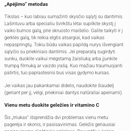
„Apėjimo“ metodas
Tikslas – kuo labiau sumažinti skysčio sąlytį su dantimis.
Lašintuvu arba specialiu švirkštu lėtai supilkite skystį į
vaiko burnos galą, prie skruosto maišelio. Galite taikyti ir į
gerklės galą, tik reikia elgtis atsargiai, kad vaikas
nepaspringtų. Tokiu būdu vaikas papildą nurys išvengiant
sąlyčio su priekiniais dantimis. Jei preparatą sugirdyti
sunku, duokite vaikui mėgstamą žaisliuką arba įjunkite
trumpą filmuką ar vaizdo įrašą. Kuo mažiau traumuojanti
patirtis, tuo paprastesnis bus visas gydymo kursas.
Jei vaikas jau pakankamai didelis, naudokite šiaudelį
(geriant per jį, vėlgi, priekiniai dantys natūraliai apeinami).
Vienu metu duokite geležies ir vitamino C
Šis „triukas“ išsprendžia dvi problemas vienu metu:
pagerėja ir skonis, ir pasisavinimas. Geležis geriausiai