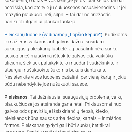
šukuoseną, o kitas – vos kelis „skystus“ plaukelius, tai dar
nereiškia, kad ateityje jų šukuosenos nesusivienodins. Ir jei
mažylio plaukučiai reti, silpni – tai dar ne priežastis
panikuoti: ilgainiui plaukai tankėja.
Pleiskanų luobelė (vadinamoji „Lopšio kepurė“)
.
Kūdikiams
ir mažiems vaikams ant galvos dažnai susidaro
sukietėjusių pleiskanų luobelė. Ją pašalinti nėra sunku,
tiesiog prieš maudymą ištepkite galvos odą vaikišku
aliejumi, šiek tiek palaikykite, o maudant sudrėkinkite ir
atsargiai nušukuokite šukomis bukais dantukais.
Nesistenkite visos luobelės pašalinti per vieną kartą ir jokiu
būdu nebandykite jos nušukuoti sausos.
Pleiskanos.
Tai dažniausiai suaugusiųjų problema, vaikų
plaukučiuose jos atsiranda gana retai. Priklausomai nuo
galvos odos paviršiuje išsiskiriančių riebalų kiekio,
pleiskanos būna sausos arba riebios, kartais – ir mišrios
formos. Pleiskanas gydyti gali būti sunku, bet tikrai