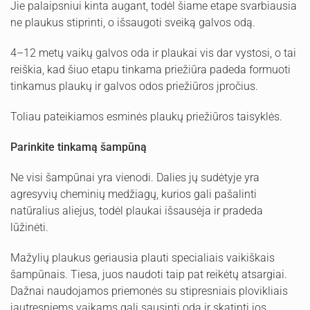
Jie palaipsniui kinta augant, todėl šiame etape svarbiausia
ne plaukus stiprinti, o išsaugoti sveiką galvos odą.
4–12 metų vaikų galvos oda ir plaukai vis dar vystosi, o tai
reiškia, kad šiuo etapu tinkama priežiūra padeda formuoti
tinkamus plaukų ir galvos odos priežiūros įpročius.
Toliau pateikiamos esminės plaukų priežiūros taisyklės.
Parinkite tinkamą šampūną
Ne visi šampūnai yra vienodi. Dalies jų sudėtyje yra
agresyvių cheminių medžiagų, kurios gali pašalinti
natūralius aliejus, todėl plaukai išsausėja ir pradeda
lūžinėti.
Mažylių plaukus geriausia plauti specialiais vaikiškais
šampūnais. Tiesa, juos naudoti taip pat reikėtų atsargiai.
Dažnai naudojamos priemonės su stipresniais plovikliais
jautresniems vaikams gali sausinti odą ir skatinti jos