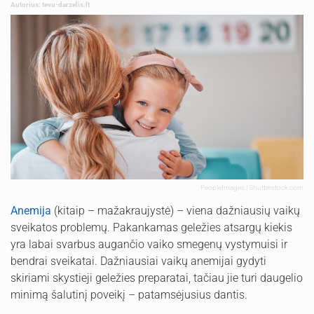
Autorius: tevu-darzelis.lt
PeopleImages | Shutterstock.com
Anemija
(kitaip – mažakraujystė) – viena dažniausių vaikų
sveikatos problemų. Pakankamas geležies atsargų kiekis
yra labai svarbus augančio vaiko smegenų vystymuisi ir
bendrai sveikatai. Dažniausiai vaikų anemijai gydyti
skiriami skystieji geležies preparatai, tačiau jie turi daugelio
minimą šalutinį poveikį – patamsėjusius dantis.