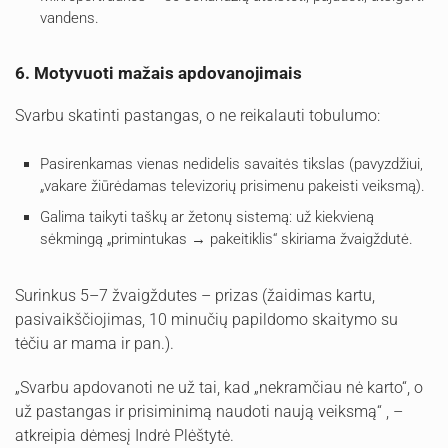
vandens.
6. Motyvuoti mažais apdovanojimais
Svarbu skatinti pastangas, o ne reikalauti tobulumo:
Pasirenkamas vienas nedidelis savaitės tikslas (pavyzdžiui,
„vakare žiūrėdamas televizorių prisimenu pakeisti veiksmą).
Galima taikyti taškų ar žetonų sistemą: už kiekvieną
sėkmingą „primintukas → pakeitiklis“ skiriama žvaigždutė.
Surinkus 5–7 žvaigždutes – prizas (žaidimas kartu,
pasivaikščiojimas, 10 minučių papildomo skaitymo su
tėčiu ar mama ir pan.).
„Svarbu apdovanoti ne už tai, kad „nekramčiau nė karto“, o
už pastangas ir prisiminimą naudoti naują veiksmą“ , –
atkreipia dėmesį Indrė Plėštytė.