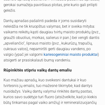
gerokai sumažėja paviršiaus plotas, prie kurio gali prilipti
geležis.
Dantų apnašas pašalinti padeda ir joms susidaryti
neleidžia ne tik kruopštus valymas, bet ir sveika mityba:
vaikams reikėtų kąsti daugiau tvirtų maisto produktų (pvz.,
graužti obuolius, morkas, salierus ir pan.) bei vengti dantis
„apveliančio“, lipnaus maisto (pvz., kukurūzų, trapučių,
cukraus vatos), nepamiršti gerti daugiau vandens, po
valgio (ypač jei valgomi
kariesogeniniai maisto produktai
)
atsigerti ar prasiskalauti burną vandeniu.
Rūpinkitės stipriu vaikų dantų emaliu
Kuo mažiau apnašų, kuo sveikesni dantukai ir kuo
tvirtesnis jų emalis, tuo mažesnė tikimybė, kad dantys
nusidažys. Vaikų dantų valymui rinkitės dantų pastas,
kurios savo sudėtyje turi fluoro (atsižvelkite, kad jo kiekis
būtų tinkamas pagal vaiko amžių) ir remineralizuojančių