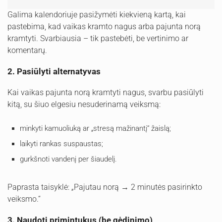
Galima kalendoriuje pasižymėti kiekvieną kartą, kai
pastebima, kad vaikas kramto nagus arba pajunta norą
kramtyti. Svarbiausia – tik pastebėti, be vertinimo ar
komentarų.
2. Pasiūlyti alternatyvas
Kai vaikas pajunta norą kramtyti nagus, svarbu pasiūlyti
kitą, su šiuo elgesiu nesuderinamą veiksmą:
minkyti kamuoliuką ar „stresą mažinantį“ žaislą;
laikyti rankas suspaustas;
gurkšnoti vandenį per šiaudelį.
Paprasta taisyklė: „Pajutau norą → 2 minutės pasirinkto
veiksmo.“
3. Naudoti primintukus (be gėdinimo)