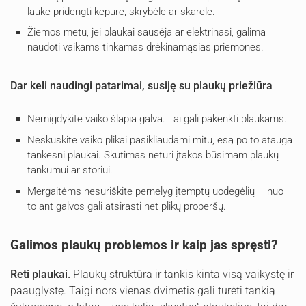
lauke pridengti kepure, skrybėle ar skarele.
Žiemos metu, jei plaukai sausėja ar elektrinasi, galima
naudoti vaikams tinkamas drėkinamąsias priemones.
Dar keli naudingi patarimai, susiję su plaukų priežiūra
Nemigdykite vaiko šlapia galva. Tai gali pakenkti plaukams.
Neskuskite vaiko plikai pasikliaudami mitu, esą po to atauga
tankesni plaukai. Skutimas neturi įtakos būsimam plaukų
tankumui ar storiui.
Mergaitėms nesuriškite pernelyg įtemptų uodegėlių – nuo
to ant galvos gali atsirasti net plikų properšų.
Galimos plaukų problemos ir kaip jas spręsti?
Reti plaukai.
Plaukų struktūra ir tankis kinta visą vaikystę ir
paauglystę. Taigi nors vienas dvimetis gali turėti tankią