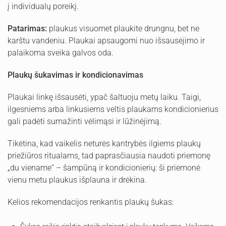
į individualų poreikį.
Patarimas:
plaukus visuomet plaukite drungnu, bet ne
karštu vandeniu. Plaukai apsaugomi nuo išsausėjimo ir
palaikoma sveika galvos oda.
Plaukų šukavimas ir kondicionavimas
Plaukai linkę išsausėti, ypač šaltuoju metų laiku. Taigi,
ilgesniems arba linkusiems veltis plaukams kondicionierius
gali padėti sumažinti vėlimąsi ir lūžinėjimą.
Tikėtina, kad vaikelis neturės kantrybės ilgiems plaukų
priežiūros ritualams, tad paprasčiausia naudoti priemonę
„du viename“ – šampūną ir kondicionierių: ši priemonė
vienu metu plaukus išplauna ir drėkina.
Kelios rekomendacijos renkantis plaukų šukas: