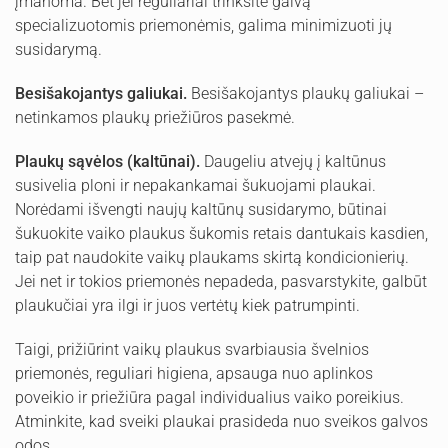
įmanoma. Bet jei reguliariai trinksite galvą
specializuotomis priemonėmis, galima minimizuoti jų
susidarymą.
Besišakojantys galiukai.
Besišakojantys plaukų galiukai –
netinkamos plaukų priežiūros pasekmė.
Plaukų sąvėlos (kaltūnai).
Daugeliu atvejų į kaltūnus
susivelia ploni ir nepakankamai šukuojami plaukai.
Norėdami išvengti naujų kaltūnų susidarymo, būtinai
šukuokite vaiko plaukus šukomis retais dantukais kasdien,
taip pat naudokite vaikų plaukams skirtą kondicionierių.
Jei net ir tokios priemonės nepadeda, pasvarstykite, galbūt
plaukučiai yra ilgi ir juos vertėtų kiek patrumpinti.
Taigi, prižiūrint vaikų plaukus svarbiausia švelnios
priemonės, reguliari higiena, apsauga nuo aplinkos
poveikio ir priežiūra pagal individualius vaiko poreikius.
Atminkite, kad sveiki plaukai prasideda nuo sveikos galvos
odos.