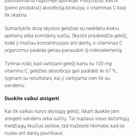
pasisavinama rūgštinėje aplinkoje. Pavyzdžiui, kalcis
(pieno produktai) absorbciją blokuoja, o vitaminas C kaip
tik skatina.
Sumaišykite dozę skystos geležies su nedideliu kiekiu
apelsinų arba pomidorų sulčių. Skystis praskiedžia geležį,
todėl ji mažiau koncentruojasi ant dantų, o vitaminas C
organizmui padeda geriau panaudoti šį mikroelementą.
Tyrimai rodo, kad vartojant geležį kartu su 100 mg
vitamino C, geležies absorbcija gali padidėti iki 67 %,
lyginant su rezultatais, kai ji vartojama vien tik su
vandeniu.
Duokite vaikui atsigerti
Kai tik vaikas nurys skystąją geležį, iškart duokite jam
atsigerti vandens arba sulčių. Tai nuplaus visus dažomųjų
medžiagų likučius seilėse, tad mažesnė tikimybė, kad jie
nusės ant dantų paviršiaus.