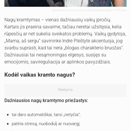
Asmeninio archyvo nuotr. ir liudmilachernetska | 123rf.com
Nagų kramtymas – vienas dažniausių vaikų įpročių.
Kartais jis praeina savaime, tačiau neretai užsitęsia, kelia
rūpesčių ar net sukelia sveikatos problemų. Vaikų gydytoja,
„Mama, aš sergu“ savininkė Indrė Plėštytė akcentuoja, jog
svarbu suprasti, kad tai nėra „blogas charakterio bruožas“.
Dažniausiai tai nesąmoningas elgesys, susijęs su
emocijomis, savireguliacija ar aplinkos pavyzdžiais.
Kodėl vaikas kramto nagus?
Reklama:
Dažniausios nagų kramtymo priežastys:
tai daro automatiškai, tarsi „netyčia“;
patiria stresą, nuobodulį ar nuovargį;