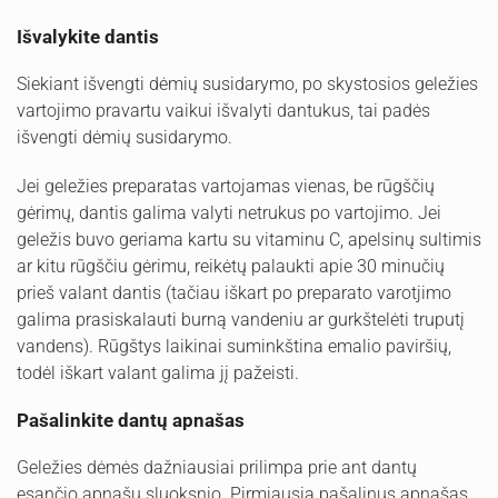
Išvalykite dantis
Siekiant išvengti dėmių susidarymo, po skystosios geležies
vartojimo pravartu vaikui išvalyti dantukus, tai padės
išvengti dėmių susidarymo.
Jei geležies preparatas vartojamas vienas, be rūgščių
gėrimų, dantis galima valyti netrukus po vartojimo. Jei
geležis buvo geriama kartu su vitaminu C, apelsinų sultimis
ar kitu rūgščiu gėrimu, reikėtų palaukti apie 30 minučių
prieš valant dantis (tačiau iškart po preparato varotjimo
galima prasiskalauti burną vandeniu ar gurkštelėti truputį
vandens). Rūgštys laikinai suminkština emalio paviršių,
todėl iškart valant galima jį pažeisti.
Pašalinkite dantų apnašas
Geležies dėmės dažniausiai prilimpa prie ant dantų
esančio apnašų sluoksnio. Pirmiausia pašalinus apnašas,