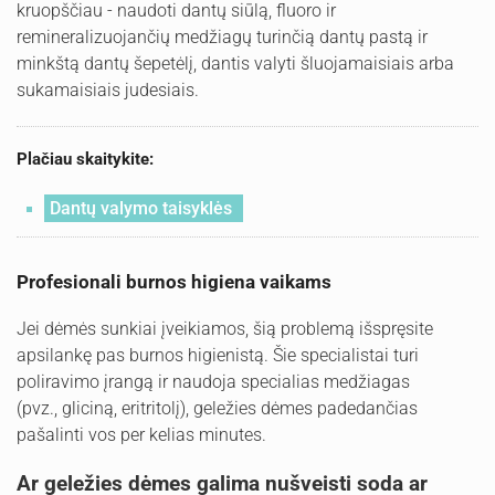
kruopščiau - naudoti dantų siūlą, fluoro ir
remineralizuojančių medžiagų turinčią dantų pastą ir
minkštą dantų šepetėlį, dantis valyti šluojamaisiais arba
sukamaisiais judesiais.
Plačiau skaitykite:
Dantų valymo taisyklės
Profesionali burnos higiena vaikams
Jei dėmės sunkiai įveikiamos, šią problemą išspręsite
apsilankę pas burnos higienistą. Šie specialistai turi
poliravimo įrangą ir naudoja specialias medžiagas
(pvz., gliciną, eritritolį), geležies dėmes padedančias
pašalinti vos per kelias minutes.
Ar geležies dėmes galima nušveisti soda ar