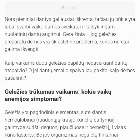
Reklama:
Nors pieniniai dantys galiausiai iškrenta, tačiau jų būklė yra
labai svarbi vaiko burnos sveikatai ir taisyklingam
nuolatinių dantų augimui. Gera žinia – jog geležies
preparatų dėmės yra tik estetinė problema, kurios neretai
galima išvengti.
Kaip vaikams duoti geležies papildų nepaveikiant dantų
atspalvio? O jei dantų emalio spalva jau pakito, kaip dėmes
pašalinti?
Geležies trūkumas vaikams: kokie vaikų
anemijos simptomai?
Geležis yra pagrindinis elementas, suteikiantis
hemoglobinui (raudonųjų kraujo kūnelių baltymui)
galimybę surišti deguonį plaučiuose ir pernešti jį į visas
kūno ląsteles. Be jos organizmas negalėtų tinkamai