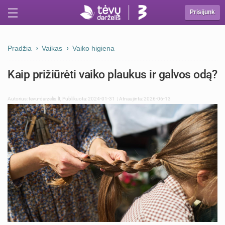
Prisijunk
Pradžia
Vaikas
Vaiko higiena
Kaip prižiūrėti vaiko plaukus ir galvos odą?
Autorius:
tevu-darzelis.lt
,
Publikuota: 2024-01-31
| Atnaujinta: 2026-06-13