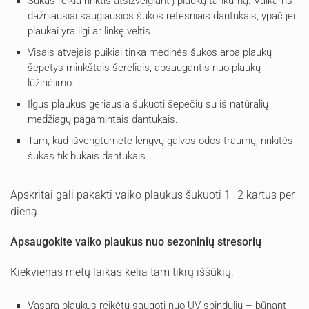
Šukas reikia rinktis atsižvelgiant į plaukų tankumą. Vaikams
dažniausiai saugiausios šukos retesniais dantukais, ypač jei
plaukai yra ilgi ar linkę veltis.
Visais atvejais puikiai tinka medinės šukos arba plaukų
šepetys minkštais šereliais, apsaugantis nuo plaukų
lūžinėjimo.
Ilgus plaukus geriausia šukuoti šepečiu su iš natūralių
medžiagų pagamintais dantukais.
Tam, kad išvengtumėte lengvų galvos odos traumų, rinkitės
šukas tik bukais dantukais.
Apskritai gali pakakti vaiko plaukus šukuoti 1–2 kartus per
dieną.
Apsaugokite vaiko plaukus nuo sezoninių stresorių
Kiekvienas metų laikas kelia tam tikrų iššūkių.
Vasarą plaukus reikėtų saugoti nuo UV spindulių – būnant