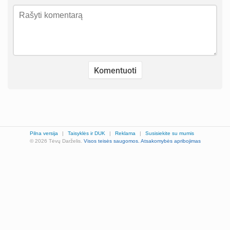
Pilna versija
|
Taisyklės ir DUK
|
Reklama
|
Susisiekite su mumis
© 2026 Tėvų Darželis.
Visos teisės saugomos.
Atsakomybės apribojimas