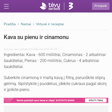
Prisijunk
Pradžia
Namai
Virtuvė ir receptai
Kava su pienu ir cinamonu
Autorius:
tevu-darzelis.lt
,
Publikuota: 0000-00-00
Ingredientai: Kava - 600 mililitrai, Cinamonas - 2 arbatiniai
šaukšteliai, Pienas - 200 mililitrai, Cukrus - 4 arbatiniai
šaukšteliai.
Suberkite cinamoną ir maltą kavą į filtrą, paruoškite stiprų
gėrimą. Išpilstykite į puodelius, įdėkite cukraus pagal skonį
ir įpilkite pieno.