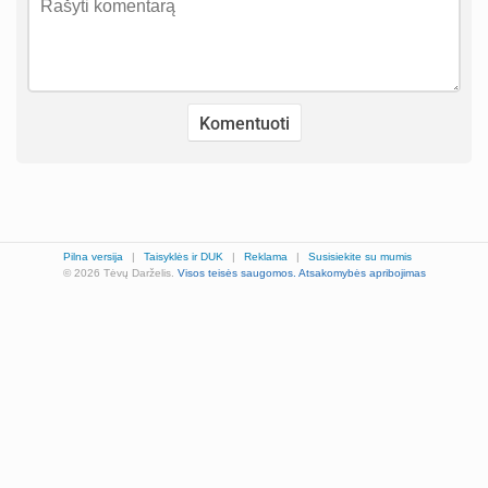
Pilna versija
|
Taisyklės ir DUK
|
Reklama
|
Susisiekite su mumis
© 2026 Tėvų Darželis.
Visos teisės saugomos.
Atsakomybės apribojimas