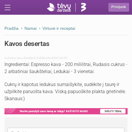
Prisijunk
Pradžia
Namai
Virtuvė ir receptai
Kavos desertas
Autorius:
tevu-darzelis.lt
,
Publikuota: 0000-00-00
Ingredientai: Espresso kava - 200 mililitrai, Rudasis cukrus -
2 arbatiniai šaukšteliai, Ledukai - 3 vienetai.
Cukrų ir kapotus ledukus sumaišykite, sudėkite į taurę ir
užpilkite paruošta kava. Viską papuoškite plakta grietinėle.
Skanaus:)