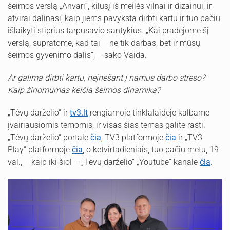
šeimos verslą „Anvari“, kilusį iš meilės vilnai ir dizainui, ir
atvirai dalinasi, kaip jiems pavyksta dirbti kartu ir tuo pačiu
išlaikyti stiprius tarpusavio santykius. „Kai pradėjome šį
verslą, supratome, kad tai – ne tik darbas, bet ir mūsų
šeimos gyvenimo dalis“, – sako Vaida.
Ar galima dirbti kartu, neįnešant į namus darbo streso?
Kaip žinomumas keičia šeimos dinamiką?
„Tėvų darželio“ ir
tv3.lt
rengiamoje tinklalaidėje kalbame
įvairiausiomis temomis, ir visas šias temas galite rasti:
„Tėvų darželio“ portale
čia
, TV3 platformoje
čia
ir „TV3
Play“ platformoje
čia
, o ketvirtadieniais, tuo pačiu metu, 19
val., – kaip iki šiol – „Tėvų darželio“ „Youtube“ kanale
čia
.