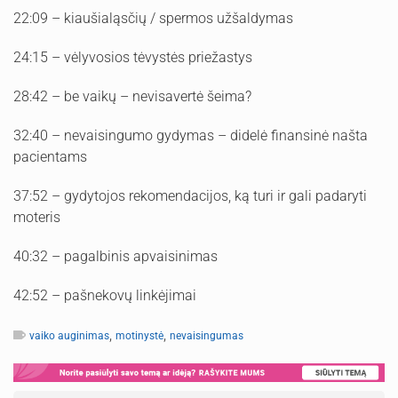
22:09 – kiaušialąsčių / spermos užšaldymas
24:15 – vėlyvosios tėvystės priežastys
28:42 – be vaikų – nevisavertė šeima?
32:40 – nevaisingumo gydymas – didelė finansinė našta
pacientams
37:52 – gydytojos rekomendacijos, ką turi ir gali padaryti
moteris
40:32 – pagalbinis apvaisinimas
42:52 – pašnekovų linkėjimai
,
,
vaiko auginimas
motinystė
nevaisingumas