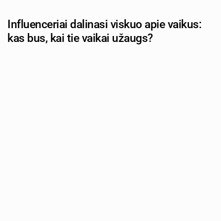
Influenceriai dalinasi viskuo apie vaikus:
kas bus, kai tie vaikai užaugs?
Autorius: tevu-darzelis.lt
Šiandien populiarūs influenceriai uždirba tūkstančius iš savo vaikų
Tūkstančiai tėvų kasdien dalinasi savo vaikų gyvenimo
akimirkomis internete – pirmieji žingsniai, šventės, net ir