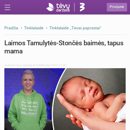
Prisijunk
Pradžia
Tinklalaidė
Tinklalaidė „Tėvai paprastai“
Laimos Tamulytės-Stončės baimės, tapus
mama
Autorius:
tevu-darzelis.lt
,
Publikuota: 2022-12-02