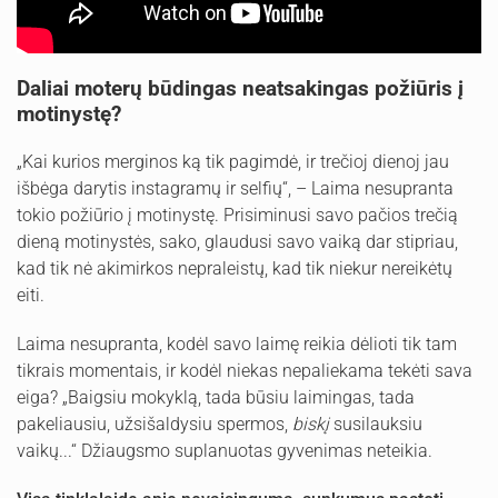
Daliai moterų būdingas neatsakingas požiūris į
motinystę?
„Kai kurios merginos ką tik pagimdė, ir trečioj dienoj jau
išbėga darytis instagramų ir selfių“, – Laima nesupranta
tokio požiūrio į motinystę. Prisiminusi savo pačios trečią
dieną motinystės, sako, glaudusi savo vaiką dar stipriau,
kad tik nė akimirkos nepraleistų, kad tik niekur nereikėtų
eiti.
Laima nesupranta, kodėl savo laimę reikia dėlioti tik tam
tikrais momentais, ir kodėl niekas nepaliekama tekėti sava
eiga? „Baigsiu mokyklą, tada būsiu laimingas, tada
pakeliausiu, užsišaldysiu spermos,
biskį
susilauksiu
vaikų...“ Džiaugsmo suplanuotas gyvenimas neteikia.