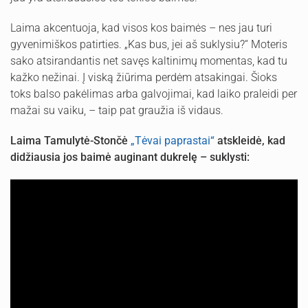
Laima akcentuoja, kad visos kos baimės – nes jau turi
gyvenimiškos patirties. „Kas bus, jei aš suklysiu?“ Moteris
sako atsirandantis net savęs kaltinimų momentas, kad tu
kažko nežinai. Į viską žiūrima perdėm atsakingai. Šioks
toks balso pakėlimas arba galvojimai, kad laiko praleidi per
mažai su vaiku, – taip pat graužia iš vidaus.
Laima Tamulytė-Stončė
„Tėvai paprastai“
atskleidė, kad
didžiausia jos baimė auginant dukrelę – suklysti: