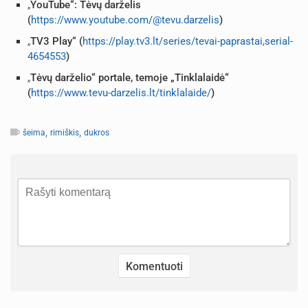
„
YouTube“: Tėvų darželis
(
https://www.youtube.com/@tevu.darzelis
)
„
TV3 Play“
(
https://play.tv3.lt/series/tevai-paprastai,serial-
4654553
)
„
Tėvų darželio“ portale,
temoje „Tinklalaidė“
(
https://www.tevu-darzelis.lt/tinklalaide/
)
,
,
šeima
rimiškis
dukros