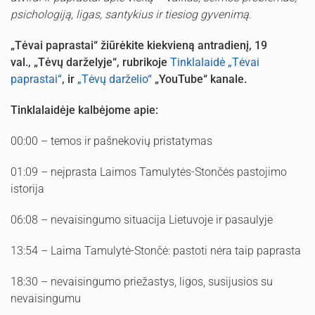
psichologiją, ligas, santykius ir tiesiog gyvenimą.
„Tėvai paprastai“ žiūrėkite kiekvieną antradienį, 19
val., „Tėvų darželyje“, rubrikoje
Tinklalaidė „Tėvai
paprastai“
, ir
„Tėvų darželio“
„YouTube“ kanale.
Tinklalaidėje kalbėjome apie:
00:00 – temos ir pašnekovių pristatymas
01:09 – neįprasta Laimos Tamulytės-Stončės pastojimo
istorija
06:08 – nevaisingumo situacija Lietuvoje ir pasaulyje
13:54 – Laima Tamulytė-Stončė: pastoti nėra taip paprasta
18:30 – nevaisingumo priežastys, ligos, susijusios su
nevaisingumu