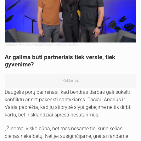
Simonas Urbonas, Vaida Rimiškienė, Andrius Rimiškis
Ar galima būti partneriais tiek versle, tiek
gyvenime?
Reklama:
Daugelis porų baiminasi, kad bendras darbas gali sukelti
konfliktų ar net pakenkti santykiams. Tačiau Andrius ir
Vaida pabrėžia, kad jų stiprybė slypi gebėjime ne tik dirbti
kartu, bet ir sklandžiai spręsti nesutarimus.
„Žinoma, visko būna, bet mes nesame tie, kurie kelias
dienas nekalbėtų. Net jei susiginčijame, greitai randame