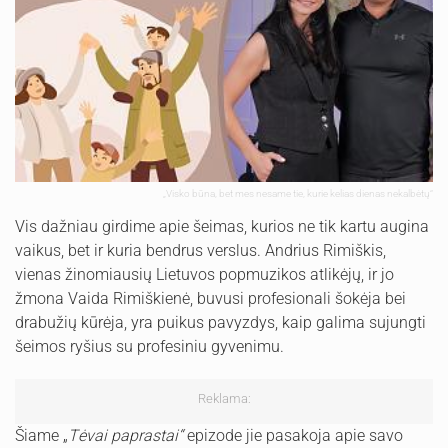
„Visko būna, bet mes nesame tie, kurie kelias dienas nekalbėtų“
Vis dažniau girdime apie šeimas, kurios ne tik kartu augina
vaikus, bet ir kuria bendrus verslus. Andrius Rimiškis,
vienas žinomiausių Lietuvos popmuzikos atlikėjų, ir jo
žmona Vaida Rimiškienė, buvusi profesionali šokėja bei
drabužių kūrėja, yra puikus pavyzdys, kaip galima sujungti
šeimos ryšius su profesiniu gyvenimu.
Reklama:
Šiame „
Tėvai paprastai“
epizode jie pasakoja apie savo