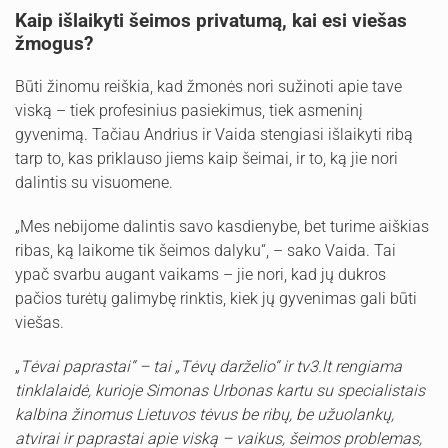
Kaip išlaikyti šeimos privatumą, kai esi viešas
žmogus?
Būti žinomu reiškia, kad žmonės nori sužinoti apie tave
viską – tiek profesinius pasiekimus, tiek asmeninį
gyvenimą. Tačiau Andrius ir Vaida stengiasi išlaikyti ribą
tarp to, kas priklauso jiems kaip šeimai, ir to, ką jie nori
dalintis su visuomene.
„Mes nebijome dalintis savo kasdienybe, bet turime aiškias
ribas, ką laikome tik šeimos dalyku“, – sako Vaida. Tai
ypač svarbu augant vaikams – jie nori, kad jų dukros
pačios turėtų galimybę rinktis, kiek jų gyvenimas gali būti
viešas.
„
Tėvai paprastai“ – tai „Tėvų darželio“ ir tv3.lt rengiama
tinklalaidė, kurioje Simonas Urbonas kartu su specialistais
kalbina žinomus Lietuvos tėvus be ribų, be užuolankų,
atvirai ir paprastai apie viską – vaikus, šeimos problemas,