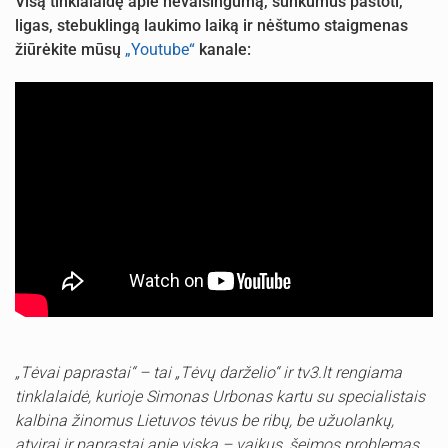
Visą tinklalaidę apie nevaisingumą, sunkumus pastoti,
ligas, stebuklingą laukimo laiką ir nėštumo staigmenas
žiūrėkite mūsų
„Youtube“
kanale:
„Tėvai paprastai“ – tai „Tėvų darželio“ ir tv3.lt rengiama
tinklalaidė, kurioje Simonas Urbonas kartu su specialistais
kalbina žinomus Lietuvos tėvus be ribų, be užuolankų,
atvirai ir paprastai apie viską – vaikus, šeimos problemas,