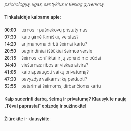
psichologiją, ligas, santykius ir tiesiog gyvenimą.
Tinkalaidėje kalbame apie:
00:00
– temos ir pašnekovų pristatymas
07:30
– kaip gimė Rimiškių verslas?
14:20
– ar įmanoma dirbti šeimai kartu?
20:50
– pagrindiniai iššūkiai šeimos versle
28:15
– šeimos konfliktai ir jų sprendimo būdai
34:40
– viešumas: ribos ar viskas atvira?
41:05
– kaip apsaugoti vaikų privatumą?
47:30
– pavyzdys vaikams: ką perduoti?
53:55
– patarimai šeimoms, dirbančioms kartu
Kaip suderinti darbą, šeimą ir privatumą? Klausykite naują
„Tėvai paprastai“ epizodą ir sužinokite!
Žiūrėkite ir klausykite: