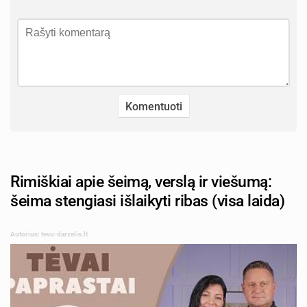
Rimiškiai apie šeimą, verslą ir viešumą:
šeima stengiasi išlaikyti ribas (visa laida)
Autorius: tevu-darzelis.lt