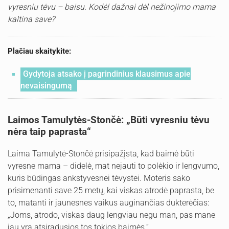
vyresniu tėvu – baisu. Kodėl dažnai dėl nežinojimo mama
kaltina save?
Plačiau skaitykite:
Gydytoja atsako į pagrindinius klausimus apie
nevaisingumą
Laimos Tamulytės-Stončė: „Būti vyresniu tėvu
nėra taip paprasta“
Laima Tamulytė-Stončė prisipažįsta, kad baimė būti
vyresne mama – didelė, mat nejauti to polėkio ir lengvumo,
kuris būdingas ankstyvesnei tėvystei. Moteris sako
prisimenanti save 25 metų, kai viskas atrodė paprasta, be
to, matanti ir jaunesnes vaikus auginančias dukterėčias:
„Joms, atrodo, viskas daug lengviau negu man, pas mane
jau yra atsiradusios tos tokios baimės.“