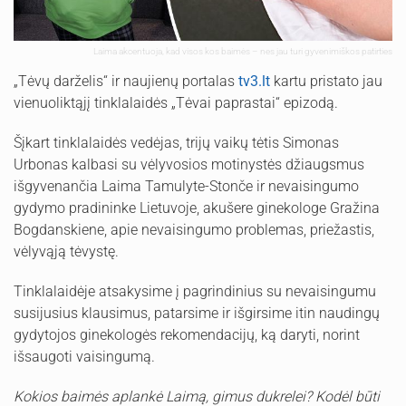
Laima akcentuoja, kad visos kos baimės – nes jau turi gyvenimiškos patirties
„Tėvų darželis“ ir naujienų portalas
tv3.lt
kartu pristato jau
vienuoliktąjį tinklalaidės „Tėvai paprastai“ epizodą.
Šįkart tinklalaidės vedėjas, trijų vaikų tėtis Simonas
Urbonas kalbasi su vėlyvosios motinystės džiaugsmus
išgyvenančia Laima Tamulyte-Stonče ir nevaisingumo
gydymo pradininke Lietuvoje, akušere ginekologe Gražina
Bogdanskiene, apie nevaisingumo problemas, priežastis,
vėlyvąją tėvystę.
Tinklalaidėje atsakysime į pagrindinius su nevaisingumu
susijusius klausimus, patarsime ir išgirsime itin naudingų
gydytojos ginekologės rekomendacijų, ką daryti, norint
išsaugoti vaisingumą.
Kokios baimės aplankė Laimą, gimus dukrelei? Kodėl būti