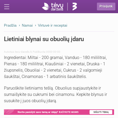
Prisijunk
Pradžia
Namai
Virtuvė ir receptai
Lietiniai blynai su obuolių įdaru
Autorius:
tevu-darzelis.lt
,
Publikuota: 0000-00-00
Ingredientai: Miltai - 200 gramai, Vanduo - 180 mililitrai,
Pienas - 180 mililitrai, Kiaušiniai - 2 vienetai, Druska - 1
žiupsnelis, Obuoliai - 2 vienetai, Cukrus - 2 valgomieji
šaukštai, Cinamonas - 1 arbatinis šaukštelis.
Paruoškite lietiniams tešlą. Obuolius supjaustykite ir
sumaišykite su cukrumi bei cinamonu. Kepkite blynus ir
susukite į juos obuolių įdarą.