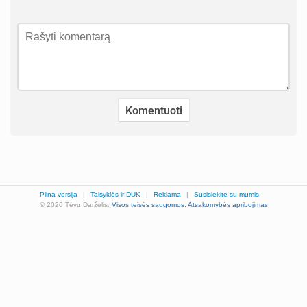
Pilna versija
|
Taisyklės ir DUK
|
Reklama
|
Susisiekite su mumis
© 2026 Tėvų Darželis.
Visos teisės saugomos.
Atsakomybės apribojimas