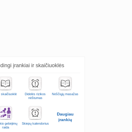
ingi įrankiai ir skaičiuoklės
 skaičiuoklė
Didelės rizikos
Nėščiųjų masažas
nėštumas
Daugiau
įrankių
kio gebėjimų
Skiepų kalendorius
raida