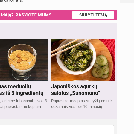
makaronais.
tas meduolių
Japoniškos agurkų
as iš 3 ingredientų
salotos „Sunomono“
, grietinė ir bananai – vos 3
Paprastas receptas su ryžių actu ir
ntai paprastam nekeptam
sezamais vos per 10 minučių.