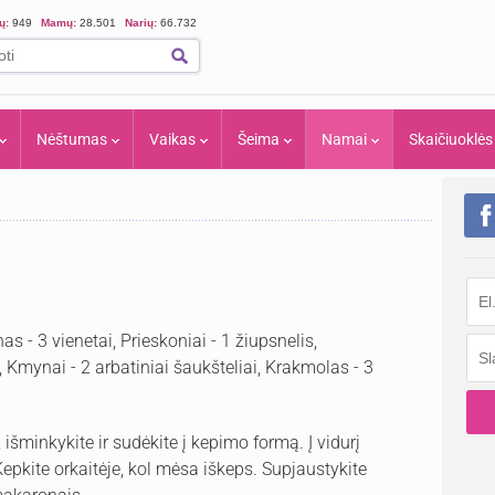
ių:
949
Mamų:
28.501
Narių:
66.732
Nėštumas
Vaikas
Šeima
Namai
Skaičiuoklės
s - 3 vienetai, Prieskoniai - 1 žiupsnelis,
ai, Kmynai - 2 arbatiniai šaukšteliai, Krakmolas - 3
šminkykite ir sudėkite į kepimo formą. Į vidurį
 Kepkite orkaitėje, kol mėsa iškeps. Supjaustykite