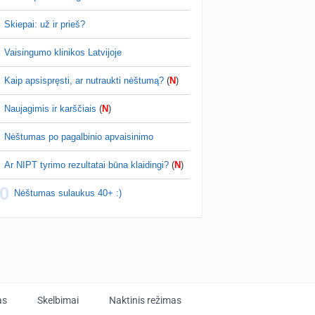
Skiepai: už ir prieš?
Vaisingumo klinikos Latvijoje
Kaip apsispręsti, ar nutraukti nėštumą?
(
N
)
Naujagimis ir karščiais
(
N
)
Nėštumas po pagalbinio apvaisinimo
Ar NIPT tyrimo rezultatai būna klaidingi?
(
N
)
0
Nėštumas sulaukus 40+ :)
as
Skelbimai
Naktinis režimas