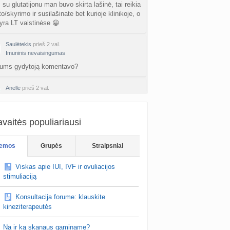
su glutatijonu man buvo skirta lašinė, tai reikia
o/skyrimo ir susilašinate bet kurioje klinikoje, o
ra LT vaistinėse 😀
Saulėtekis
prieš 2 val.
Imuninis nevaisingumas
 jums gydytoją komentavo?
Anelle
prieš 2 val.
Imuninis nevaisingumas
keletas ANA truputi teigiami
vaitės populiariausi
Sunlady
prieš 3 val.
Planuojančios 2027 m. mažylius 💛
emos
Grupės
Straipsniai
au proto industrija, kur kaip tik buvo tema apie
iklotus ir ju kokybe. Tai tikrai padare gera
Viskas apie IUI, IVF ir ovuliacijos
. Nusipirkau ir dienininius ir m…
stimuliaciją
Konsultacija forume: klauskite
kineziterapeutės
Na ir ką skanaus gaminame?