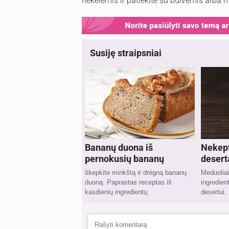
riekelėmis ir patiekite su bulvėmis arba 
Susiję straipsniai
Bananų duona iš
Nekep
pernokusių bananų
desert
škepkite minkštą ir drėgną bananų
Meduoliai
duoną. Paprastas receptas iš
ingredie
kasdienių ingredientų.
desertui.