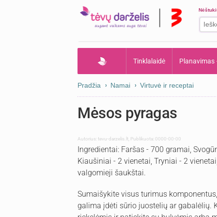
Nėštuk
Tinklalaidė
Planavimas
Pradžia
Namai
Virtuvė ir receptai
Mėsos pyragas
Autorius:
tevu-darzelis.lt
,
Publikuota: 0000-00-00
Ingredientai: Faršas - 700 gramai, Svogūna
Kiaušiniai - 2 vienetai, Tryniai - 2 vienet
valgomieji šaukštai.
Sumaišykite visus turimus komponentus, i
galima įdėti sūrio juostelių ar gabalėlių.