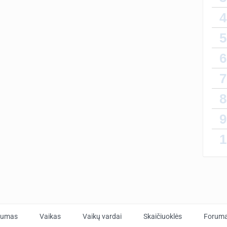
4
5
6
7
8
9
1
tumas
Vaikas
Vaikų vardai
Skaičiuoklės
Forum