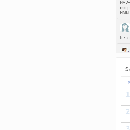
NAD+ 
recept
NMN y
Ir ka
Yra, 
Sa
T
Ziurej
siuos 
1
ispudi
2
3