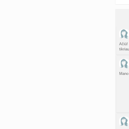
Ačiū!
tikria
Mano 