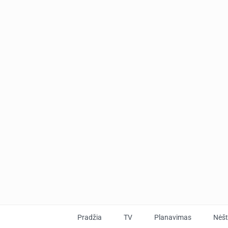
Pradžia
TV
Planavimas
Nėš