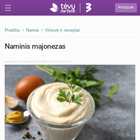
Prisijunk
Pradžia
Namai
Virtuvė ir receptai
Naminis majonezas
Autorius:
tevu-darzelis.lt
,
Publikuota: 2025-04-01