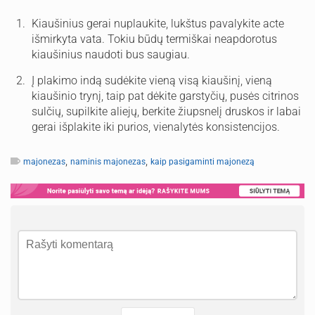
Kiaušinius gerai nuplaukite, lukštus pavalykite acte
išmirkyta vata. Tokiu būdų termiškai neapdorotus
kiaušinius naudoti bus saugiau.
Į plakimo indą sudėkite vieną visą kiaušinį, vieną
kiaušinio trynį, taip pat dėkite garstyčių, pusės citrinos
sulčių, supilkite aliejų, berkite žiupsnelį druskos ir labai
gerai išplakite iki purios, vienalytės konsistencijos.
,
,
majonezas
naminis majonezas
kaip pasigaminti majonezą