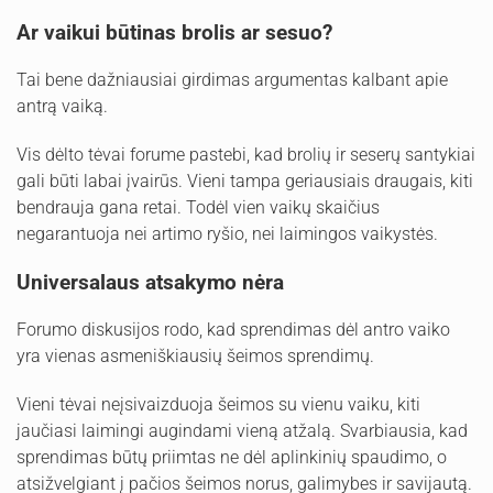
Ar vaikui būtinas brolis ar sesuo?
Tai bene dažniausiai girdimas argumentas kalbant apie
antrą vaiką.
Vis dėlto tėvai forume pastebi, kad brolių ir seserų santykiai
gali būti labai įvairūs. Vieni tampa geriausiais draugais, kiti
bendrauja gana retai. Todėl vien vaikų skaičius
negarantuoja nei artimo ryšio, nei laimingos vaikystės.
Universalaus atsakymo nėra
Forumo diskusijos rodo, kad sprendimas dėl antro vaiko
yra vienas asmeniškiausių šeimos sprendimų.
Vieni tėvai neįsivaizduoja šeimos su vienu vaiku, kiti
jaučiasi laimingi augindami vieną atžalą. Svarbiausia, kad
sprendimas būtų priimtas ne dėl aplinkinių spaudimo, o
atsižvelgiant į pačios šeimos norus, galimybes ir savijautą.