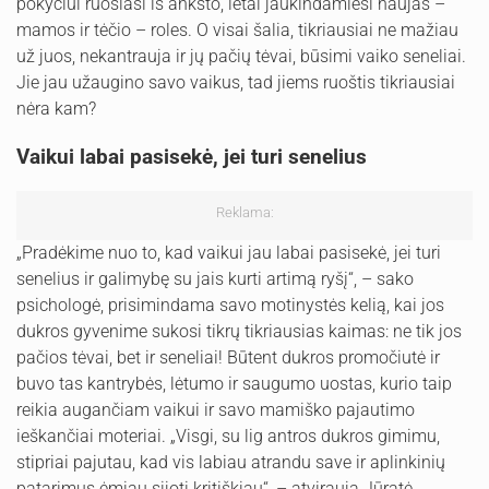
pokyčiui ruošiasi iš anksto, lėtai jaukindamiesi naujas –
mamos ir tėčio – roles. O visai šalia, tikriausiai ne mažiau
už juos, nekantrauja ir jų pačių tėvai, būsimi vaiko seneliai.
Jie jau užaugino savo vaikus, tad jiems ruoštis tikriausiai
nėra kam?
Vaikui labai pasisekė, jei turi senelius
Reklama:
„Pradėkime nuo to, kad vaikui jau labai pasisekė, jei turi
senelius ir galimybę su jais kurti artimą ryšį“, – sako
psichologė, prisimindama savo motinystės kelią, kai jos
dukros gyvenime sukosi tikrų tikriausias kaimas: ne tik jos
pačios tėvai, bet ir seneliai! Būtent dukros promočiutė ir
buvo tas kantrybės, lėtumo ir saugumo uostas, kurio taip
reikia augančiam vaikui ir savo mamiško pajautimo
ieškančiai moteriai. „Visgi, su lig antros dukros gimimu,
stipriai pajutau, kad vis labiau atrandu save ir aplinkinių
patarimus ėmiau sijoti kritiškiau“, – atvirauja Jūratė.