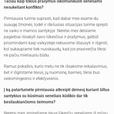
Tačiau kaip tokius prašymus iškomunikuoti seneliams
nesukeliant konflikto?
Pirmiausia turime suprasti, kad dabar mes esame du
suaugę žmonės, todėl ir iškilusias situacijas turime spręsti
ne vaiko ir mamos santykyje. Neretai mes delsiame
pagarbiai išsakyti savo lūkesčius ir prašymus, galbūt
prisimindami kaip vaikystėjė nebuvome išlausyti ir išgirsti,
kol sukaupiame tiek nuoskaudų, kad jos prasiveržia tikrai
ne pačiu mieliausiu būdu.
Ramus pokalbis, kurio metu ne tik išsakome reikalavimus,
bet ir išgirstame tėvus, jų nuomonę, baimes, tikrai bus
veiksmingesnis ir efektyvesnis.
Į
ką patartumėte pirmiausia atkreipti dėmesį kuriant šiltus
santykius su būsimais seneliais
kūdikio
dar tik
besilaukiančioms šeimoms?
Neretai mes atsinešame daug lūkesčių seneliams iš mūsų