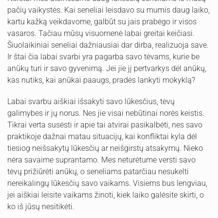
pačių vaikystės. Kai seneliai leisdavo su mumis daug laiko,
kartu kažką veikdavome, galbūt su jais prabėgo ir visos
vasaros. Tačiau mūsų visuomenė labai greitai keičiasi.
Šiuolaikiniai seneliai dažniausiai dar dirba, realizuoja save.
Ir štai čia labai svarbi yra pagarba savo tėvams, kurie be
anūkų turi ir savo gyvenimą. Jei jie jį pertvarkys dėl anūkų,
kas nutiks, kai anūkai paaugs, pradės lankyti mokyklą?
Labai svarbu aiškiai išsakyti savo lūkesčius, tėvų
galimybes ir jų norus. Nes jie visai nebūtinai norės keistis.
Tikrai verta susėsti ir apie tai atvirai pasikalbėti, nes savo
praktikoje dažnai matau situacijų, kai konfliktai kyla dėl
tiesiog neišsakytų lūkesčių ar neišgirstų atsakymų. Nieko
nėra savaime suprantamo. Mes neturėtume versti savo
tėvų prižiūrėti anūkų, o seneliams patarčiau nesukelti
nereikalingų lūkesčių savo vaikams. Visiems bus lengviau,
jei aiškiai leisite vaikams žinoti, kiek laiko galėsite skirti, o
ko iš jūsų nesitikėti.