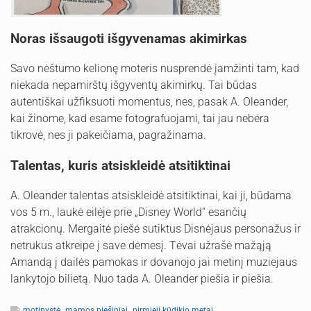
Noras išsaugoti išgyvenamas akimirkas
Savo nėštumo kelionę moteris nusprendė įamžinti tam, kad
niekada nepamirštų išgyventų akimirkų. Tai būdas
autentiškai užfiksuoti momentus, nes, pasak A. Oleander,
kai žinome, kad esame fotografuojami, tai jau nebėra
tikrovė, nes ji pakeičiama, pagražinama.
Talentas, kuris atsiskleidė atsitiktinai
A. Oleander talentas atsiskleidė atsitiktinai, kai ji, būdama
vos 5 m., laukė eilėje prie „Disney World“ esančių
atrakcionų. Mergaitė piešė sutiktus Disnėjaus personažus ir
netrukus atkreipė į save dėmesį. Tėvai užrašė mažąją
Amandą į dailės pamokas ir dovanojo jai metinį muziejaus
lankytojo bilietą. Nuo tada A. Oleander piešia ir piešia.
,
,
motinystė
mamos piešiniai
pirmieji kūdikio metai