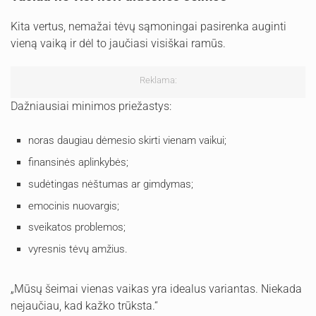
Kita vertus, nemažai tėvų sąmoningai pasirenka auginti
vieną vaiką ir dėl to jaučiasi visiškai ramūs.
Reklama:
Dažniausiai minimos priežastys:
noras daugiau dėmesio skirti vienam vaikui;
finansinės aplinkybės;
sudėtingas nėštumas ar gimdymas;
emocinis nuovargis;
sveikatos problemos;
vyresnis tėvų amžius.
„Mūsų šeimai vienas vaikas yra idealus variantas. Niekada
nejaučiau, kad kažko trūksta.“