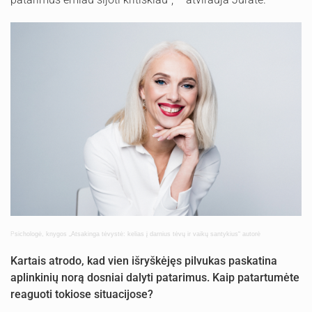
P
sichologė,
knygos „Atsakinga tėvystė: kelias į darnius tėvų ir vaikų santykius“ autorė
Kartais atrodo, kad vien išryškėjęs pilvukas paskatina
aplinkinių norą dosniai dal
yti
patari
mus
. Kaip patartumėte
reaguoti tokiose situacijose?