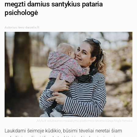
megzti darnius santykius pataria
psichologė
Autorius: tevu-darzelis.lt
„Mylu.lt“ edukacinės ir palaikymo platformos tėvams kūrėja Miglė Rimeikė
Laukdami šeimoje kūdikio, būsimi tėveliai neretai šiam