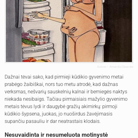
Autorė – Amanda Oleander
Dažnai tėvai sako, kad pirmieji kūdikio gyvenimo metai
prabėgo žaibiškai, nors tuo metu atrodė, kad dažnas
verksmas, nešvarių sauskelnių kalnai ir bemiegės naktys
niekada nesibaigs. Tačiau pirmaisiais mažylio gyvenimo
metais tėvus lydi ir daugybė gražių akimirkų: pirmoji
kūdikio šypsena, juokas, jo nuoširdus žavėjimasis
supančiu pasauliu ir dar neatrastais klodais.
Nesuvaidinta ir nesumeluota motinystė