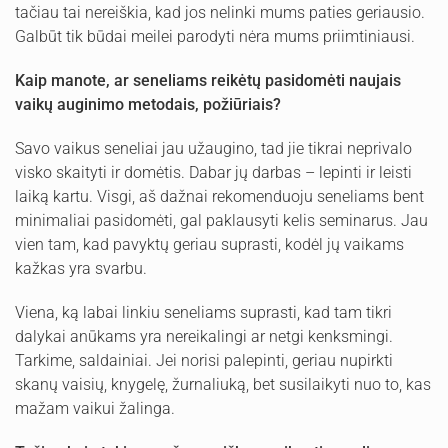
tačiau tai nereiškia, kad jos nelinki mums paties geriausio.
Galbūt tik būdai meilei parodyti nėra mums priimtiniausi.
Kaip manote, ar seneliams reikėtų pasidomėti naujais
vaikų auginimo metodais, požiūriais?
Savo vaikus seneliai jau užaugino, tad jie tikrai neprivalo
visko skaityti ir domėtis. Dabar jų darbas – lepinti ir leisti
laiką kartu. Visgi, aš dažnai rekomenduoju seneliams bent
minimaliai pasidomėti, gal paklausyti kelis seminarus. Jau
vien tam, kad pavyktų geriau suprasti, kodėl jų vaikams
kažkas yra svarbu.
Viena, ką labai linkiu seneliams suprasti, kad tam tikri
dalykai anūkams yra nereikalingi ar netgi kenksmingi.
Tarkime, saldainiai. Jei norisi palepinti, geriau nupirkti
skanų vaisių, knygelę, žurnaliuką, bet susilaikyti nuo to, kas
mažam vaikui žalinga.