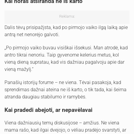
Kai noras atsiranda ne iš karto
Reklama:
Dalis tėvų prisipažįsta, kad po pirmojo vaiko ilgą laiką apie
antrą net nenorėjo galvoti.
„Po pirmojo vaiko buvau visiškai išsekusi. Man atrodė, kad
antro tikrai nenoriu. Taip gyvenome kelerius metus, kol
vieną dieną supratau, kad vis dažniau pagalvoju apie dar
vieną mažylį.“
Panašių istorijų forume – ne viena. Tėvai pasakoja, kad
sprendimas dažnai ateina ne iš karto, o tik tada, kai šeima
atranda daugiau stabilumo ir ramybės.
Kai pradedi abejoti, ar nepavėlavai
Viena dažniausių temų diskusijose – amžius. Ne viena
mama rašo, kad ilgai dvejojo, o vėliau pradėjo svarstyti, ar