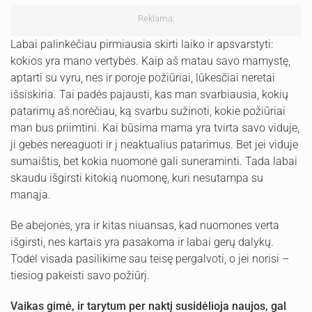
Reklama:
Labai palinkėčiau pirmiausia skirti laiko ir apsvarstyti:
kokios yra mano vertybės. Kaip aš matau savo mamystę,
aptarti su vyru, nes ir poroje požiūriai, lūkesčiai neretai
išsiskiria. Tai padės pajausti, kas man svarbiausia, kokių
patarimų aš norėčiau, ką svarbu sužinoti, kokie požiūriai
man bus priimtini. Kai būsima mama yra tvirta savo viduje,
ji gebės nereaguoti ir į neaktualius patarimus. Bet jei viduje
sumaištis, bet kokia nuomonė gali suneraminti. Tada labai
skaudu išgirsti kitokią nuomonę, kuri nesutampa su
manąja.
Be abejonės, yra ir kitas niuansas, kad nuomones verta
išgirsti, nes kartais yra pasakoma ir labai gerų dalykų.
Todėl visada pasilikime sau teisę pergalvoti, o jei norisi –
tiesiog pakeisti savo požiūrį.
Vaikas
gimė
, ir t
arytum per naktį susidėlioja
naujos, gal