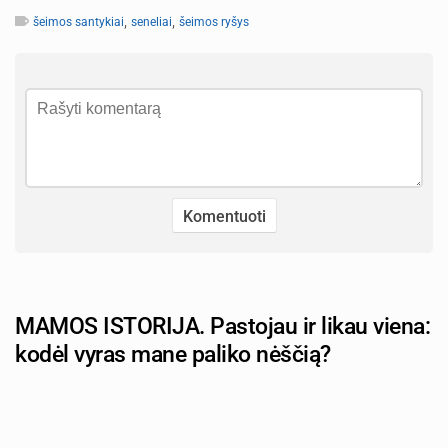
,
,
šeimos santykiai
seneliai
šeimos ryšys
MAMOS ISTORIJA. Pastojau ir likau viena:
kodėl vyras mane paliko nėščią?
Autorius: tevu-darzelis.lt