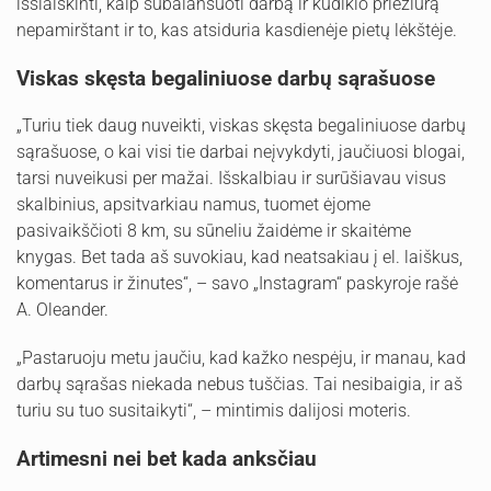
išsiaiškinti, kaip subalansuoti darbą ir kūdikio priežiūrą
nepamirštant ir to, kas atsiduria kasdienėje pietų lėkštėje.
Viskas skęsta begaliniuose darbų sąrašuose
„Turiu tiek daug nuveikti, viskas skęsta begaliniuose darbų
sąrašuose, o kai visi tie darbai neįvykdyti, jaučiuosi blogai,
tarsi nuveikusi per mažai. Išskalbiau ir surūšiavau visus
skalbinius, apsitvarkiau namus, tuomet ėjome
pasivaikščioti 8 km, su sūneliu žaidėme ir skaitėme
knygas. Bet tada aš suvokiau, kad neatsakiau į el. laiškus,
komentarus ir žinutes“, – savo „Instagram“ paskyroje rašė
A. Oleander.
„Pastaruoju metu jaučiu, kad kažko nespėju, ir manau, kad
darbų sąrašas niekada nebus tuščias. Tai nesibaigia, ir aš
turiu su tuo susitaikyti“, – mintimis dalijosi moteris.
Artimesni nei bet kada anksčiau