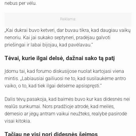
nebus per vėlu.
Reklama:
„Kai dukrai buvo ketveri, dar buvau tikra, kad daugiau vaikų
nenoriu. Kai jai sukako septyneri, pradėjau galvoti
priešingai ir labai bijojau, kad pavėlavau.“
Tėvai, kurie ilgai delsė, dažnai sako tą patį
Įdomu tai, kad forumo diskusijose nuolat kartojasi viena
mintis. „Labiausiai gailiuosi ne to, kad susilaukėme antro
vaiko, o to, kad tiek ilgai delsėme apsispręsti.“
Dalis tėvų pasakoja, kad baimės buvo kur kas didesnės nei
realūs sunkumai. Nors pradžioje atrodė, kad meilės,
dėmesio ar jėgų antram vaikui neužteks, realybė pasirodė
visai kitokia.
Tačiau ne visi nori didesnės šeimos