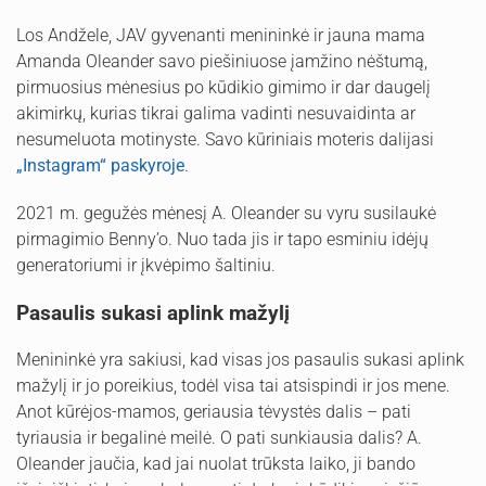
Los Andžele, JAV gyvenanti menininkė ir jauna mama
Amanda Oleander savo piešiniuose įamžino nėštumą,
pirmuosius mėnesius po kūdikio gimimo ir dar daugelį
akimirkų, kurias tikrai galima vadinti nesuvaidinta ar
nesumeluota motinyste. Savo kūriniais moteris dalijasi
„Instagram“ paskyroje
.
2021 m. gegužės mėnesį A. Oleander su vyru susilaukė
pirmagimio Benny’o. Nuo tada jis ir tapo esminiu idėjų
generatoriumi ir įkvėpimo šaltiniu.
Pasaulis sukasi aplink mažylį
Menininkė yra sakiusi, kad visas jos pasaulis sukasi aplink
mažylį ir jo poreikius, todėl visa tai atsispindi ir jos mene.
Anot kūrėjos-mamos, geriausia tėvystės dalis – pati
tyriausia ir begalinė meilė. O pati sunkiausia dalis? A.
Oleander jaučia, kad jai nuolat trūksta laiko, ji bando