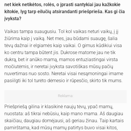
net kiek netikėtos, rolės
, o įprasti santykiai jau kažkokie
kitokie, lyg tarp eilučių atsirandanti priešprieša. Kas gi čia
įvyksta?
Vaikas tampa suaugusiu. Tol kol vaikas neturi vaikų, į jį
žiūrima kaip į vaiką. Net mes, jau būdami suaugę, šalia
tėvų dažnai ir elgiamės kaip vaikai. O gimus kūdikiui visa
ko centru tampa būtent jis. Dukrose matome jau ne tik
dukrą, bet ir anūko mamą, mamos entuziastingai virsta
močiutėmis, ir neretai įvyksta savotiškas mūsų pačių
nuvertimas nuo sosto. Neretai visai nesąmoningai imame
pasiilgti iki tol turėto dėmesio ir rūpesčio, skirto tik mums.
Reklama:
Priešpriešą gilina ir klasikinė naujų tėvų, ypač mamų,
nuostata: aš tikrai nebūsiu, kaip mano mama. Aš daugiau
skaičiau, daugiau domėjausi, aš geriau žinau. Taip kartais
pamirštama, kad mūsų mamų patirtys buvo visai kitos,