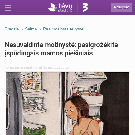
Prisijunk
Pradžia
Šeima
Pasiruošimas tėvystei
Nesuvaidinta motinystė: pasigrožėkite
įspūdingais mamos piešiniais
Autorius:
tevu-darzelis.lt
,
Publikuota: 2023-03-23