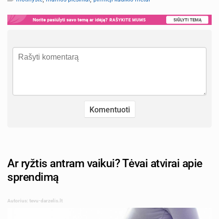
Ar ryžtis antram vaikui? Tėvai atvirai apie
sprendimą
Autorius: tevu-darzelis.lt