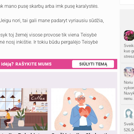
k mano pusę skarbų arba imk pusę karalystės.
eigu nori, tai gali mane padaryt vyriausiu sūdžia,
syk toj žemėj visose provose tik viena Teisybė
 nosį inkištie. Ir tokiu būdu pergalėjo Teisybė
Sveiki
kuo g
stres
Noriu
vykom
Nuvyk
nenu
Sveik
526,9