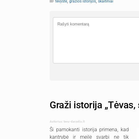
,
,
tėvystė
gražios istorijos
skaitiniai
Graži istorija „Tėvas, 
Autorius: tevu-darzelis.lt
Ši pamokanti istorija primena, kad
kantrybė ir meilė svarbi ne tik