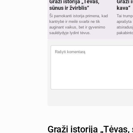
Graži istorija „Tėvas,
Graži 
sūnus ir žvirblis“
kava“
Ši pamokanti istorija primena, kad
Tai trump
kantrybė ir meilė svarbi ne tik
aprašyta 
auginant vaikus, bet ir gyvenimo
atsiradus
saulėlydyje lydint tėvus.
pakabinto
Graži istorija „Tėvas, 