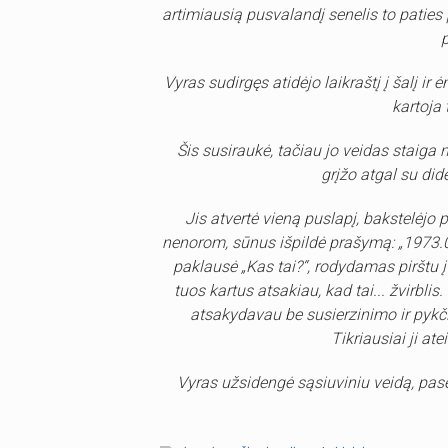
artimiausią pusvalandį senelis to paties
Vyras sudirgęs atidėjo laikraštį į šalį 
kartoja 
Šis susiraukė, tačiau jo veidas staiga 
grįžo atgal su did
Jis atvertė vieną puslapį, bakstelėjo pi
nenorom, sūnus išpildė prašymą: „1973.
paklausė „Kas tai?“, rodydamas pirštu į 
tuos kartus atsakiau, kad tai... žvirbl
atsakydavau be susierzinimo ir pykči
Tikriausiai ji ate
Vyras užsidengė sąsiuviniu veidą, pasė