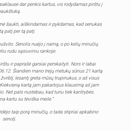
 paklausė dar penkis kartus, vis rodydamas pirštu į
paukštuką.
ir ėmė šaukti, aiškindamas ir pykdamas, kad senukas
tą patį per tą patį.
nušvito. Senolis nuėjo į namą, o po kelių minučių
eliu rudu sąsiuviniu rankoje.
rštu ir paprašė garsiai perskaityti. Nors ir labai
06.12. Šiandien mano trejų metukų sūnus 21 kartą
žvirblį, lesantį greta mūsų trupinukus, o aš visus
is. Kiekvieną kartą jam pakartojus klausimą aš jam
o. Net pats nustebau, kad turiu tiek kantrybės.
ina kartu su tėviška meile.“
dėjo taip porą minučių, o tada stipriai apkabino
senolį.