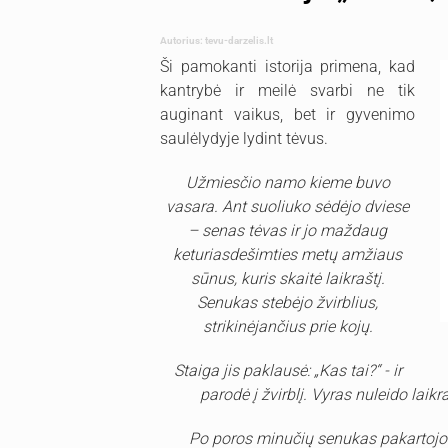
Autorius: tevu-darzelis.lt
Ši pamokanti istorija primena, kad
kantrybė ir meilė svarbi ne tik
auginant vaikus, bet ir gyvenimo
saulėlydyje lydint tėvus.
Užmiesčio namo kieme buvo
vasara. Ant suoliuko sėdėjo dviese
– senas tėvas ir jo maždaug
keturiasdešimties metų amžiaus
sūnus, kuris skaitė laikraštį.
Senukas stebėjo žvirblius,
strikinėjančius prie kojų.
Staiga jis paklausė: „Kas tai?“ - ir
parodė į žvirblį. Vyras nuleido laikrašt
Po poros minučių senukas pakartojo s