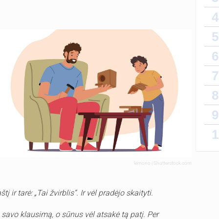
4
5
6
7
8
9
1
lemono | Shutterstock.com
į ir tarė: „Tai žvirblis“. Ir vėl pradėjo skaityti.
avo klausimą, o sūnus vėl atsakė tą patį. Per