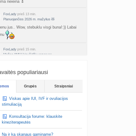
uma neieina 🌷
FoxLady
prieš 13 min.
Planuojančios 2026 m. mažylius 🧸
enu jus.. Wow, stebuklu visgi buna!:)) Labai
inu
FoxLady
prieš 15 min.
Mažas AMH/ kiaušidžių rezervas
pt sako kad kokybes neparodo. Mistinis tas
bet kokiu atveju, kai jis zemas, labai
vaitės populiariausi
kina pastojimo galimybe..
emos
Grupės
Straipsniai
Meshka
prieš 18 min.
Mažas AMH/ kiaušidžių rezervas
Viskas apie IUI, IVF ir ovuliacijos
ai tuomet AMH rodo ne tik kiausialasciu kieki,
stimuliaciją
r ju kokybe (o nuo papildu, mitybos, gydymo
e gali pagereti). Nes kiausialasciu ki…
Konsultacija forume: klauskite
kineziterapeutės
Na ir ką skanaus gaminame?