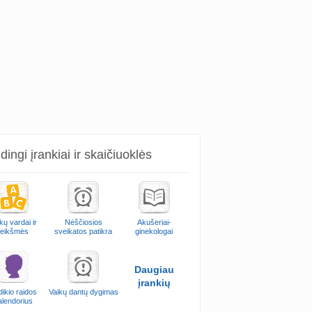
ingi įrankiai ir skaičiuoklės
kų vardai ir
Nėščiosios
Akušeriai-
reikšmės
sveikatos patikra
ginekologai
Daugiau
įrankių
ikio raidos
Vaikų dantų dygimas
alendorius