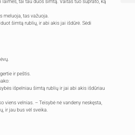
ji laimės, tai tau duos šimtą. Vaitas tuo suprato, ką
as meluoja, tas važuoja.
duot šimtą rublių, ir abi akis jai išdūrė. Sėdi
tėvų.
rtie ir peštis.
sako:
isybės išpelniau šimtą rublių ir jai abi akis išdūriau
ako viens velnias. – Teisybė nė vandeny neskęsta,
ų, ir jau bus vėl sveika.