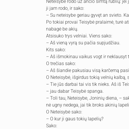
Neteisybė rodo už ančio šimtą rublių: jei 
ji jam rodo, ir sako:
– Su neteisybe geriau gyvęt an svieto. K
Po tokiai provai Teisybė pralaimė, turė ati
nabagė be akių.
Atsisuko trys velniai. Viens sako:
– Aš vieną vyrą su pačia supjudžiau.
Kits sako:
– Aš išmokinau vaikus vogt ir neklausyt 
O trečias sako:
– Aš šiandie pakusiau visą karčemą pasige
O Neteisybė, išgirdus tokią velnių kalbą, 
– Tie jūs darbai tai vis tik nieks. Aš iš Te
– jau dabar Teisybė spanga.
– Toli tau, Neteisybe, Joninių diena, – s
nė ugny nedega, jai tik broks akinių lapeli
O Neteisybė sako:
– O kur ji gaus tokių lapelių?
Sako: