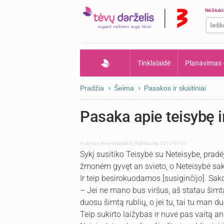
Nėštuk
Tinklalaidė
Planavimas
Pradžia
Šeima
Pasakos ir skaitiniai
Pasaka apie teisybę i
Autorius:
tevu-darzelis.lt
,
Publikuota: 2011-05-20
Sykį susitiko Teisybė su Neteisybe, pradė
žmonėm gyvęt an svieto, o Neteisybė sa
Ir teip besirokuodamos [susiginčijo]. Sak
– Jei ne mano bus viršus, aš statau šimtą
duosu šimtą rublių, o jei tu, tai tu man du
Teip sukirto laižybas ir nuvė pas vaitą a