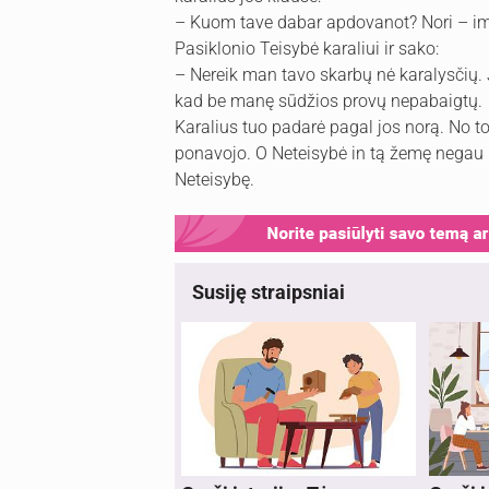
– Kuom tave dabar apdovanot? Nori – im
Pasiklonio Teisybė karaliui ir sako:
– Nereik man tavo skarbų nė karalysčių. J
kad be manę sūdžios provų nepabaigtų.
Karalius tuo padarė pagal jos norą. No to
ponavojo. O Neteisybė in tą žemę negau nė
Neteisybę.
Susiję straipsniai