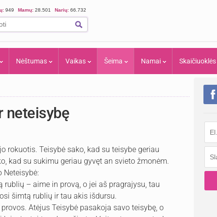
ių:
949
Mamų:
28.501
Narių:
66.732
Nėštumas
Vaikas
Šeima
Namai
Skaičiuoklės
r neteisybę
jo rokuotis. Teisybė sako, kad su teisybe geriau
ko, kad su sukimu geriau gyvęt an svieto žmonėm.
o Neteisybė:
 rublių – aime in provą, o jei aš pragrajysu, tau
osi šimtą rublių ir tau akis išdursu.
n provos. Atėjus Teisybė pasakoja savo teisybę, o