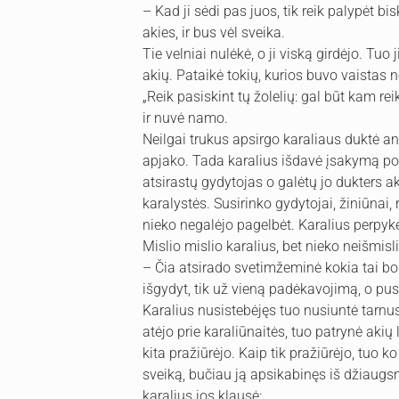
– Kad ji sėdi pas juos, tik reik palypėt bis
akies, ir bus vėl sveika.
Tie velniai nulėkė, o ji viską girdėjo. Tuo 
akių. Pataikė tokių, kurios buvo vaistas n
„Reik pasiskint tų žolelių: gal būt kam rei
ir nuvė namo.
Neilgai trukus apsirgo karaliaus duktė an 
apjako. Tada karalius išdavė įsakymą po 
atsirastų gydytojas o galėtų jo dukters a
karalystės. Susirinko gydytojai, žiniūnai, 
nieko negalėjo pagelbėt. Karalius perpykę
Mislio mislio karalius, bet nieko neišmisli
– Čia atsirado svetimžeminė kokia tai bob
išgydyt, tik už vieną padėkavojimą, o pusė
Karalius nusistebėjęs tuo nusiuntė tarnus, 
atėjo prie karaliūnaitės, tuo patrynė akių 
kita pražiūrėjo. Kaip tik pražiūrėjo, tuo 
sveiką, bučiau ją apsikabinęs iš džiaugsm
karalius jos klausė: