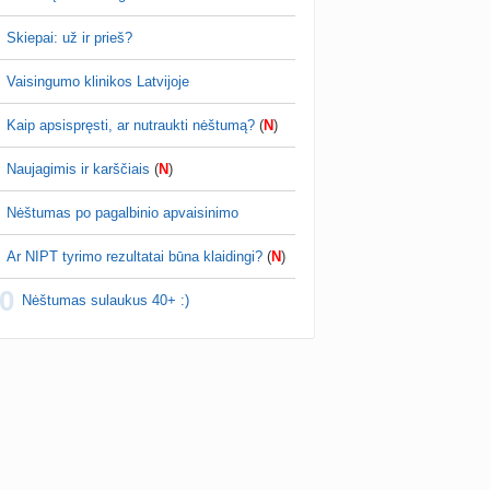
Skiepai: už ir prieš?
Vaisingumo klinikos Latvijoje
Kaip apsispręsti, ar nutraukti nėštumą?
(
N
)
Naujagimis ir karščiais
(
N
)
Nėštumas po pagalbinio apvaisinimo
Ar NIPT tyrimo rezultatai būna klaidingi?
(
N
)
0
Nėštumas sulaukus 40+ :)