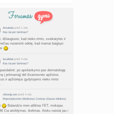
Amuleda
prieš 1 min.
Kas tai per bėrimas?
, džiaugiuosi, kad nieko rimto, sveikatytės ir
reičiau nuraminti odelę, kad mamai baigtųsi
as
IevaMati
prieš 4 min.
Kas tai per bėrimas?
 pasidalinti: po apsilankymo pas dermatologę
ę į priimamajį dėl išsamesnės apžiūros.
us ir apžiūrėjus gydytojams nieko rimto
…
viktorija.sim
prieš 4 min.
Reprodukcinės Medicinos Centras (Kauno klinikos)
i
Balandzio men atliktas FET, mokejau
4€ Cia atsildymas, ikelimas. Aisku vaistai jau i