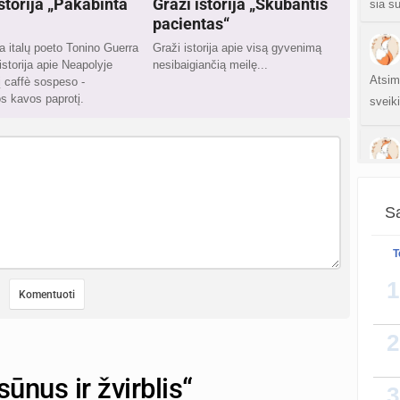
istorija „Pakabinta
Graži istorija „Skubantis
sia s
pacientas“
a italų poeto Tonino Guerra
Graži istorija apie visą gyvenimą
istorija apie Neapolyje
nesibaigiančią meilę...
Atsim
į caffè sospeso -
s kavos paprotį.
sveik
Chatg
Amh
Sa
apsun
T
1
Galim
bet i
kokyb
2
sūnus ir žvirblis“
3