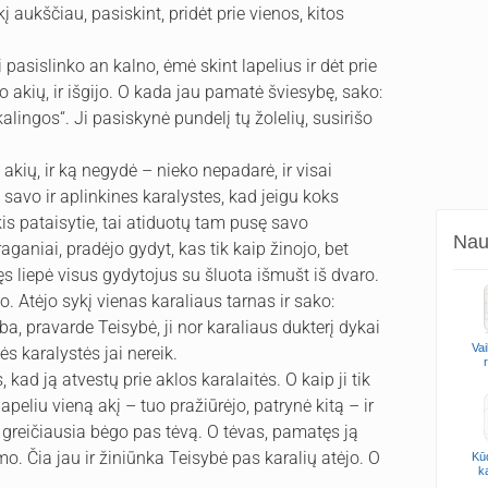
kį aukščiau, pasiskint, pridėt prie vienos, kitos
ji pasislinko an kalno, ėmė skint lapelius ir dėt prie
o akių, ir išgijo. O kada jau pamatė šviesybę, sako:
kalingos“. Ji pasiskynė pundelį tų žolelių, susirišo
akių, ir ką negydė – nieko nepadarė, ir visai
savo ir aplinkines karalystes, kad jeigu koks
kis pataisytie, tai atiduotų tam pusę savo
Naud
raganiai, pradėjo gydyt, kas tik kaip žinojo, bet
s liepė visus gydytojus su šluota išmušt iš dvaro.
o. Atėjo sykį vienas karaliaus tarnas ir sako:
a, pravarde Teisybė, ji nor karaliaus dukterį dykai
Vai
s karalystės jai nereik.
kad ją atvestų prie aklos karalaitės. O kaip ji tik
lapeliu vieną akį – tuo pražiūrėjo, patrynė kitą – ir
ko greičiausia bėgo pas tėvą. O tėvas, pamatęs ją
o. Čia jau ir žiniūnka Teisybė pas karalių atėjo. O
Kūd
k