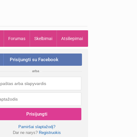
Forumas
Skelbimai
Atsiliepimai
Prisijungti su Facebook
arba
Prisijungti
Pamiršai slaptažodį?
Dar ne narys?
Registruokis