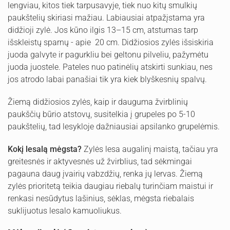
lengviau, kitos tiek tarpusavyje, tiek nuo kitų smulkių
paukštelių skiriasi mažiau. Labiausiai atpažįstama yra
didžioji zylė. Jos kūno ilgis 13–15 cm, atstumas tarp
išskleistų sparnų - apie 20 cm. Didžiosios zylės išsiskiria
juoda galvyte ir pagurkliu bei geltonu pilveliu, pažymėtu
juoda juostele. Pateles nuo patinėlių atskirti sunkiau, nes
jos atrodo labai panašiai tik yra kiek blyškesnių spalvų.
Žiemą didžiosios zylės, kaip ir dauguma žvirblinių
paukščių būrio atstovų, susitelkia į grupeles po 5-10
paukštelių, tad lesykloje dažniausiai apsilanko grupelėmis.
Kokį lesalą mėgsta?
Zylės lesa augalinį maistą, tačiau yra
greitesnės ir aktyvesnės už žvirblius, tad sėkmingai
pagauna daug įvairių vabzdžių, renka jų lervas. Žiemą
zylės prioritetą teikia daugiau riebalų turinčiam maistui ir
renkasi nesūdytus lašinius, sėklas, mėgsta riebalais
suklijuotus lesalo kamuoliukus.