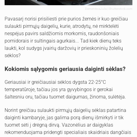
DementevaJulia | Shutterstock.com
Pavasarį norisi prisiliesti prie purios žemės ir kuo greičiau
sulaukti pirmųjų daigelių, kurie, atrodytų, nė mirktelėti
nespėjus pavirs saldžiomis morkomis, raudonšoniais
pomidorais ir sultingais agurkais... Tad kiek dienų teks
laukti, kol sudygs įvairių daržovių ir prieskoninių žolelių
sėklos?
Kokiomis sąlygomis geriausia daiginti sėklas?
Geriausiai ir greičiausiai sėklos dygsta 22-25°C
temperatūroje, tačiau jos yra gyvybingos ir gerokai
šaltesniu oru, tačiau tuomet daigumas, žinoma, sulėtėja.
Norint greičiau sulaukti pirmųjų daigelių sėklas patartina
daiginti kambaryje, jas galima porą dienų išmirkyti ir tik
tuomet sėti į drėgną dirvą. Vazonėlius ar daigyklas
rekomenduojama pridengti specialiais skaidriais dangčiais