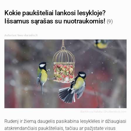
Kokie paukšteliai lankosi lesykloje?
Išsamus sąrašas su nuotraukomis!
(9)
Autorius: tevu-darzelis.lt
Bachkova Natalia | Shutterstock.com
Rudenį ir žiemą daugelis pasikabina lesyklėles ir džiaugiasi
atskrendančiais paukšteliais, tačiau ar pažįstate visus