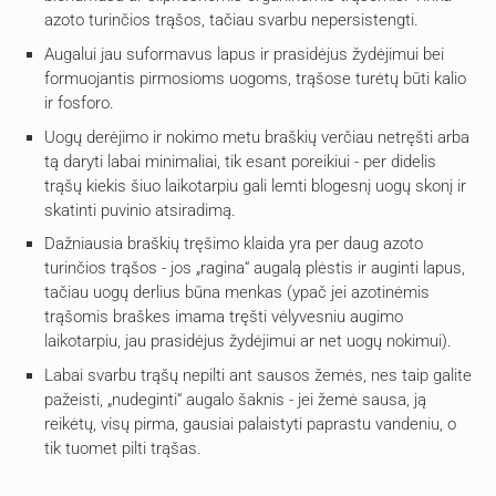
azoto turinčios trąšos, tačiau svarbu nepersistengti.
Augalui jau suformavus lapus ir prasidėjus žydėjimui bei
formuojantis pirmosioms uogoms, trąšose turėtų būti kalio
ir fosforo.
Uogų derėjimo ir nokimo metu braškių verčiau netręšti arba
tą daryti labai minimaliai, tik esant poreikiui - per didelis
trąšų kiekis šiuo laikotarpiu gali lemti blogesnį uogų skonį ir
skatinti puvinio atsiradimą.
Dažniausia braškių tręšimo klaida yra per daug azoto
turinčios trąšos - jos „ragina“ augalą plėstis ir auginti lapus,
tačiau uogų derlius būna menkas (ypač jei azotinėmis
trąšomis braškes imama tręšti vėlyvesniu augimo
laikotarpiu, jau prasidėjus žydėjimui ar net uogų nokimui).
Labai svarbu trąšų nepilti ant sausos žemės, nes taip galite
pažeisti, „nudeginti“ augalo šaknis - jei žemė sausa, ją
reikėtų, visų pirma, gausiai palaistyti paprastu vandeniu, o
tik tuomet pilti trąšas.