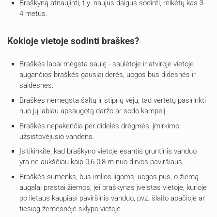
Braškyną atnaujinti, t.y. naujus daigus sodinti, reikėtų kas 3-
4 metus.
Kokioje vietoje sodinti braškes?
Braškės labai mėgsta saulę - saulėtoje ir atviroje vietoje
augančios braškės gausiai derės, uogos bus didesnės ir
saldesnės.
Braškės nemėgsta šaltų ir stiprių vėjų, tad vertėtų pasirinkti
nuo jų labiau apsaugotą daržo ar sodo kampelį.
Braškės nepakenčia per didelės drėgmės, įmirkimo,
užsistovėjusio vandens.
Įsitikinkite, kad braškyno vietoje esantis gruntinis vanduo
yra ne aukščiau kaip 0,6-0,8 m nuo dirvos paviršiaus.
Braškės sumenks, bus imlios ligoms, uogos pus, o žiemą
augalai prastai žiemos, jei braškynas įveistas vietoje, kurioje
po lietaus kaupiasi paviršinis vanduo, pvz. šlaito apačioje ar
tiesiog žemesnėje sklypo vietoje.