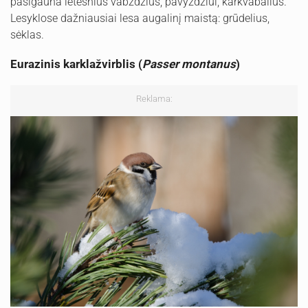
pasigauna lėtesnius vabzdžius, pavyzdžiui, karkvabalius.
Lesyklose dažniausiai lesa augalinį maistą: grūdelius,
sėklas.
Eurazinis karklažvirblis (
Passer montanus
)
Reklama: