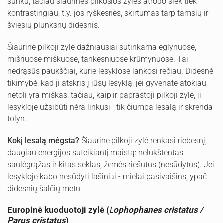
sunku, tačiau šiaurinės pilkosios zylės atrodo šiek tiek
kontrastingiau, t.y. jos ryškesnės, skirtumas tarp tamsių ir
šviesių plunksnų didesnis.
Šiaurinė pilkoji zylė dažniausiai sutinkama eglynuose,
mišriuose miškuose, tankesniuose krūmynuose. Tai
nedrąsūs paukščiai, kurie lesyklose lankosi rečiau. Didesnė
tikimybė, kad ji atskris į jūsų lesyklą, jei gyvenate atokiau,
netoli yra miškas, tačiau, kaip ir paprastoji pilkoji zylė, ji
lesykloje užsibūti nėra linkusi - tik čiumpa lesalą ir skrenda
tolyn.
Kokį lesalą mėgsta?
Šiaurinė pilkoji zylė renkasi riebesnį,
daugiau energijos suteikiantį maistą: nelukštentas
saulėgrąžas ir kitas sėklas, žemės riešutus (nesūdytus). Jei
lesykloje kabo nesūdyti lašiniai - mielai pasivaišins, ypač
didesnių šalčių metu.
Europinė kuoduotoji zylė (
Lophophanes cristatus /
Parus cristatus
)