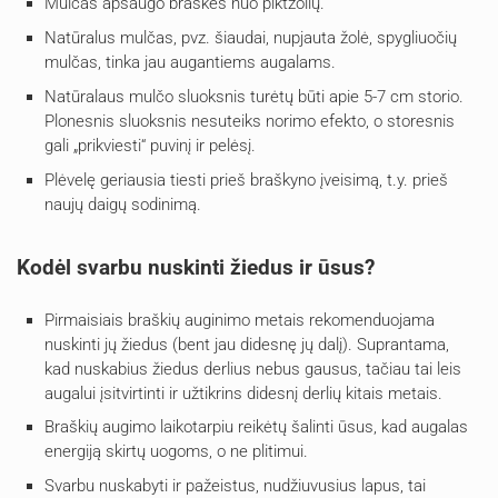
Mulčas apsaugo braškes nuo piktžolių.
Natūralus mulčas, pvz. šiaudai, nupjauta žolė, spygliuočių
mulčas, tinka jau augantiems augalams.
Natūralaus mulčo sluoksnis turėtų būti apie 5-7 cm storio.
Plonesnis sluoksnis nesuteiks norimo efekto, o storesnis
gali „prikviesti“ puvinį ir pelėsį.
Plėvelę geriausia tiesti prieš braškyno įveisimą, t.y. prieš
naujų daigų sodinimą.
Kodėl svarbu nuskinti žiedus ir ūsus?
Pirmaisiais braškių auginimo metais rekomenduojama
nuskinti jų žiedus (bent jau didesnę jų dalį). Suprantama,
kad nuskabius žiedus derlius nebus gausus, tačiau tai leis
augalui įsitvirtinti ir užtikrins didesnį derlių kitais metais.
Braškių augimo laikotarpiu reikėtų šalinti ūsus, kad augalas
energiją skirtų uogoms, o ne plitimui.
Svarbu nuskabyti ir pažeistus, nudžiuvusius lapus, tai