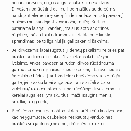
negausiai žydės, uogos augs smulkios ir nesaldžios.
Dirvožemį parūgštinti galima jį permaišius su durpėmis,
naudojant elementinę sierą (rudenį ar labai anksti pavasarį),
mulčiavimui naudojant spygliuočių mulčą. Kartais
patariama laistyti į vandenį įmaišius acto ar citrinos
rūgšties, tačiau tai itin trumpalaikį efektą suteikiantis
sprendimas, be to ilgainiui jis gali pakenkti šaknims.
Jei dirvožemis labai rūgštus, jį derėtų pakalkinti ne prieš pat
braškių sodinimą, bet likus 1-2 metams iki braškyno
įveisimo. Anksti pavasarį ar rudenį dirvos rūgštingumą
galima sumažinti, įmaišius medžio pelenų - tai švelnesnis
šarminimo būdas. Įtarti, kad dirva braškėms yra per rūgšti
galite, jei braškių lapai auga labai tamsiai žali arba su
violetiniu/ raudonu atspalviu, per rūgščioje dirvoje braškių
kereliai auga lėtai, yra skurdūs, maži, išaugina menką,
smulkių uogų derlių.
Braškėms sodinti paruoštas plotas turėtų būti kuo lygesnis,
kad nelygumuose, daubelėse nesikauptų vanduo, nes
braškės yra jautrios įmirkimui, drėgmės pertekliui.