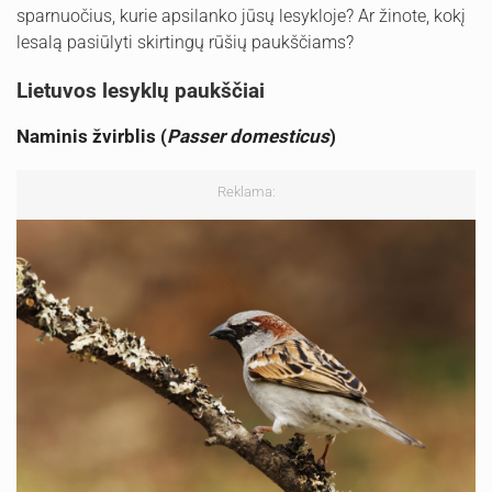
sparnuočius, kurie apsilanko jūsų lesykloje? Ar žinote, kokį
lesalą pasiūlyti skirtingų rūšių paukščiams?
Lietuvos lesyklų paukščiai
Naminis žvirblis (
Passer domesticus
)
Reklama: