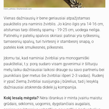
Henri_Lehtola | Shutterstock.com
Vienas dažniausių ir bene geriausiai atpažįstamas
paukštelis yra naminis žvirblis. Jo kūno ilgis yra 14-16 cm,
atstumas tarp ištiestų sparnų - 19-25 cm, uodega neilga.
Patinėlių ir patelių spalvos skiriasi: patinai yra ryškesnių,
tamsesnių spalvų, turi tvirtesnį ir stambesnį snapą, o
patelės kiek smulkesnės, pilkesnės.
Įdomu tai, kad naminiai žvirbliai yra monogamiški
paukšteliai, t.y. porą sudaro visam gyvenimui ir šiltuoju
metų laiku dažniausiai laikosi drauge su savo partneriu bei
jaunikliais (per metus šie žvirbliai išperi 2-3 vadas). Rudenį
ir ypač žiemą žvirbliai susijungia į būrelius, tad į lesyklą
dažniausiai atskrenda didelė jų kompanija.
Kokį lesalą mėgsta?
Nėra išrankus ir minta įvairiu maistu:
grūdais, sėklomis, uogomis, dygstančiais augalais,