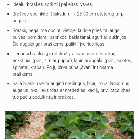
Idealu braškes sodinti į pakeltas lysves.
Braškes sodinkite išlaikydami ~ 25-30 cm atstumą tarp
augalų.
Braškių negalima sodinti vietoje, kurioje prieš tai augo
bulvės, pomidorai, paprikos, baklažanai, agurkai, cukinijos.
Šie augalai gali braškėms „palikti“ įvairias ligas.
Geriausi braškių „pirmtakai“ yra svogūnai, česnakai,
ankštiniai (pvz., žirniai, pupos), lapiniai augalai (pvz., salotos,
špinatai, krapai). Po jų dirva būna „švari“ ir tinkama
braškėms.
Šalia braškių verta auginti medingus, bičių noriai lankomus
augalus, pvz., levandas ar medetkas, kad jų priviliotos bitės
tuo pačiu apdulkintų ir braškes.