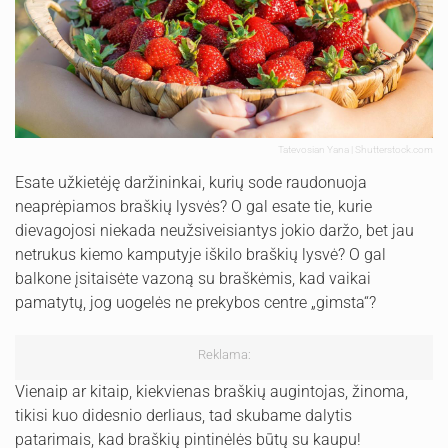
Tatevosian Yana | Shutterstock.com
Esate užkietėję daržininkai, kurių sode raudonuoja
neaprėpiamos braškių lysvės? O gal esate tie, kurie
dievagojosi niekada neužsiveisiantys jokio daržo, bet jau
netrukus kiemo kamputyje iškilo braškių lysvė? O gal
balkone įsitaisėte vazoną su braškėmis, kad vaikai
pamatytų, jog uogelės ne prekybos centre „gimsta“?
Reklama:
Vienaip ar kitaip, kiekvienas braškių augintojas, žinoma,
tikisi kuo didesnio derliaus, tad skubame dalytis
patarimais, kad braškių pintinėlės būtų su kaupu!