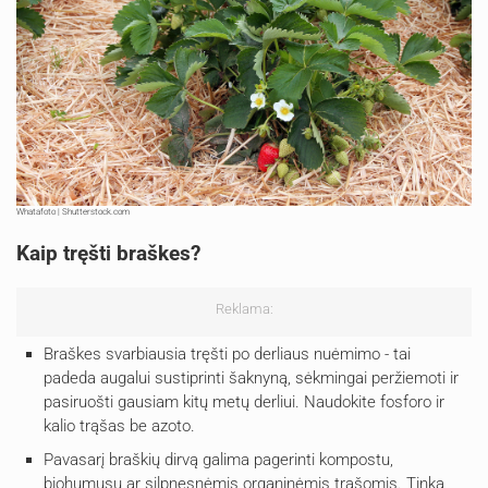
Whatafoto | Shutterstock.com
Kaip tręšti braškes?
Reklama:
Braškes svarbiausia tręšti po derliaus nuėmimo - tai
padeda augalui sustiprinti šaknyną, sėkmingai peržiemoti ir
pasiruošti gausiam kitų metų derliui. Naudokite fosforo ir
kalio trąšas be azoto.
Pavasarį braškių dirvą galima pagerinti kompostu,
biohumusu ar silpnesnėmis organinėmis trąšomis. Tinka