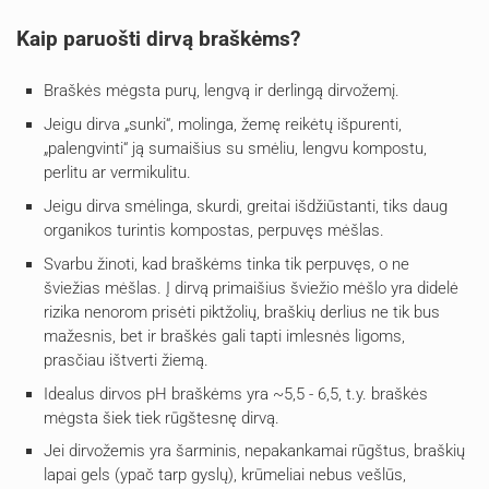
Kaip paruošti dirvą braškėms?
Braškės mėgsta purų, lengvą ir derlingą dirvožemį.
Jeigu dirva „sunki“, molinga, žemę reikėtų išpurenti,
„palengvinti“ ją sumaišius su smėliu, lengvu kompostu,
perlitu ar vermikulitu.
Jeigu dirva smėlinga, skurdi, greitai išdžiūstanti, tiks daug
organikos turintis kompostas, perpuvęs mėšlas.
Svarbu žinoti, kad braškėms tinka tik perpuvęs, o ne
šviežias mėšlas. Į dirvą primaišius šviežio mėšlo yra didelė
rizika nenorom prisėti piktžolių, braškių derlius ne tik bus
mažesnis, bet ir braškės gali tapti imlesnės ligoms,
prasčiau ištverti žiemą.
Idealus dirvos pH braškėms yra ~5,5 - 6,5, t.y. braškės
mėgsta šiek tiek rūgštesnę dirvą.
Jei dirvožemis yra šarminis, nepakankamai rūgštus, braškių
lapai gels (ypač tarp gyslų), krūmeliai nebus vešlūs,