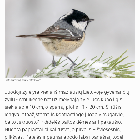
Risto Puranen | Shutterstock.com
Juodoji zylė yra viena iš mažiausių Lietuvoje gyvenančių
zylių - smulkesnė net už mėlynąją zylę. Jos kūno ilgis
siekia apie 10 cm, o sparnų plotis - 17-20 cm. Ši rūšis
lengvai atpažįstama iš kontrastingo juodo viršugalvio,
balto „skruosto“ ir didelės baltos dėmės ant pakaušio.
Nugara paprastai pilkai rusva, o pilvelis – šviesesnis,
pilkšvas. Patelės ir patinai atrodo labai panašiai, todėl