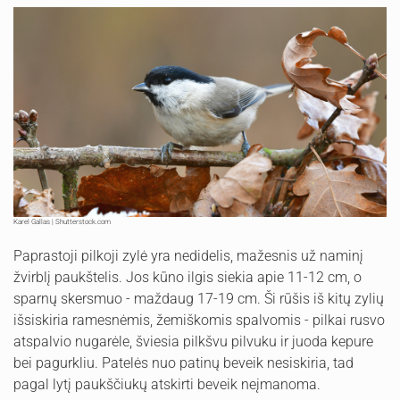
Karel Gallas | Shutterstock.com
Paprastoji pilkoji zylė yra nedidelis, mažesnis už naminį
žvirblį paukštelis. Jos kūno ilgis siekia apie 11-12 cm, o
sparnų skersmuo - maždaug 17-19 cm. Ši rūšis iš kitų zylių
išsiskiria ramesnėmis, žemiškomis spalvomis - pilkai rusvo
atspalvio nugarėle, šviesia pilkšvu pilvuku ir juoda kepure
bei pagurkliu. Patelės nuo patinų beveik nesiskiria, tad
pagal lytį paukščiukų atskirti beveik neįmanoma.