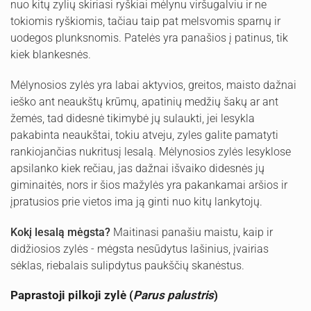
nuo kitų zylių skiriasi ryškiai mėlynu viršugalviu ir ne
tokiomis ryškiomis, tačiau taip pat melsvomis sparnų ir
uodegos plunksnomis. Patelės yra panašios į patinus, tik
kiek blankesnės.
Mėlynosios zylės yra labai aktyvios, greitos, maisto dažnai
ieško ant neaukštų krūmų, apatinių medžių šakų ar ant
žemės, tad didesnė tikimybė jų sulaukti, jei lesykla
pakabinta neaukštai, tokiu atveju, zyles galite pamatyti
rankiojančias nukritusį lesalą. Mėlynosios zylės lesyklose
apsilanko kiek rečiau, jas dažnai išvaiko didesnės jų
giminaitės, nors ir šios mažylės yra pakankamai aršios ir
įpratusios prie vietos ima ją ginti nuo kitų lankytojų.
Kokį lesalą mėgsta?
Maitinasi panašiu maistu, kaip ir
didžiosios zylės - mėgsta nesūdytus lašinius, įvairias
sėklas, riebalais sulipdytus paukščių skanėstus.
Paprastoji pilkoji zylė (
Parus palustris
)