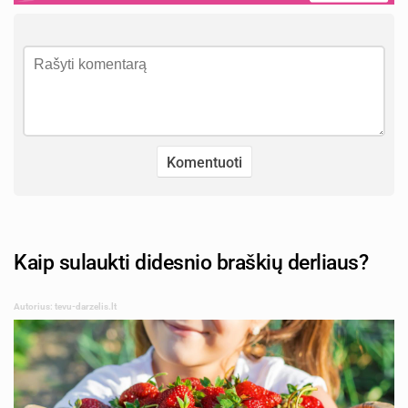
Kaip sulaukti didesnio braškių derliaus?
Autorius: tevu-darzelis.lt