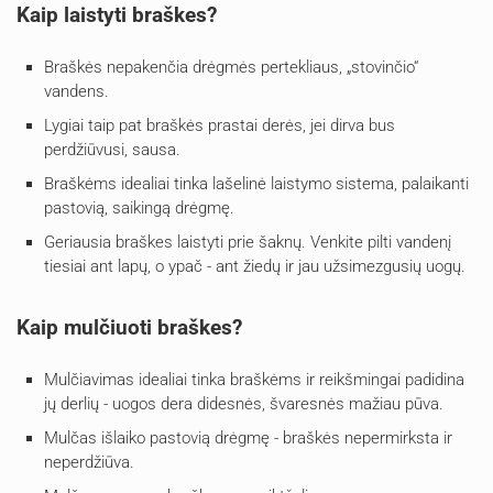
Kaip laistyti braškes?
Braškės nepakenčia drėgmės pertekliaus, „stovinčio“
vandens.
Lygiai taip pat braškės prastai derės, jei dirva bus
perdžiūvusi, sausa.
Braškėms idealiai tinka lašelinė laistymo sistema, palaikanti
pastovią, saikingą drėgmę.
Geriausia braškes laistyti prie šaknų. Venkite pilti vandenį
tiesiai ant lapų, o ypač - ant žiedų ir jau užsimezgusių uogų.
Kaip mulčiuoti braškes?
Mulčiavimas idealiai tinka braškėms ir reikšmingai padidina
jų derlių - uogos dera didesnės, švaresnės mažiau pūva.
Mulčas išlaiko pastovią drėgmę - braškės nepermirksta ir
neperdžiūva.