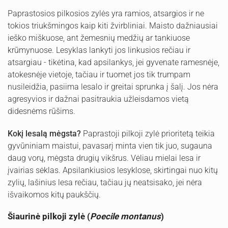
Paprastosios pilkosios zylės yra ramios, atsargios ir ne
tokios triukšmingos kaip kiti žvirbliniai. Maisto dažniausiai
ieško miškuose, ant žemesnių medžių ar tankiuose
krūmynuose. Lesyklas lankyti jos linkusios rečiau ir
atsargiau - tikėtina, kad apsilankys, jei gyvenate ramesnėje,
atokesnėje vietoje, tačiau ir tuomet jos tik trumpam
nusileidžia, pasiima lesalo ir greitai sprunka į šalį. Jos nėra
agresyvios ir dažnai pasitraukia užleisdamos vietą
didesnėms rūšims.
Kokį lesalą mėgsta?
Paprastoji pilkoji zylė prioritetą teikia
gyvūniniam maistui, pavasarį minta vien tik juo, sugauna
daug vorų, mėgsta drugių vikšrus. Vėliau mielai lesa ir
įvairias sėklas. Apsilankiusios lesyklose, skirtingai nuo kitų
zylių, lašinius lesa rečiau, tačiau jų neatsisako, jei nėra
išvaikomos kitų paukščių.
Šiaurinė pilkoji zylė (
Poecile montanus
)