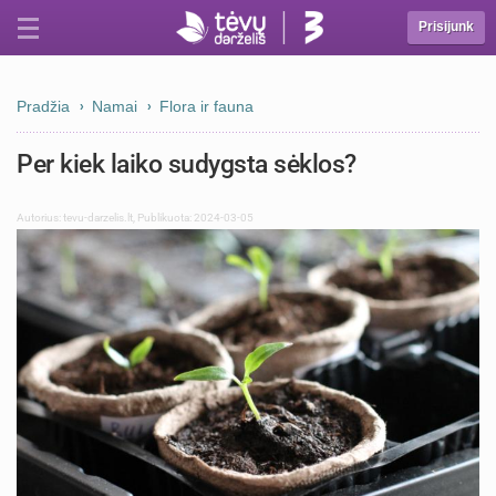
Prisijunk
Pradžia
Namai
Flora ir fauna
Per kiek laiko sudygsta sėklos?
Autorius:
tevu-darzelis.lt
,
Publikuota: 2024-03-05