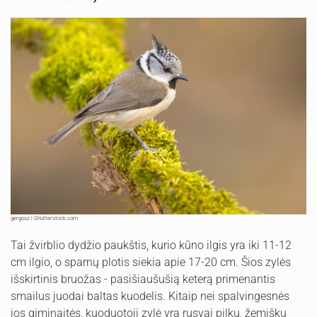
gergosz | Shutterstock.com
Tai žvirblio dydžio paukštis, kurio kūno ilgis yra iki 11-12
cm ilgio, o sparnų plotis siekia apie 17-20 cm. Šios zylės
išskirtinis bruožas - pasišiaušušią keterą primenantis
smailus juodai baltas kuodelis. Kitaip nei spalvingesnės
jos giminaitės, kuoduotoji zylė yra rusvai pilkų, žemiškų