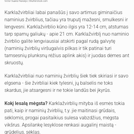
Victor Suarez Naranjo | Shutterstock.com
Karklažvirbliai labai panašūs į savo artimus giminaičius
naminius žvirblius, tačiau yra truputį mažesni, smulkesni ir
lengvesni. Karklažvirblio kūno ilgis yra 12-14 cm, atstumas
tarp sparnų galiukų - apie 21 cm. Karklažvirblį nuo naminio
žvirblio galite lengviausiai atskirti pagal rudą galvytę
(naminių žvirblių viršugalvis pilkas ir tik patinai turi
tamsesnių plunksnų rėžius aplink akis) ir juodas dėmes ant
skruostų.
Karklažvirbliai nuo naminių žvirblių šiek tiek skiriasi ir savo
elgsena - šie žvirbliai kiek tylesni, jų balselis ne toks
skardus, jie atsargesni ir ne tokie landūs bei įkyrūs.
Kokį lesalą mėgsta?
Karklažvirblių mityba iš esmės tokia
pati, kaip ir naminių žvirblių, t.y. jie maitinasi grūdais,
sėklomis, progai pasitaikius sulesa vabzdžius, mėgsta
vikšrus. Apsilankę lesyklose renkasi augalinį maistą -
grūdelius, sėklas.