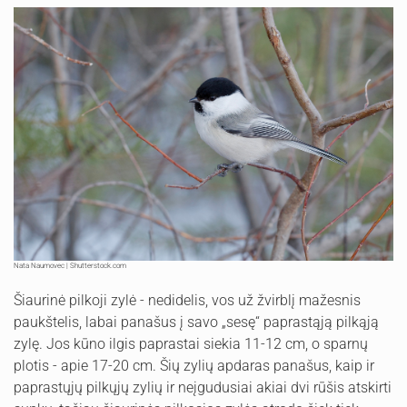
Nata Naumovec | Shutterstock.com
Šiaurinė pilkoji zylė - nedidelis, vos už žvirblį mažesnis
paukštelis, labai panašus į savo „sesę“ paprastąją pilkąją
zylę. Jos kūno ilgis paprastai siekia 11-12 cm, o sparnų
plotis - apie 17-20 cm. Šių zylių apdaras panašus, kaip ir
paprastųjų pilkųjų zylių ir neįgudusiai akiai dvi rūšis atskirti