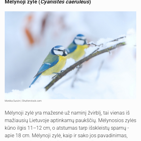
Mėlynoji zylė (
Cyanistes caeruleus
)
Monika Surzin | Shutterstock.com
Mėlynoji zylė yra mažesnė už naminį žvirblį, tai vienas iš
mažiausių Lietuvoje aptinkamų paukščių. Mėlynosios zylės
kūno ilgis 11–12 cm, o atstumas tarp išskleistų sparnų -
apie 18 cm. Mėlynoji zylė, kaip ir sako jos pavadinimas,