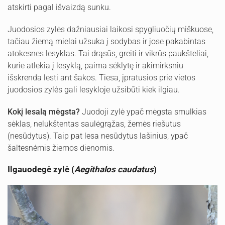
atskirti pagal išvaizdą sunku.
Juodosios zylės dažniausiai laikosi spygliuočių miškuose,
tačiau žiemą mielai užsuka į sodybas ir jose pakabintas
atokesnes lesyklas. Tai drąsūs, greiti ir vikrūs paukšteliai,
kurie atlekia į lesyklą, paima sėklytę ir akimirksniu
išskrenda lesti ant šakos. Tiesa, įpratusios prie vietos
juodosios zylės gali lesykloje užsibūti kiek ilgiau.
Kokį lesalą mėgsta?
Juodoji zylė ypač mėgsta smulkias
sėklas, nelukštentas saulėgrąžas, žemės riešutus
(nesūdytus). Taip pat lesa nesūdytus lašinius, ypač
šaltesnėmis žiemos dienomis.
Ilgauodegė zylė (
Aegithalos caudatus
)