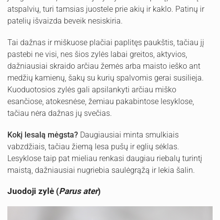
atspalvių, turi tamsias juostele prie akių ir kaklo. Patinų ir
patelių išvaizda beveik nesiskiria.
Tai dažnas ir miškuose plačiai paplitęs paukštis, tačiau jį
pastebi ne visi, nes šios zylės labai greitos, aktyvios,
dažniausiai skraido arčiau žemės arba maisto ieško ant
medžių kamienų, šakų su kurių spalvomis gerai susilieja.
Kuoduotosios zylės gali apsilankyti arčiau miško
esančiose, atokesnėse, žemiau pakabintose lesyklose,
tačiau nėra dažnas jų svečias.
Kokį lesalą mėgsta?
Daugiausiai minta smulkiais
vabzdžiais, tačiau žiemą lesa pušų ir eglių sėklas.
Lesyklose taip pat mieliau renkasi daugiau riebalų turintį
maistą, dažniausiai nugriebia saulėgrąžą ir lekia šalin.
Juodoji zylė (
Parus ater
)