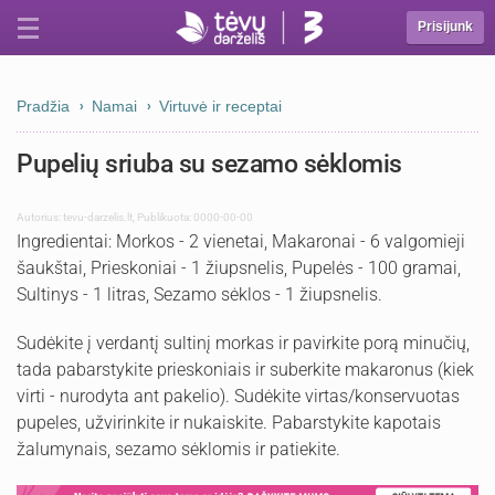
Prisijunk
Pradžia
Namai
Virtuvė ir receptai
Pupelių sriuba su sezamo sėklomis
Autorius:
tevu-darzelis.lt
,
Publikuota: 0000-00-00
Ingredientai: Morkos - 2 vienetai, Makaronai - 6 valgomieji
šaukštai, Prieskoniai - 1 žiupsnelis, Pupelės - 100 gramai,
Sultinys - 1 litras, Sezamo sėklos - 1 žiupsnelis.
Sudėkite į verdantį sultinį morkas ir pavirkite porą minučių,
tada pabarstykite prieskoniais ir suberkite makaronus (kiek
virti - nurodyta ant pakelio). Sudėkite virtas/konservuotas
pupeles, užvirinkite ir nukaiskite. Pabarstykite kapotais
žalumynais, sezamo sėklomis ir patiekite.