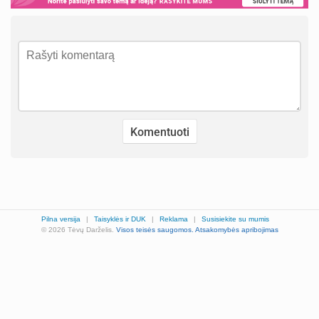
Pilna versija
|
Taisyklės ir DUK
|
Reklama
|
Susisiekite su mumis
© 2026 Tėvų Darželis.
Visos teisės saugomos.
Atsakomybės apribojimas