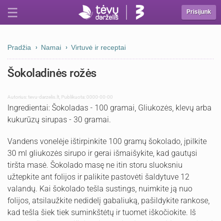
Prisijunk
Pradžia
Namai
Virtuvė ir receptai
Šokoladinės rožės
Autorius:
tevu-darzelis.lt
,
Publikuota: 0000-00-00
Ingredientai: Šokoladas - 100 gramai, Gliukozės, klevų arba
kukurūzų sirupas - 30 gramai.
Vandens vonelėje ištirpinkite 100 gramų šokolado, įpilkite
30 ml gliukozės sirupo ir gerai išmaišykite, kad gautųsi
tiršta masė. Šokolado masę ne itin storu sluoksniu
užtepkite ant folijos ir palikite pastovėti šaldytuve 12
valandų. Kai šokolado tešla sustings, nuimkite ją nuo
folijos, atsilaužkite nedidelį gabaliuką, pašildykite rankose,
kad tešla šiek tiek suminkštėtų ir tuomet iškočiokite. Iš