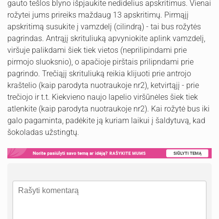
gauto tešlos blyno išpjaukite nedidelius apskritimus. Vienai
rožytei jums prireiks maždaug 13 apskritimų. Pirmąjį
apskritimą susukite į vamzdelį (cilindrą) - tai bus rožytės
pagrindas. Antrąjį skrituliuką apvyniokite aplink vamzdelį,
viršuje palikdami šiek tiek vietos (neprilipindami prie
pirmojo sluoksnio), o apačioje pirštais prilipndami prie
pagrindo. Trečiąjį skrituliuką reikia klijuoti prie antrojo
kraštelio (kaip parodyta nuotraukoje nr2), ketvirtąjį - prie
trečiojo ir t.t. Kiekvieno naujo lapelio viršūnėles šiek tiek
atlenkite (kaip parodyta nuotraukoje nr2). Kai rožytė bus iki
galo pagaminta, padėkite ją kuriam laikui į šaldytuvą, kad
šokoladas užstingtų.