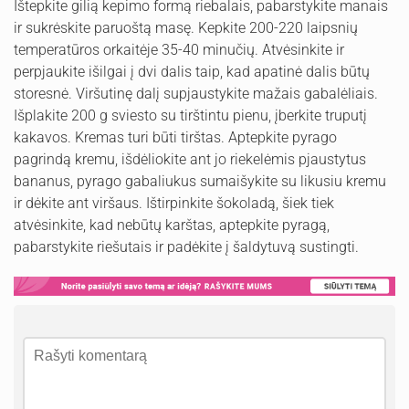
Ištepkite gilią kepimo formą riebalais, pabarstykite manais
ir sukrėskite paruoštą masę. Kepkite 200-220 laipsnių
temperatūros orkaitėje 35-40 minučių. Atvėsinkite ir
perpjaukite išilgai į dvi dalis taip, kad apatinė dalis būtų
storesnė. Viršutinę dalį supjaustykite mažais gabalėliais.
Išplakite 200 g sviesto su tirštintu pienu, įberkite truputį
kakavos. Kremas turi būti tirštas. Aptepkite pyrago
pagrindą kremu, išdėliokite ant jo riekelėmis pjaustytus
bananus, pyrago gabaliukus sumaišykite su likusiu kremu
ir dėkite ant viršaus. Ištirpinkite šokoladą, šiek tiek
atvėsinkite, kad nebūtų karštas, aptepkite pyragą,
pabarstykite riešutais ir padėkite į šaldytuvą sustingti.