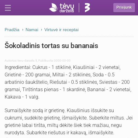
Prisijunk
Pradžia
Namai
Virtuvė ir receptai
Šokoladinis tortas su bananais
Autorius:
tevu-darzelis.lt
,
Publikuota: 0000-00-00
Ingredientai: Cukrus - 1 stiklinė, Kiaušiniai - 2 vienetai,
Grietinė - 200 gramai, Miltai - 2 stiklinės, Soda - 0.5
arbatinio šaukštelio, Riešutai - 0.5 stiklinės, Sviestas - 200
gramai, Tirštintas pienas - 1 skardinė, Bananai - 2 vienetai,
Kakava - 1 valg.
Sumaišykite sodą ir grietinę. Kiaušinius išsukite su
cukrumi, sudėkite grietinę, išmaišykite. Suberkite miltus. Jei
grietinė labai tiršta, miltų dėkite šiek tiek mažiau, negu
nurodyta. Subarkite riešutus ir kakavą, išmaišykite.