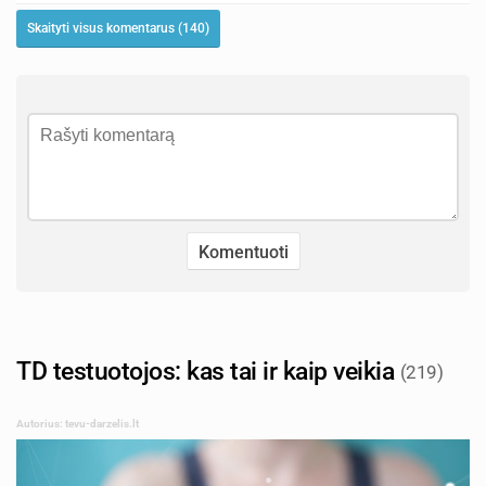
Skaityti visus komentarus (140)
TD testuotojos: kas tai ir kaip veikia
(219)
Autorius: tevu-darzelis.lt