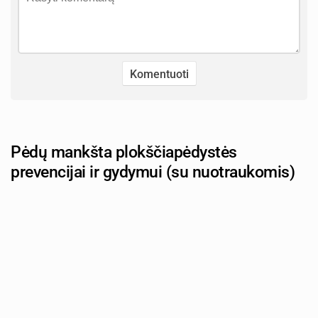
Pėdų mankšta plokščiapėdystės
prevencijai ir gydymui (su nuotraukomis)
Autorius: tevu-darzelis.lt