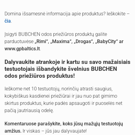
Domina išsamesnė informacija apie produktus? Ieškokite –
čia
.
Įsigyti BUBCHEN odos priežiūros produktų galite
parduotuvėse
„Rimi“, „Maxima“, „Drogas“, „BabyCity“ ar
www.gpbaltics.lt
.
Dalyvaukite atrankoje ir kartu su savo mažaisiais
testuotojais išbandykite švelnius BUBCHEN
odos priežiūros produktus!
Ieškome net 10 testuotojų, norinčių atrasti saugius,
kokybiškus kasdienei priežiūrai ir jau nuo pat gimimo
skirtus produktus, kurie padės apsaugoti ir puoselės net
pačią jautriausią odelę.
Komentaruose parašykite, koks jūsų mažųjų testuotojų
amžius.
Ir viskas – jūs jau dalyvaujate!