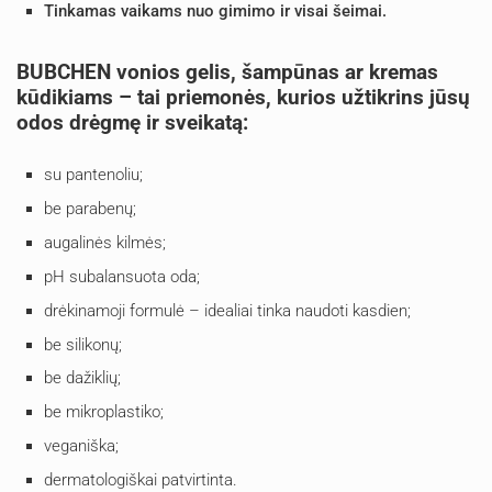
Tinkamas vaikams nuo gimimo ir visai šeimai.
BUBCHEN vonios gelis, šampūnas ar kremas
kūdikiams – tai priemonės, kurios užtikrins jūsų
odos drėgmę ir sveikatą:
su pantenoliu;
be parabenų;
augalinės kilmės;
рН subalansuota oda;
drėkinamoji formulė – idealiai tinka naudoti kasdien;
be silikonų;
be dažiklių;
be mikroplastiko;
veganiška;
dermatologiškai patvirtinta.