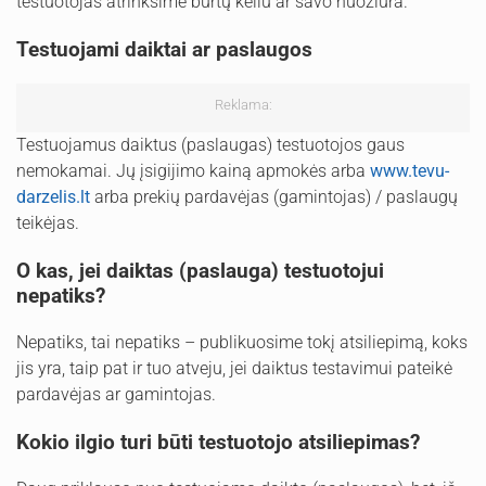
testuotojas atrinksime burtų keliu ar savo nuožiūra.
Testuojami daiktai ar paslaugos
Reklama:
Testuojamus daiktus (paslaugas) testuotojos gaus
nemokamai. Jų įsigijimo kainą apmokės arba
www.tevu-
darzelis.lt
arba prekių pardavėjas (gamintojas) / paslaugų
teikėjas.
O kas, jei daiktas (paslauga) testuotojui
nepatiks?
Nepatiks, tai nepatiks – publikuosime tokį atsiliepimą, koks
jis yra, taip pat ir tuo atveju, jei daiktus testavimui pateikė
pardavėjas ar gamintojas.
Kokio ilgio turi būti testuotojo atsiliepimas?