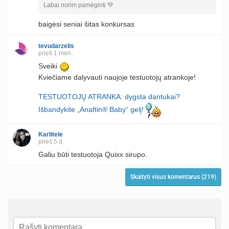
Labai norim pamėginti 💚
baigėsi seniai šitas konkursas
tevudarzelis
prieš 1 mėn.
Sveiki
Kviečiame dalyvauti naujoje testuotojų atrankoje!
TESTUOTOJŲ ATRANKA: dygsta dantukai?
Išbandykite „Anaftin® Baby“ gelį!
Karlitele
prieš 5 d.
Galiu būti testuotoja Quixx sirupo.
Skaityti visus komentarus (219)