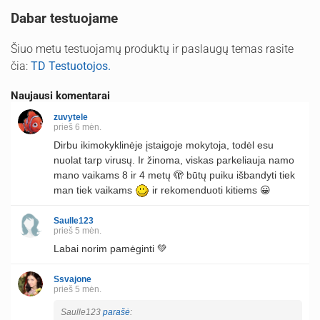
Dabar testuojame
Šiuo metu testuojamų produktų ir paslaugų temas rasite
čia:
TD Testuotojos.
Naujausi komentarai
zuvytele
prieš 6 mėn.
Dirbu ikimokyklinėje įstaigoje mokytoja, todėl esu
nuolat tarp virusų. Ir žinoma, viskas parkeliauja namo
mano vaikams 8 ir 4 metų 🫣 būtų puiku išbandyti tiek
man tiek vaikams
ir rekomenduoti kitiems 😀
Saulle123
prieš 5 mėn.
Labai norim pamėginti 💚
Ssvajone
prieš 5 mėn.
Saulle123
parašė
: