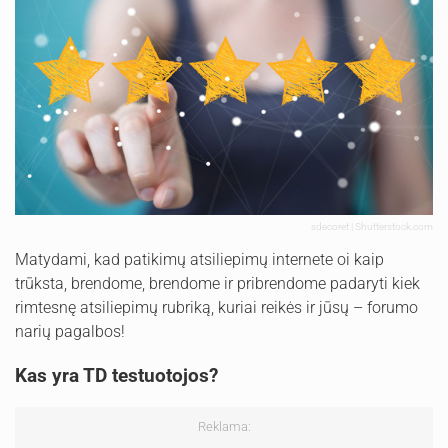
sdecoret | Shutterstock.com
Matydami, kad patikimų atsiliepimų internete oi kaip
trūksta, brendome, brendome ir pribrendome padaryti kiek
rimtesnę atsiliepimų rubriką, kuriai reikės ir jūsų – forumo
narių pagalbos!
Kas yra TD testuotojos?
Reklama: