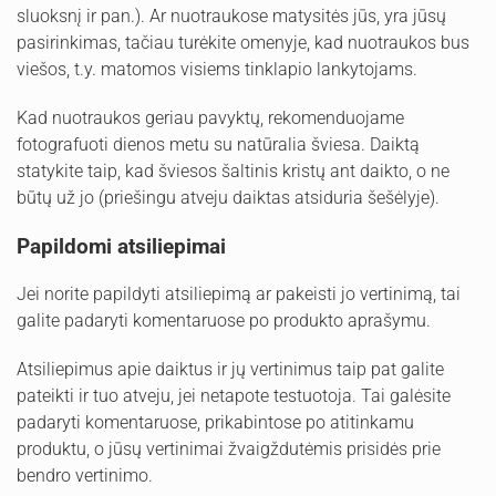
sluoksnį ir pan.). Ar nuotraukose matysitės jūs, yra jūsų
pasirinkimas, tačiau turėkite omenyje, kad nuotraukos bus
viešos, t.y. matomos visiems tinklapio lankytojams.
Kad nuotraukos geriau pavyktų, rekomenduojame
fotografuoti dienos metu su natūralia šviesa. Daiktą
statykite taip, kad šviesos šaltinis kristų ant daikto, o ne
būtų už jo (priešingu atveju daiktas atsiduria šešėlyje).
Papildomi atsiliepimai
Jei norite papildyti atsiliepimą ar pakeisti jo vertinimą, tai
galite padaryti komentaruose po produkto aprašymu.
Atsiliepimus apie daiktus ir jų vertinimus taip pat galite
pateikti ir tuo atveju, jei netapote testuotoja. Tai galėsite
padaryti komentaruose, prikabintose po atitinkamu
produktu, o jūsų vertinimai žvaigždutėmis prisidės prie
bendro vertinimo.