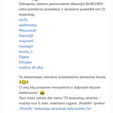
Dėkojame visiems panorusiems išbandyti BUBCHEN
odos priežiūros produktus ir skubame paskelbti net 10
testuotojų:
IveTe
wednesday
Rituuzas@
Kameli@
svajone8
hawaigirl
bonita_s
Dijana
Dziugee
mattina all alba
Su testuotojais netrukus susisieksime asmenine žinute.
O visų kitų prašome nenusiminti ir dalyvauti kituose
žaidimuose!
Šiuo metu vyksta dar viena TD testuotojų atranka -
mažieji nuo 6 mėn. kviečiami ragauti „Rūdolfs“ tyreles!
„Rūdolfs“ testuotojų atrankoje dalyvaukite čia!