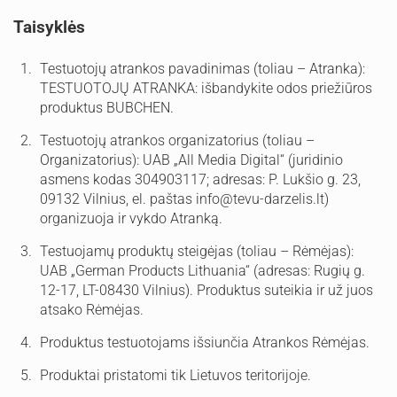
Taisyklės
Testuotojų atrankos pavadinimas (toliau – Atranka):
TESTUOTOJŲ ATRANKA: išbandykite odos priežiūros
produktus BUBCHEN.
Testuotojų atrankos organizatorius (toliau –
Organizatorius): UAB „All Media Digital“ (juridinio
asmens kodas 304903117; adresas: P. Lukšio g. 23,
09132 Vilnius, el. paštas
info@tevu-darzelis.lt
)
organizuoja ir vykdo Atranką.
Testuojamų produktų steigėjas (toliau – Rėmėjas):
UAB „German Products Lithuania“ (adresas: Rugių g.
12-17, LT-08430 Vilnius). Produktus suteikia ir už juos
atsako Rėmėjas.
Produktus testuotojams išsiunčia Atrankos Rėmėjas.
Produktai pristatomi tik Lietuvos teritorijoje.