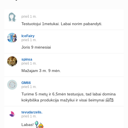
prieš 1 m.
Testuotojui 1metukai. Labai norim pabandyti.
IceFairy
prieš 1 m.
Joris 9 mėnesiai
spinsa
prieš 1 m.
Mažajam 3 m. 9 mėn.
GM66
prieš 1 m.
Turime 5 metų ir 6,5mėn testuojus, tad labai domina
kokybiška produkcija mažyliui ir visai šeimynai 🤗🥰
tevudarzelis.
prieš 1 m.
Labas!