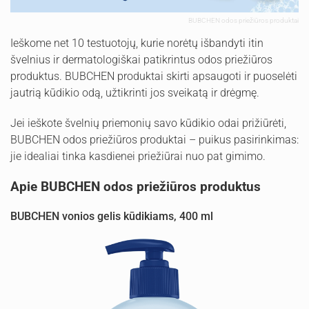
BUBCHEN odos priežiūros produktai
Ieškome net 10 testuotojų, kurie norėtų išbandyti itin
švelnius ir dermatologiškai patikrintus odos priežiūros
produktus. BUBCHEN produktai skirti apsaugoti ir puoselėti
jautrią kūdikio odą, užtikrinti jos sveikatą ir drėgmę.
Jei ieškote švelnių priemonių savo kūdikio odai prižiūrėti,
BUBCHEN odos priežiūros produktai – puikus pasirinkimas:
jie idealiai tinka kasdienei priežiūrai nuo pat gimimo.
Apie BUBCHEN odos priežiūros produktus
BUBCHEN vonios gelis kūdikiams, 400 ml