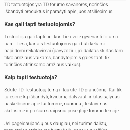
TD testuotojos yra TD forumo savanorės, norinčios
išbandyti produktus ir parašyti apie juos atsiliepimus.
Kas gali tapti testuotojomis?
Testuotoja gali tapti bet kuri Lietuvoje gyvenanti forumo
narė. Tiesa, kartais testuotojoms gali būti keliami
papildomi reikalavimai (pavyzdžiui, jei daiktas skirtas tam
tikro amžiaus vaikams, bandytojomis galės tapti tik
turinčios atitinkamo amžiaus vaikus).
Kaip tapti testuotoja?
Sekite TD Testuotojų temą ir laukite TD pranešimų. Kai tik
turėsime ką išbandyti, kvietimą dalyvauti ir kitas sąlygas
paskelbsime apie tai forume, nuoroda į testavimus
skelbsime ir po šiuo straipsniu prisegtoje forumo temoje.
Jei pageidaujančių bus daugiau, nei turime daiktų,