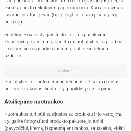
Daug priklauso nuo testuojamo daikto (paslaugos), bet, iš
esmės, griežtų reikalavimų apimčiai nėra. Kuo aprašymas
išsamesnis, tuo geriau (bet pilstyti iš tuščio į kiaurą irgi
nereikia).
Sudėtingesniais atvejais testuotojoms pateiksime
klausimyną, kuris turėtų padėtų rašant atsiliepimą, tad net
ir neturinčioms patirties tai turėtų būti nesudėtinga
užduotis.
Reklama:
Prie atsiliepimo būtų gerai pridėti bent 1-3 pačių darytas
nuotraukas, kurios iliustruotų (papildytų) atsiliepimą.
Atsiliepimo nuotraukos
Nuotraukos turi būti susijusios su produktu ir jo vartojimu:
t.y. galite fotografuoti produkto pakuotę, jo turinį
(pavyzdžiui, kremą, išspaustą ant rankos, sauskelnių vidinį