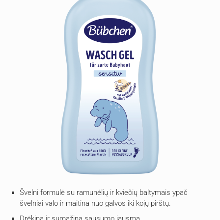
Švelni formulė su ramunėlių ir kviečių baltymais ypač
švelniai valo ir maitina nuo galvos iki kojų pirštų.
Drėkina ir sumažina sausumo jausmą.