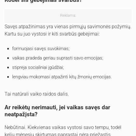
Reklama:
Savęs atpažinimas yra vienas pirmųjų savimonės požymių.
Kartu su juo vystosi ir kiti svarbūs gebėjimai:
formuojasi savęs suvokimas;
vaikas pradeda geriau suprasti savo emocijas;
stiprėja socialiniai įgūdžiai;
lengviau mokomasi atpažinti kitų žmonių emocijas.
Tai natūrali vaiko raidos dalis.
Ar reikėtų nerimauti, jei vaikas savęs dar
neatpažįsta?
Nebūtinai. Kiekvienas vaikas vystosi savo tempu, todėl
kelių mėnesių skirtumas paprastai nėra priežastis