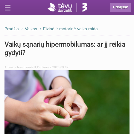
Prisijunk
Pradžia
Vaikas
Fizinė ir motorinė vaiko raida
Vaikų sąnarių hipermobilumas: ar jį reikia
gydyti?
Autorius:
tevu-darzelis.lt
,
Publikuota: 2025-09-02