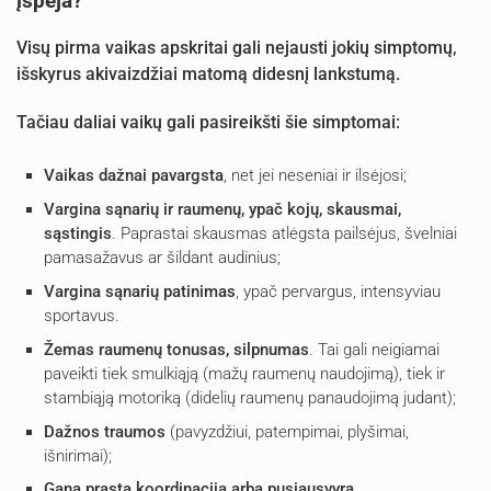
įspėja?
Visų pirma vaikas apskritai gali nejausti jokių simptomų,
išskyrus akivaizdžiai matomą didesnį lankstumą.
Tačiau daliai vaikų gali pasireikšti šie simptomai:
Vaikas dažnai pavargsta
, net jei neseniai ir ilsėjosi;
Vargina sąnarių ir raumenų, ypač kojų, skausmai,
sąstingis
. Paprastai skausmas atlėgsta pailsėjus, švelniai
pamasažavus ar šildant audinius;
Vargina sąnarių patinimas
, ypač pervargus, intensyviau
sportavus.
Žemas raumenų tonusas, silpnumas
. Tai gali neigiamai
paveikti tiek smulkiąją (mažų raumenų naudojimą), tiek ir
stambiąją motoriką (didelių raumenų panaudojimą judant);
Dažnos traumos
(pavyzdžiui, patempimai, plyšimai,
išnirimai);
Gana prasta koordinacija arba pusiausvyra
.