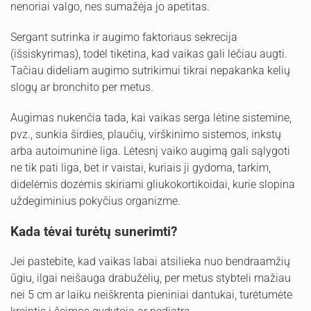
nenoriai valgo, nes sumažėja jo apetitas.
Sergant sutrinka ir augimo faktoriaus sekrecija
(išsiskyrimas), todėl tikėtina, kad vaikas gali lėčiau augti.
Tačiau dideliam augimo sutrikimui tikrai nepakanka kelių
slogų ar bronchito per metus.
Augimas nukenčia tada, kai vaikas serga lėtine sistemine,
pvz., sunkia širdies, plaučių, virškinimo sistemos, inkstų
arba autoimuninė liga. Lėtesnį vaiko augimą gali sąlygoti
ne tik pati liga, bet ir vaistai, kuriais ji gydoma, tarkim,
didelėmis dozėmis skiriami gliukokortikoidai, kurie slopina
uždegiminius pokyčius organizme.
Kada tėvai turėtų sunerimti?
Jei pastebite, kad vaikas labai atsilieka nuo bendraamžių
ūgiu, ilgai neišauga drabužėlių, per metus stybteli mažiau
nei 5 cm ar laiku neiškrenta pieniniai dantukai, turėtumėte