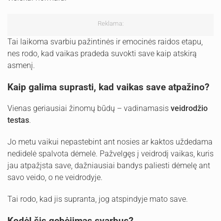
Reklama:
Tai laikoma svarbiu pažintinės ir emocinės raidos etapu,
nes rodo, kad vaikas pradeda suvokti save kaip atskirą
asmenį.
Kaip galima suprasti, kad vaikas save atpažino?
Vienas geriausiai žinomų būdų – vadinamasis
veidrodžio
testas
.
Jo metu vaikui nepastebint ant nosies ar kaktos uždedama
nedidelė spalvota dėmelė. Pažvelgęs į veidrodį vaikas, kuris
jau atpažįsta save, dažniausiai bandys paliesti dėmelę ant
savo veido, o ne veidrodyje.
Tai rodo, kad jis supranta, jog atspindyje mato save.
Kodėl šis gebėjimas svarbus?