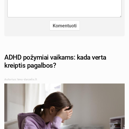
ADHD požymiai vaikams: kada verta
kreiptis pagalbos?
Autorius: tevu-darzelis.lt