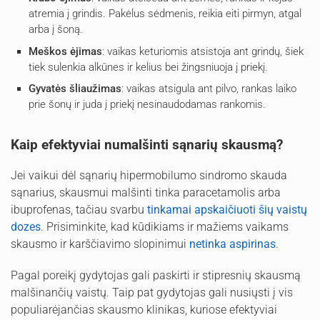
atremia į grindis. Pakėlus sėdmenis, reikia eiti pirmyn, atgal
arba į šoną.
Meškos ėjimas
: vaikas keturiomis atsistoja ant grindų, šiek
tiek sulenkia alkūnes ir kelius bei žingsniuoja į priekį.
Gyvatės šliaužimas
: vaikas atsigula ant pilvo, rankas laiko
prie šonų ir juda į priekį nesinaudodamas rankomis.
Kaip efektyviai numalšinti sąnarių skausmą?
Jei vaikui dėl sąnarių hipermobilumo sindromo skauda
sąnarius, skausmui malšinti tinka paracetamolis arba
ibuprofenas, tačiau svarbu
tinkamai apskaičiuoti šių vaistų
dozes
. Prisiminkite, kad kūdikiams ir mažiems vaikams
skausmo ir karščiavimo slopinimui
netinka aspirinas
.
Pagal poreikį gydytojas gali paskirti ir stipresnių skausmą
malšinančių vaistų. Taip pat gydytojas gali nusiųsti į vis
populiarėjančias skausmo klinikas, kuriose efektyviai