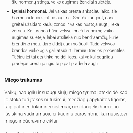
šių hormonų stinga, vaiko augimas ženkliai sulėtėja.
Lytiniai hormonai.
Jei vaikas bręsta anksčiau laiko, šie
hormonai labai skatina augimą. Sparčiai augant, gana
greitai užsidaro kaulų zonos ir vaikas nustoja augti, lieka
žemas. Kai branda būna vėlyva, prieš brendimą vaiko
augimas sulėtėja, labai atsilieka nuo bendraamžių, kurie
brendimo metu daro didelį augimo šuolį. Tada vėlyvos
brandos vaiko ūgis gali atsidurti žemiau trečios procentilės.
Tačiau jei tai atsitinka ne dėl ligos, kai vaikui pagaliau
pradėjus bręsti jo ūgis taip pat pradeda augti.
Miego trūkumas
Vaikų, paauglių ir suaugusiųjų miego tyrimai atskleidė, kad
jo stoka turi įtakos nutukimui, medžiagų apykaitos ligoms,
taip pat ir endokrininei sistemai, nes daugelis hormonų
išsiskiria vadinamuoju cirkadiniu paros ritmu, kai nusistovi
miego ir būdravimo ciklai