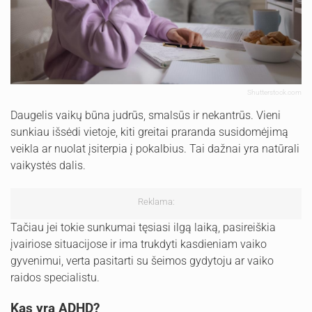
Shutterstock.com
Daugelis vaikų būna judrūs, smalsūs ir nekantrūs. Vieni
sunkiau išsėdi vietoje, kiti greitai praranda susidomėjimą
veikla ar nuolat įsiterpia į pokalbius. Tai dažnai yra natūrali
vaikystės dalis.
Reklama:
Tačiau jei tokie sunkumai tęsiasi ilgą laiką, pasireiškia
įvairiose situacijose ir ima trukdyti kasdieniam vaiko
gyvenimui, verta pasitarti su šeimos gydytoju ar vaiko
raidos specialistu.
Kas yra ADHD?