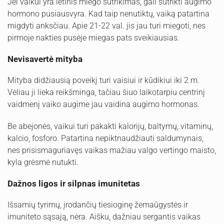
Jei vaikui yra lėtinis miego sutrikimas, gali sutrikti augimo
hormono pusiausvyra. Kad taip nenutiktų, vaiką patartina
migdyti anksčiau. Apie 21-22 val. jis jau turi miegoti, nes
pirmoje nakties pusėje miegas pats sveikiausias.
Nevisavertė mityba
Mityba didžiausią poveikį turi vaisiui ir kūdikiui iki 2 m.
Vėliau ji lieka reikšminga, tačiau šiuo laikotarpiu centrinį
vaidmenį vaiko augime jau vaidina augimo hormonas.
Be abejonės, vaikui turi pakakti kalorijų, baltymų, vitaminų,
kalcio, fosforo. Patartina nepiktnaudžiauti saldumynais,
nes prisismaguriavęs vaikas mažiau valgo vertingo maisto,
kyla grėsmė nutukti.
Dažnos ligos ir silpnas imunitetas
Išsamių tyrimų, įrodančių tiesioginę žemaūgystės ir
imuniteto sąsają, nėra. Aišku, dažniau sergantis vaikas