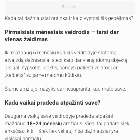
Reklama:
Kada tai dažniausiai nutinka ir kaip vystosi šis gebėjimas?
Pirmaisiais mėnesiais veidrodis – tarsi dar
vienas žaidimas
Iki maždaug 6 mėnesių kūdikis veidrodyje matomą
atvaizdą dažniausiai stebi kaip dar vieną įdomų objektą.
Jis gali šypsotis, juoktis, bandyti paliesti veidrodį ar
„kalbėtis“ su jame matomu kūdikiu.
Šiame amžiuje mažylis dar nesupranta, kad mato save.
Kada vaikai pradeda atpažinti save?
Dauguma vaikų save veidrodyje pradeda atpažinti
maždaug
18–24 mėnesių
amžiaus. Vieni tai padaro kiek
anksčiau, kiti – šiek tiek vėliau, ir tai dažniausiai yra
visiškai normalu.