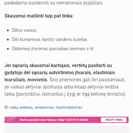
padedama susidoroti su nemaloniais pojūčiais.
Skausmui malšinti taip pat tinka:
Šiltos vonios;
Šilti kompresai, karšto vandens buteliai;
Šildomieji įtrynimai specialiais kremais ir kt.
Jei sąnarių skausmai kartojasi, vertėtų pasitarti su
gydytoju dėl sąnarių sutvirtinimo įtvarais, elastiniais
tvarsčiais, movomis.
Šios priemonės gali itin pasitarnauti,
jei vaikas aktyviai sportuoja arba kitaip aktyviai leidžia
laiką (pavyzdžiui, išsiruošus į žygį ar ilgą kelionę dviračiu).
,
,
vaikų sveikata
lankstumas
hipermobilumas