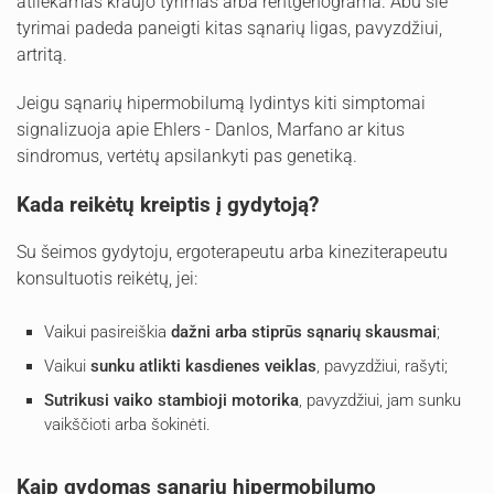
atliekamas kraujo tyrimas arba rentgenograma. Abu šie
tyrimai padeda paneigti kitas sąnarių ligas, pavyzdžiui,
artritą.
Jeigu sąnarių hipermobilumą lydintys kiti simptomai
signalizuoja apie Ehlers - Danlos, Marfano ar kitus
sindromus, vertėtų apsilankyti pas genetiką.
Kada reikėtų kreiptis į gydytoją?
Su šeimos gydytoju, ergoterapeutu arba kineziterapeutu
konsultuotis reikėtų, jei:
Vaikui pasireiškia
dažni arba stiprūs sąnarių skausmai
;
Vaikui
sunku atlikti kasdienes veiklas
, pavyzdžiui, rašyti;
Sutrikusi vaiko stambioji motorika
, pavyzdžiui, jam sunku
vaikščioti arba šokinėti.
Kaip gydomas sąnarių hipermobilumo