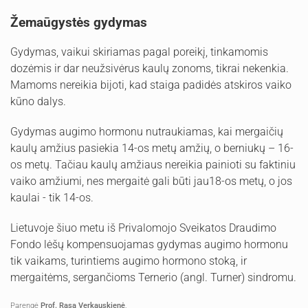
Žemaūgystės gydymas
Gydymas, vaikui skiriamas pagal poreikį, tinkamomis
dozėmis ir dar neužsivėrus kaulų zonoms, tikrai nekenkia.
Mamoms nereikia bijoti, kad staiga padidės atskiros vaiko
kūno dalys.
Gydymas augimo hormonu nutraukiamas, kai mergaičių
kaulų amžius pasiekia 14-os metų amžių, o berniukų – 16-
os metų. Tačiau kaulų amžiaus nereikia painioti su faktiniu
vaiko amžiumi, nes mergaitė gali būti jau18-os metų, o jos
kaulai - tik 14-os.
Lietuvoje šiuo metu iš Privalomojo Sveikatos Draudimo
Fondo lėšų kompensuojamas gydymas augimo hormonu
tik vaikams, turintiems augimo hormono stoką, ir
mergaitėms, sergančioms Ternerio (angl. Turner) sindromu.
Parengė
Prof. Rasa Verkauskienė
,