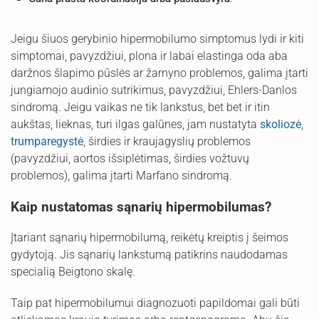
Jeigu šiuos gerybinio hipermobilumo simptomus lydi ir kiti
simptomai, pavyzdžiui, plona ir labai elastinga oda aba
daržnos šlapimo pūslės ar žarnyno problemos, galima įtarti
jungiamojo audinio sutrikimus, pavyzdžiui, Ehlers-Danlos
sindromą. Jeigu vaikas ne tik lankstus, bet bet ir itin
aukštas, lieknas, turi ilgas galūnes, jam nustatyta
skoliozė
,
trumparegystė
, širdies ir kraujagyslių problemos
(pavyzdžiui, aortos išsiplėtimas, širdies vožtuvų
problemos), galima įtarti Marfano sindromą.
Kaip nustatomas sąnarių hipermobilumas?
Įtariant sąnarių hipermobilumą, reikėtų kreiptis į šeimos
gydytoją. Jis sąnarių lankstumą patikrins naudodamas
specialią Beigtono skalę.
Taip pat hipermobilumui diagnozuoti papildomai gali būti