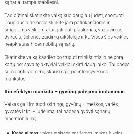
sąnariai tampa stabilesni.
Tad būtinai skatinkite vaiką kuo daugiau judėti, sportuoti.
Daugiausia dėmesio skirkite jam patinkančioms ir
smagioms veikloms: tai gali būti plaukimas, važiavimas
dviračiu, šėlionės žaidimų aikštelėje ir kt. Visos šios veiklos
neapkrauna hipermobilių sąnarių.
Skatinkite vaiką kasdien po truputį minkštintis, o ne porą
kartų per savaitę aktyviai veiklai skirti daug laiko. Tai padės
sumažinti raumenų skausmą ir po intensyvesnės
mankštos.
Itin efektyvi mankšta – gyvūnų judėjimo imitavimas
Vaikas gali imituoti skirtingų gyvūnų – meškos, varlės,
gyvatės ir kt. – judėjimą: tai padeda gydyti sąnarių
hipermobilumą.
Krabo ėjimas
: vaikas atsisėda ant žemės, rankas ir kojas