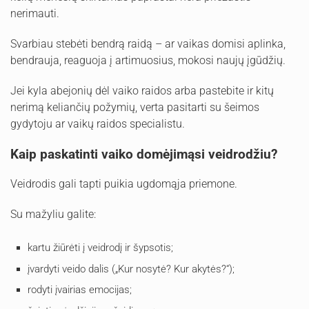
nerimauti.
Svarbiau stebėti bendrą raidą – ar vaikas domisi aplinka,
bendrauja, reaguoja į artimuosius, mokosi naujų įgūdžių.
Jei kyla abejonių dėl vaiko raidos arba pastebite ir kitų
nerimą keliančių požymių, verta pasitarti su šeimos
gydytoju ar vaikų raidos specialistu.
Kaip paskatinti vaiko domėjimąsi veidrodžiu?
Veidrodis gali tapti puikia ugdomąja priemone.
Su mažyliu galite:
kartu žiūrėti į veidrodį ir šypsotis;
įvardyti veido dalis („Kur nosytė? Kur akytės?“);
rodyti įvairias emocijas;