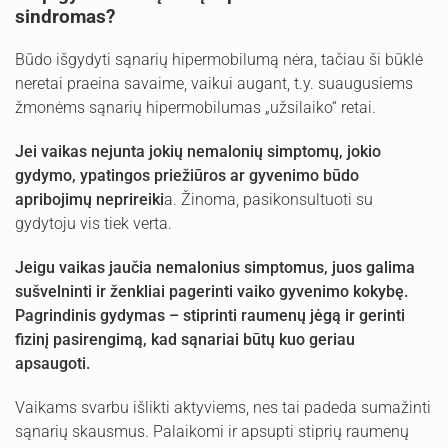
sindromas?
Būdo išgydyti sąnarių hipermobilumą nėra, tačiau ši būklė
neretai praeina savaime, vaikui augant, t.y. suaugusiems
žmonėms sąnarių hipermobilumas „užsilaiko“ retai.
Jei vaikas nejunta jokių nemalonių simptomų, jokio
gydymo, ypatingos priežiūros ar gyvenimo būdo
apribojimų neprireiki
a. Žinoma, pasikonsultuoti su
gydytoju vis tiek verta.
Jeigu vaikas jaučia nemalonius simptomus, juos galima
sušvelninti ir ženkliai pagerinti vaiko gyvenimo kokybę.
Pagrindinis gydymas – stiprinti raumenų jėgą ir gerinti
fizinį pasirengimą, kad sąnariai būtų kuo geriau
apsaugoti.
Vaikams svarbu išlikti aktyviems, nes tai padeda sumažinti
sąnarių skausmus. Palaikomi ir apsupti stiprių raumenų