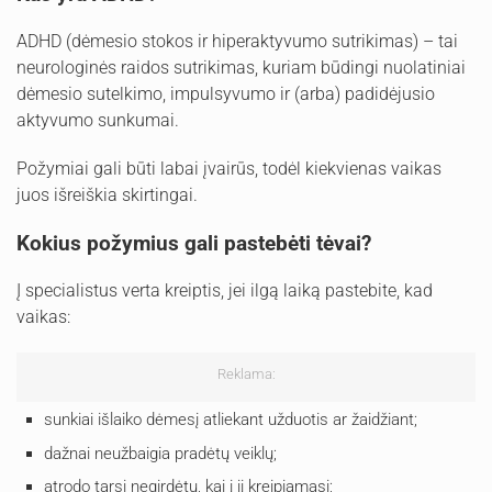
ADHD (dėmesio stokos ir hiperaktyvumo sutrikimas) – tai
neurologinės raidos sutrikimas, kuriam būdingi nuolatiniai
dėmesio sutelkimo, impulsyvumo ir (arba) padidėjusio
aktyvumo sunkumai.
Požymiai gali būti labai įvairūs, todėl kiekvienas vaikas
juos išreiškia skirtingai.
Kokius požymius gali pastebėti tėvai?
Į specialistus verta kreiptis, jei ilgą laiką pastebite, kad
vaikas:
Reklama:
sunkiai išlaiko dėmesį atliekant užduotis ar žaidžiant;
dažnai neužbaigia pradėtų veiklų;
atrodo tarsi negirdėtų, kai į jį kreipiamasi;