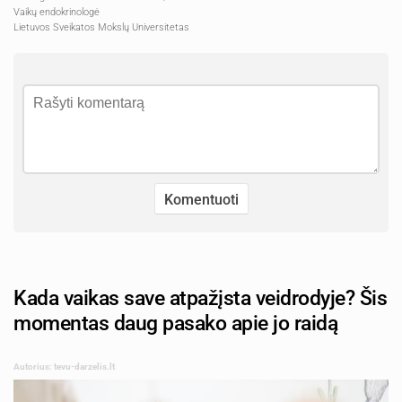
Vaikų endokrinologė
Lietuvos Sveikatos Mokslų Universitetas
Kada vaikas save atpažįsta veidrodyje? Šis
momentas daug pasako apie jo raidą
Autorius: tevu-darzelis.lt