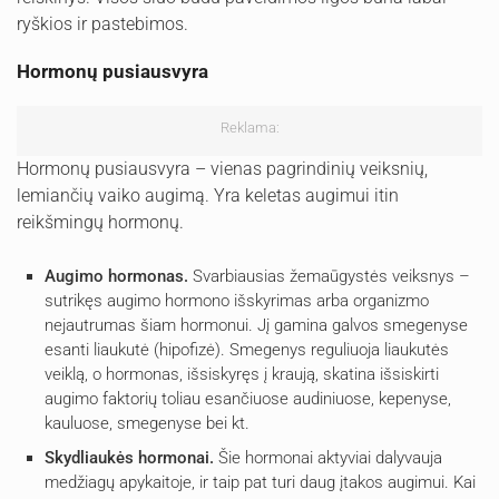
ryškios ir pastebimos.
Hormonų pusiausvyra
Reklama:
Hormonų pusiausvyra – vienas pagrindinių veiksnių,
lemiančių vaiko augimą. Yra keletas augimui itin
reikšmingų hormonų.
Augimo hormonas.
Svarbiausias žemaūgystės veiksnys –
sutrikęs augimo hormono išskyrimas arba organizmo
nejautrumas šiam hormonui. Jį gamina galvos smegenyse
esanti liaukutė (hipofizė). Smegenys reguliuoja liaukutės
veiklą, o hormonas, išsiskyręs į kraują, skatina išsiskirti
augimo faktorių toliau esančiuose audiniuose, kepenyse,
kauluose, smegenyse bei kt.
Skydliaukės hormonai.
Šie hormonai aktyviai dalyvauja
medžiagų apykaitoje, ir taip pat turi daug įtakos augimui. Kai