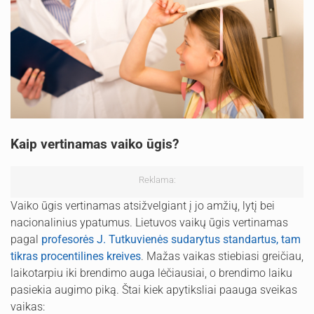
Kaip vertinamas vaiko ūgis?
Reklama:
Vaiko ūgis vertinamas atsižvelgiant į jo amžių, lytį bei
nacionalinius ypatumus. Lietuvos vaikų ūgis vertinamas
pagal
profesorės J. Tutkuvienės sudarytus standartus, tam
tikras procentilines kreives
. Mažas vaikas stiebiasi greičiau,
laikotarpiu iki brendimo auga lėčiausiai, o brendimo laiku
pasiekia augimo piką. Štai kiek apytiksliai paauga sveikas
vaikas: