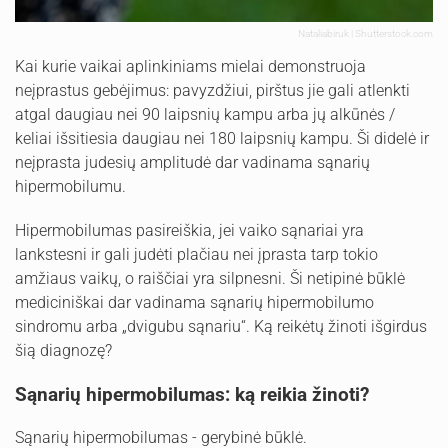
Nataliabiruk | Shutterstock.com
Kai kurie vaikai aplinkiniams mielai demonstruoja
neįprastus gebėjimus: pavyzdžiui, pirštus jie gali atlenkti
atgal daugiau nei 90 laipsnių kampu arba jų alkūnės /
keliai išsitiesia daugiau nei 180 laipsnių kampu. Ši didelė ir
neįprasta judesių amplitudė dar vadinama sąnarių
hipermobilumu.
Hipermobilumas pasireiškia, jei vaiko sąnariai yra
lankstesni ir gali judėti plačiau nei įprasta tarp tokio
amžiaus vaikų, o raiščiai yra silpnesni. Ši netipinė būklė
mediciniškai dar vadinama sąnarių hipermobilumo
sindromu arba „dvigubu sąnariu“. Ką reikėtų žinoti išgirdus
šią diagnozę?
Sąnarių hipermobilumas: ką reikia žinoti?
Sąnarių hipermobilumas - gerybinė būklė.