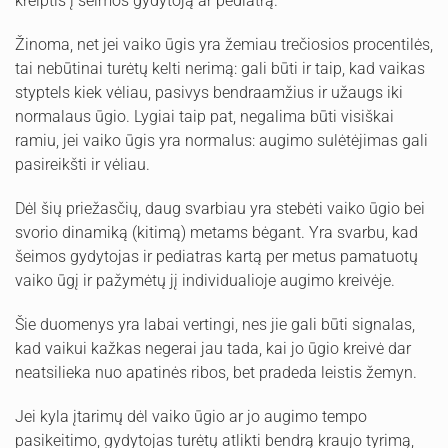
kreiptis į šeimos gydytoją ar pediatrą.
Žinoma, net jei vaiko ūgis yra žemiau trečiosios procentilės,
tai nebūtinai turėtų kelti nerimą: gali būti ir taip, kad vaikas
styptels kiek vėliau, pasivys bendraamžius ir užaugs iki
normalaus ūgio. Lygiai taip pat, negalima būti visiškai
ramiu, jei vaiko ūgis yra normalus: augimo sulėtėjimas gali
pasireikšti ir vėliau.
Dėl šių priežasčių, daug svarbiau yra stebėti vaiko ūgio bei
svorio dinamiką (kitimą) metams bėgant. Yra svarbu, kad
šeimos gydytojas ir pediatras kartą per metus pamatuotų
vaiko ūgį ir pažymėtų jį individualioje augimo kreivėje.
Šie duomenys yra labai vertingi, nes jie gali būti signalas,
kad vaikui kažkas negerai jau tada, kai jo ūgio kreivė dar
neatsilieka nuo apatinės ribos, bet pradeda leistis žemyn.
Jei kyla įtarimų dėl vaiko ūgio ar jo augimo tempo
pasikeitimo, gydytojas turėtų atlikti bendrą kraujo tyrimą,