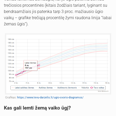
trečiosios procentinės (kitais žodžiais tariant, lyginant su
bendraamžiais jis patenka tarp 3 proc. mažiausio ūgio
vaikų – grafike trečiąją procentilę žymi raudona linija “labai
žemas ūgis”).
Grafikas:
https://www.tevu-darzelis.lt/ugio-svorio-diagramos/
Kas gali lemti žemą vaiko ūgį?