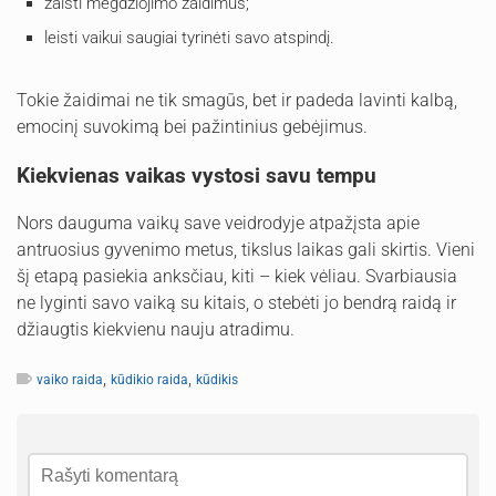
žaisti mėgdžiojimo žaidimus;
leisti vaikui saugiai tyrinėti savo atspindį.
Tokie žaidimai ne tik smagūs, bet ir padeda lavinti kalbą,
emocinį suvokimą bei pažintinius gebėjimus.
Kiekvienas vaikas vystosi savu tempu
Nors dauguma vaikų save veidrodyje atpažįsta apie
antruosius gyvenimo metus, tikslus laikas gali skirtis. Vieni
šį etapą pasiekia anksčiau, kiti – kiek vėliau. Svarbiausia
ne lyginti savo vaiką su kitais, o stebėti jo bendrą raidą ir
džiaugtis kiekvienu nauju atradimu.
,
,
vaiko raida
kūdikio raida
kūdikis