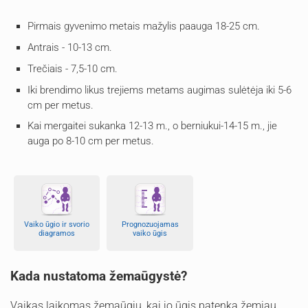
Pirmais gyvenimo metais mažylis paauga 18-25 cm.
Antrais - 10-13 cm.
Trečiais - 7,5-10 cm.
Iki brendimo likus trejiems metams augimas sulėtėja iki 5-6
cm per metus.
Kai mergaitei sukanka 12-13 m., o berniukui-14-15 m., jie
auga po 8-10 cm per metus.
Vaiko ūgio ir svorio
Prognozuojamas
diagramos
vaiko ūgis
Kada nustatoma žemaūgystė?
Vaikas laikomas žemaūgiu, kai jo ūgis patenka žemiau