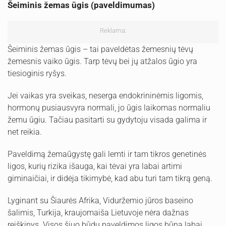
Šeiminis žemas ūgis (paveldimumas)
Reklama:
Šeiminis žemas ūgis – tai paveldėtas žemesnių tėvų
žemesnis vaiko ūgis. Tarp tėvų bei jų atžalos ūgio yra
tiesioginis ryšys.
Jei vaikas yra sveikas, neserga endokrininėmis ligomis,
hormonų pusiausvyra normali, jo ūgis laikomas normaliu
žemu ūgiu. Tačiau pasitarti su gydytoju visada galima ir
net reikia.
Paveldimą žemaūgystę gali lemti ir tam tikros genetinės
ligos, kurių rizika išauga, kai tėvai yra labai artimi
giminaičiai, ir didėja tikimybė, kad abu turi tam tikrą geną.
Lyginant su Šiaurės Afrika, Viduržemio jūros baseino
šalimis, Turkija, kraujomaiša Lietuvoje nėra dažnas
reiškinys. Visos šiuo būdu paveldimos ligos būna labai