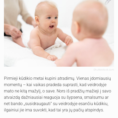
Shutterstock.com
Pirmieji kūdikio metai kupini atradimų. Vienas įdomiausių
momentų – kai vaikas pradeda suprasti, kad veidrodyje
mato ne kitą mažylį, o save. Nors iš pradžių mažieji į savo
atvaizdą dažniausiai reaguoja su šypsena, smalsumu ar
net bando „susidraugauti“ su veidrodyje esančiu kūdikiu,
ilgainiui jie ima suvokti, kad tai yra jų pačių atspindys.