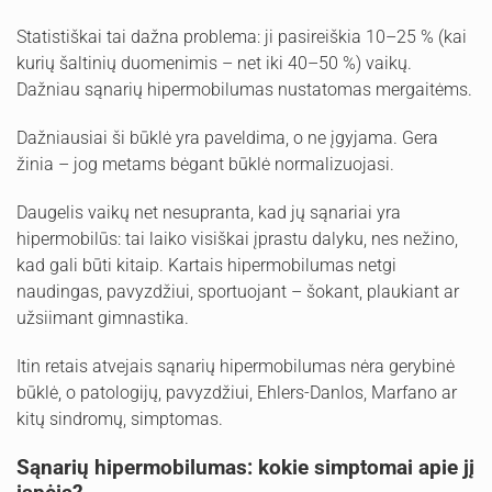
Statistiškai tai dažna problema: ji pasireiškia 10–25 % (kai
kurių šaltinių duomenimis – net iki 40–50 %) vaikų.
Dažniau sąnarių hipermobilumas nustatomas mergaitėms.
Dažniausiai ši būklė yra paveldima, o ne įgyjama. Gera
žinia – jog metams bėgant būklė normalizuojasi.
Daugelis vaikų net nesupranta, kad jų sąnariai yra
hipermobilūs: tai laiko visiškai įprastu dalyku, nes nežino,
kad gali būti kitaip. Kartais hipermobilumas netgi
naudingas, pavyzdžiui, sportuojant – šokant, plaukiant ar
užsiimant gimnastika.
Itin retais atvejais sąnarių hipermobilumas nėra gerybinė
būklė, o patologijų, pavyzdžiui, Ehlers-Danlos, Marfano ar
kitų sindromų, simptomas.
Sąnarių hipermobilumas: kokie simptomai apie jį