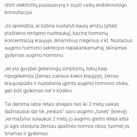
ištirti elektrolitų pusiausvyrą ir siųsti vaikų endokrinologo
konsultacijai.
Jis sprendžia, ar būtina nustatyti kaulų amžių (atlikti
plaštakos rentgeno nuotrauką), bazinę hormonų
koncentraciją kraujyje, dinaminius mėginius ir kt. Nustačius
augimo hormono sekrecijos nepakankamumą, skiriamas
gydymas augimo hormonu.
Jei yra gyvybei grėsmingų simptomų, tokių kaip
hipoglikemija (žemas cukraus kiekis kraujyje), žemas
kraujospūdis ir nustatoma įgimta augimo hormono stoka,
gali būti gydomas net ir kūdikis.
Tai daroma labai retais atvejais nes iki 2 metų vaikas
dažniausiai dar tik „renkasi“ savo augimo „tunelį“ (kreivę).
Jei mažyliui sulaukus 2 metų jo augimo greitis lėtėja arba
jo ūgis atsiduria žemiau apatinės normos ribos, tuomet jis
tiriamas ir gydomas.