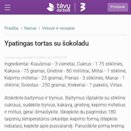
Prisijunk
Pradžia
Namai
Virtuvė ir receptai
Ypatingas tortas su šokoladu
Autorius:
tevu-darzelis.lt
,
Publikuota: 0000-00-00
Ingredientai: Kiaušiniai - 3 vienetai, Cukrus - 1.75 stiklinės,
Kakava - 75 gramai, Grietinė - 80 mililitrai, Miltai - 1 stiklinė,
Kepimo milteliai - 25 gramai, Pienas - 3 stiklinės, Manai - 1
stiklinė, Sviestas - 250 gramai, Krekeriai - 1 pakelis, Virtas .
Atskirkite baltymus ir trynius. Baltymus išplakite su stikline
cukraus, sudėkite trynius, kakavą, grietinę, kepimo miltelius
ir miltus, gerai išmaišykite. Iškepkite du pagrindus 180
laipsnių temperatūros orkaitėje: kepimo formą ištepkite
riebalais, kepkite apie pusvalandį. Paruoškite pirmą kremą: