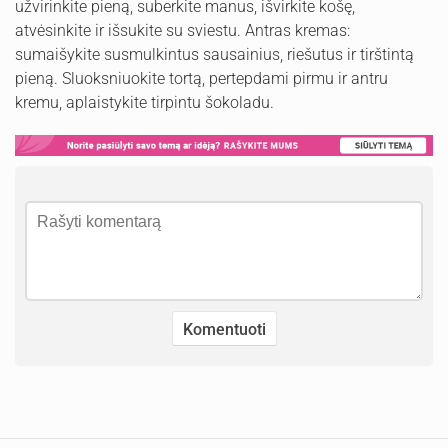
užvirinkite pieną, suberkite manus, išvirkite košę,
atvėsinkite ir išsukite su sviestu. Antras kremas:
sumaišykite susmulkintus sausainius, riešutus ir tirštintą
pieną. Sluoksniuokite tortą, pertepdami pirmu ir antru
kremu, aplaistykite tirpintu šokoladu.