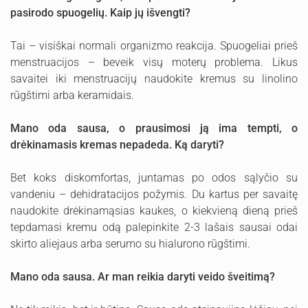
pasirodo spuogelių. Kaip jų išvengti?
Tai – visiškai normali organizmo reakcija. Spuogeliai prieš
menstruacijos – beveik visų moterų problema. Likus
savaitei iki menstruacijų naudokite kremus su linolino
rūgštimi arba keramidais.
Mano oda sausa, o prausimosi ją ima tempti, o
drėkinamasis kremas nepadeda. Ką daryti?
Bet koks diskomfortas, juntamas po odos sąlyčio su
vandeniu – dehidratacijos požymis. Du kartus per savaitę
naudokite drėkinamąsias kaukes, o kiekvieną dieną prieš
tepdamasi kremu odą palepinkite 2-3 lašais sausai odai
skirto aliejaus arba serumo su hialurono rūgštimi.
Mano oda sausa. Ar man reikia daryti veido šveitimą?