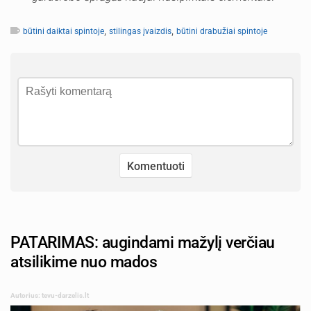
,
,
būtini daiktai spintoje
stilingas įvaizdis
būtini drabužiai spintoje
PATARIMAS: augindami mažylį verčiau
atsilikime nuo mados
Autorius: tevu-darzelis.lt