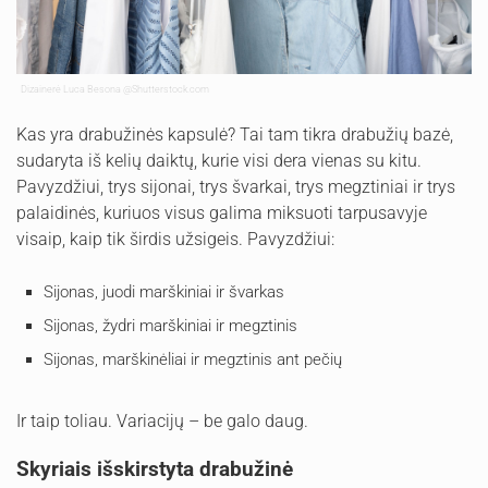
Dizainerė Luca Besona
@Shutterstock.com
Kas yra drabužinės kapsulė? Tai tam tikra drabužių bazė,
sudaryta iš kelių daiktų, kurie visi dera vienas su kitu.
Pavyzdžiui, trys sijonai, trys švarkai, trys megztiniai ir trys
palaidinės, kuriuos visus galima miksuoti tarpusavyje
visaip, kaip tik širdis užsigeis. Pavyzdžiui:
Sijonas, juodi marškiniai ir švarkas
Sijonas, žydri marškiniai ir megztinis
Sijonas, marškinėliai ir megztinis ant pečių
Ir taip toliau. Variacijų – be galo daug.
Skyriais išskirstyta drabužinė