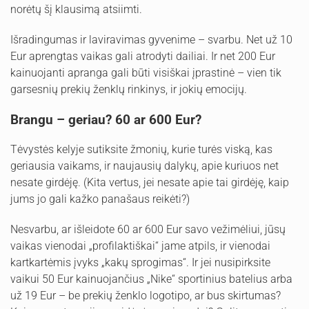
norėtų šį klausimą atsiimti.
Išradingumas ir laviravimas gyvenime – svarbu. Net už 10
Eur aprengtas vaikas gali atrodyti dailiai. Ir net 200 Eur
kainuojanti apranga gali būti visiškai įprastinė – vien tik
garsesnių prekių ženklų rinkinys, ir jokių emocijų.
Brangu – geriau? 60 ar 600 Eur?
Tėvystės kelyje sutiksite žmonių, kurie turės viską, kas
geriausia vaikams, ir naujausių dalykų, apie kuriuos net
nesate girdėję. (Kita vertus, jei nesate apie tai girdėję, kaip
jums jo gali kažko panašaus reikėti?)
Nesvarbu, ar išleidote 60 ar 600 Eur savo vežimėliui, jūsų
vaikas vienodai „profilaktiškai“ jame atpils, ir vienodai
kartkartėmis įvyks „kakų sprogimas“. Ir jei nusipirksite
vaikui 50 Eur kainuojančius „Nike“ sportinius batelius arba
už 19 Eur – be prekių ženklo logotipo, ar bus skirtumas?