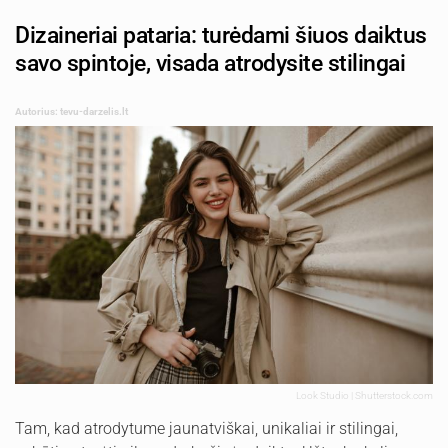
Dizaineriai pataria: turėdami šiuos daiktus
savo spintoje, visada atrodysite stilingai
Autorius: tevu-darzelis.lt
Look Studio | Shutterstock.com
Tam, kad atrodytume jaunatviškai, unikaliai ir stilingai,