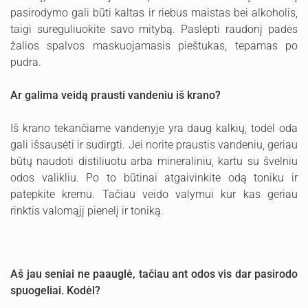
pasirodymo gali būti kaltas ir riebus maistas bei alkoholis,
taigi sureguliuokite savo mitybą. Paslėpti raudonį padės
žalios spalvos maskuojamasis pieštukas, tepamas po
pudra.
Ar galima veidą prausti vandeniu iš krano?
Iš krano tekančiame vandenyje yra daug kalkių, todėl oda
gali išsausėti ir sudirgti. Jei norite praustis vandeniu, geriau
būtų naudoti distiliuotu arba mineraliniu, kartu su švelniu
odos valikliu. Po to būtinai atgaivinkite odą toniku ir
patepkite kremu. Tačiau veido valymui kur kas geriau
rinktis valomąjį pienelį ir toniką.
Aš jau seniai ne paauglė, tačiau ant odos vis dar pasirodo
spuogeliai. Kodėl?