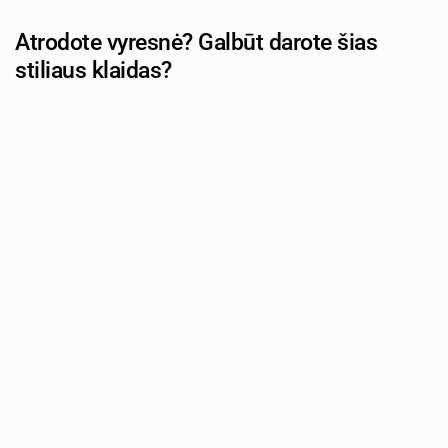
Atrodote vyresnė? Galbūt darote šias
stiliaus klaidas?
Autorius: tevu-darzelis.lt
Syda Productions | Shutterstock.com
Norite atrodyti jaunatviškai ir stilingai bei versti aplinkinius