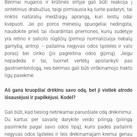
Bėrimai nugaros ir krūtinės srityje gali būti reakcija į
sintetinius drabužius, taigi pirmiausia ką turite padaryti, tai
rinktis natūralių medžiagų aprangą, kuri leistų odai
kvėpuoti. Jei po poros mėnesių spuogeliai nedingsta,
naudokite prieš tai išvardintas priemones, kurių sudėtyje
yra retino ir salicilo rūgščių (pirmoji normalizuoja riebalų
gamybą, antroji – pašalina negyvas odos ląsteles ir valo
poras) bei cinko (jis pagreitina odos gijimą). Jeigu
nepadeda ir tai, tuomet vertėtų apsilankyti pas
gastroenterologą, nes bėrimas gali būti virškinamojo trakto
ligų pasekmė.
Aš gana kruopšiai drėkinu savo odą, bet ji vistiek atrodo
išsausėjusi ir papilkėjusi. Kodėl?
Gali būti, kad tiesiog netinkamai paruošiate odą drėkinimui.
Du kartus per savaitę darykite veido pilingą (pilingą
pasirinkite pagal savo odos tipą), kuris padės pašalinti
negyvas odos ląsteles ir leis drėkinamajam kremui geriau