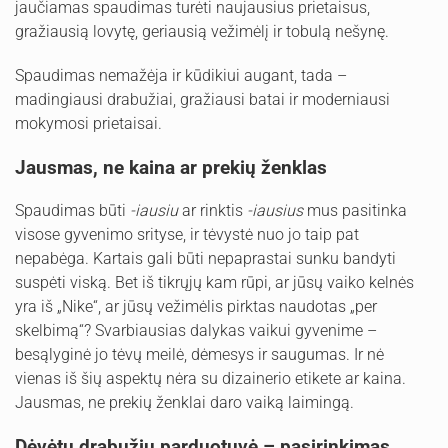
jaučiamas spaudimas turėti naujausius prietaisus,
gražiausią lovytę, geriausią vežimėlį ir tobulą nešynę.
Spaudimas nemažėja ir kūdikiui augant, tada –
madingiausi drabužiai, gražiausi batai ir moderniausi
mokymosi prietaisai.
Jausmas, ne kaina ar prekių ženklas
Spaudimas būti
-iausiu
ar rinktis
-iausius
mus pasitinka
visose gyvenimo srityse, ir tėvystė nuo jo taip pat
nepabėga. Kartais gali būti nepaprastai sunku bandyti
suspėti viską. Bet iš tikrųjų kam rūpi, ar jūsų vaiko kelnės
yra iš „Nike“, ar jūsų vežimėlis pirktas naudotas „per
skelbimą“? Svarbiausias dalykas vaikui gyvenime –
besąlyginė jo tėvų meilė, dėmesys ir saugumas. Ir nė
vienas iš šių aspektų nėra su dizainerio etikete ar kaina.
Jausmas, ne prekių ženklai daro vaiką laimingą.
Dėvėtų drabužių parduotuvė – pasirinkimas