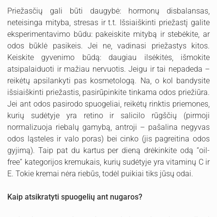
Priežasčių gali būti daugybė: hormonų disbalansas,
neteisinga mityba, stresas ir t.t. Išsiaiškinti priežastį galite
eksperimentavimo būdu: pakeiskite mitybą ir stebėkite, ar
odos būklė pasikeis. Jei ne, vadinasi priežastys kitos.
Keiskite gyvenimo būdą: daugiau ilsėkitės, išmokite
atsipalaiduoti ir mažiau nervuotis. Jeigu ir tai nepadeda –
reikėtų apsilankyti pas kosmetologą. Na, o kol bandysite
išsiaiškinti priežastis, pasirūpinkite tinkama odos priežiūra.
Jei ant odos pasirodo spuogeliai, reikėtų rinktis priemones,
kurių sudėtyje yra retino ir salicilo rūgščių (pirmoji
normalizuoja riebalų gamybą, antroji – pašalina negyvas
odos ląsteles ir valo poras) bei cinko (jis pagreitina odos
gyjimą). Taip pat du kartus per dieną drėkinkite odą “oil-
free” kategorijos kremukais, kurių sudėtyje yra vitaminų C ir
E. Tokie kremai nėra riebūs, todėl puikiai tiks jūsų odai.
Kaip atsikratyti spuogelių ant nugaros?