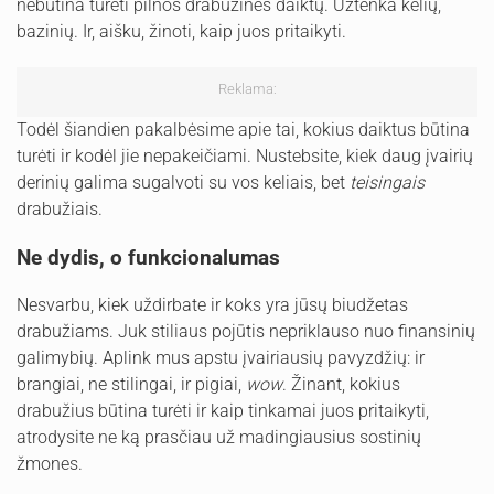
nebūtina turėti pilnos drabužinės daiktų. Užtenka kelių,
bazinių. Ir, aišku, žinoti, kaip juos pritaikyti.
Reklama:
Todėl šiandien pakalbėsime apie tai, kokius daiktus būtina
turėti ir kodėl jie nepakeičiami. Nustebsite, kiek daug įvairių
derinių galima sugalvoti su vos keliais, bet
teisingais
drabužiais.
Ne dydis, o funkcionalumas
Nesvarbu, kiek uždirbate ir koks yra jūsų biudžetas
drabužiams. Juk stiliaus pojūtis nepriklauso nuo finansinių
galimybių. Aplink mus apstu įvairiausių pavyzdžių: ir
brangiai, ne stilingai, ir pigiai,
wow
. Žinant, kokius
drabužius būtina turėti ir kaip tinkamai juos pritaikyti,
atrodysite ne ką prasčiau už madingiausius sostinių
žmones.