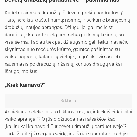
Kodėl nesirinkus drabužių iš dėvėtų prekių parduotuvių?
Taip, nereikia kraštutinumų: norime, ir perkame brangesnių
drabužių, naujos aprangos. Džiugu, jei galime leisti
daugiau, įskaitant keletą per metus poilsinių kelionių su
visa šeima. Tačiau tiek pat džiaugsmo gali teikti ir aviečių
skynimas nuo močiutės krūmo, gamtos pažinimas su
vaiku, paprastų kaladėlių vietoje „Lego“ rikiavimas arba
rausimasis po drabužių ir žaislų, kuriuos draugų vaikai
išaugo, maišus.
„Kiek kainavo?“
Reklama:
Ar niekada neteko sulaukti klausimo „na, ir kiek išleidai šitai
vaiko aprangai“? O jūs didžiuodamasi atsakėte, kad
„kailinukai kainavo 4 Eur dėvėtų drabužių parduotuvėje“?..
Tada žiūrite į žmogaus veidą, ir aiškiai suprantate, kad jis