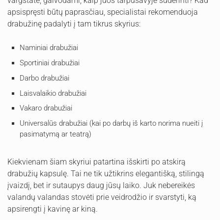
vargstate, galvodami, kaip juos tarpusavyje suderinti? Kad
apsispręsti būtų paprasčiau, specialistai rekomenduoja
drabužinę padalyti į tam tikrus skyrius:
Naminiai drabužiai
Sportiniai drabužiai
Darbo drabužiai
Laisvalaikio drabužiai
Vakaro drabužiai
Universalūs drabužiai (kai po darbų iš karto norima nueiti į
pasimatymą ar teatrą)
Kiekvienam šiam skyriui patartina išskirti po atskirą
drabužių kapsulę. Tai ne tik užtikrins elegantišką, stilingą
įvaizdį, bet ir sutaupys daug jūsų laiko. Juk nebereikės
valandų valandas stovėti prie veidrodžio ir svarstyti, ką
apsirengti į kavinę ar kiną.