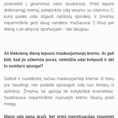
įsiskverbti į giluminius odos sluoksnius. Prieš tepant
drėkinamąjį kremą, palepinkite odą serumu su vitaminu C,
kuris padės odai atgauti natūralų spindesį. Ir žinoma,
nepamirškite gerti daug vandens: mažiausiai 2 litrus per
dieną, o jei aktyviai sportuojate – dar daugiau.
Aš kiekvieną dieną tepuosi maskuojamuoju kremu. Ar gali
būti, kad jis užkemša poras, neleidžia odai kvėpuoti ir dėl
to susidaro spuogai?
Galbūt ir nustebsite, tačiau maskuojamieji kremai iš tiesų
yra naudingi, nes padeda apsaugoti odą nuo teršalų iš
aplinkos. Žinoma, tai galioja tik kokybiškai kosmetikai.
Svarbiausia nepamirškite nusivalyti kremo likučių prieš
miegą.
Mano oda gana graži, bet prieš menstruacijas visuomet