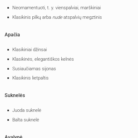
Neornamentuoti, t. y. vienspalviai, marškiniai
Klasikinis pilkų arba
nude
atspalvių megztinis
Apačia
Klasikiniai džinsai
Klasikinės, elegantiškos kelnės
Susiaučiamas sijonas
Klasikinis lietpaltis
Suknelės
Juoda suknelė
Balta suknelė
Avalynė