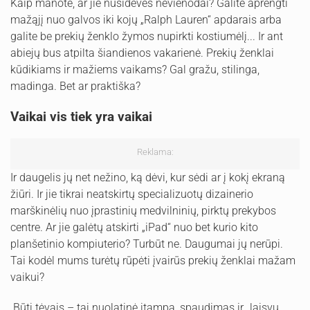
Kaip manote, ar jie nusidėvės nevienodai? Galite aprengti
mažąjį nuo galvos iki kojų „Ralph Lauren“ apdarais arba
galite be prekių ženklo žymos nupirkti kostiumėlį... Ir ant
abiejų bus atpilta šiandienos vakarienė. Prekių ženklai
kūdikiams ir mažiems vaikams? Gal gražu, stilinga,
madinga. Bet ar praktiška?
Vaikai vis tiek yra vaikai
Reklama:
Ir daugelis jų net nežino, ką dėvi, kur sėdi ar į kokį ekraną
žiūri. Ir jie tikrai neatskirtų specializuotų dizainerio
marškinėlių nuo įprastinių medvilninių, pirktų prekybos
centre. Ar jie galėtų atskirti „iPad“ nuo bet kurio kito
planšetinio kompiuterio? Turbūt ne. Daugumai jų nerūpi.
Tai kodėl mums turėtų rūpėti įvairūs prekių ženklai mažam
vaikui?
Būti tėvais – tai nuolatinė įtampa, spaudimas ir „laisvų