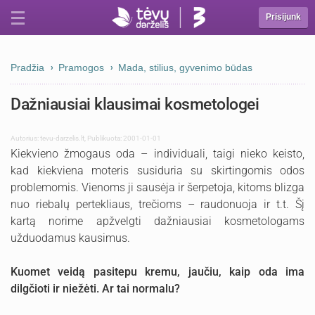
Prisijunk
Pradžia
Pramogos
Mada, stilius, gyvenimo būdas
Dažniausiai klausimai kosmetologei
Autorius:
tevu-darzelis.lt
,
Publikuota: 2001-01-01
Kiekvieno žmogaus oda – individuali, taigi nieko keisto,
kad kiekviena moteris susiduria su skirtingomis odos
problemomis. Vienoms ji sausėja ir šerpetoja, kitoms blizga
nuo riebalų pertekliaus, trečioms – raudonuoja ir t.t. Šį
kartą norime apžvelgti dažniausiai kosmetologams
užduodamus kausimus.
Kuomet veidą pasitepu kremu, jaučiu, kaip oda ima
dilgčioti ir niežėti. Ar tai normalu?