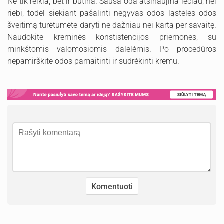
Ne tik reikia, bet ir būtina. Sausa oda atsinaujina lėčiau, nei
riebi, todėl siekiant pašalinti negyvas odos ląsteles odos
šveitimą turėtumėte daryti ne dažniau nei kartą per savaitę.
Naudokite kreminės konstistencijos priemones, su
minkštomis valomosiomis dalelėmis. Po procedūros
nepamirškite odos pamaitinti ir sudrėkinti kremu.