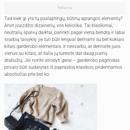
Reklama:
Tad kiek gi yra tų paslaptingų, būtinų aprangos elementų?
Anot įvaizdžio dizainerių, vos keliolika. Tai klasikiniai,
neutralių spalvų daiktai, parinkti pagal vieną bendrą ir labai
svarbią taisyklę: jie turi būti lengvai derinami su bet kokiais
kitais garderobo elementais. Ir nesvarbu, ar derinsite juos
vienus su kitais, ar šalia jų turėsite dar daug įvairių
drabužių. Jei norite atrodyti gerai – garderobo pagrindas
privalo būti sudarytas iš paprastos klasikos, priderinamos
absoliučiai prie bet ko.