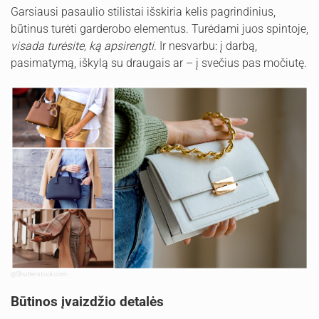
Garsiausi pasaulio stilistai išskiria kelis pagrindinius,
būtinus turėti garderobo elementus. Turėdami juos spintoje,
visada turėsite, ką apsirengti
. Ir nesvarbu: į darbą,
pasimatymą, iškylą su draugais ar – į svečius pas močiutę.
@Shutterstock.com
Būtinos įvaizdžio detalės