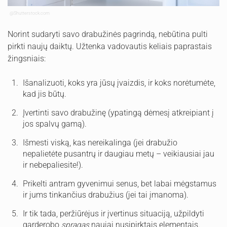
@Shutterstock.com
Norint sudaryti savo drabužinės pagrindą, nebūtina pulti
pirkti naujų daiktų. Užtenka vadovautis keliais paprastais
žingsniais:
Išanalizuoti, koks yra jūsų įvaizdis, ir koks norėtumėte,
kad jis būtų.
Įvertinti savo drabužinę (ypatingą dėmesį atkreipiant į
jos spalvų gamą).
Išmesti viską, kas nereikalinga (jei drabužio
nepalietėte pusantrų ir daugiau metų – veikiausiai jau
ir nebepaliesite!).
Prikelti antram gyvenimui senus, bet labai mėgstamus
ir jums tinkančius drabužius (jei tai įmanoma).
Ir tik tada, peržiūrėjus ir įvertinus situaciją, užpildyti
garderobo
spragas
naujai nusipirktais elementais.