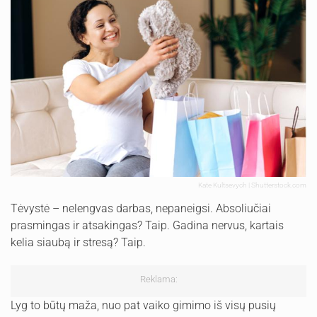
Kate Kultsevych | Shutterstock.com
Tėvystė – nelengvas darbas, nepaneigsi. Absoliučiai
prasmingas ir atsakingas? Taip. Gadina nervus, kartais
kelia siaubą ir stresą? Taip.
Reklama:
Lyg to būtų maža, nuo pat vaiko gimimo iš visų pusių