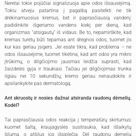
Neretai tokie pojūčiai signalizuoja apie odos išsausėjimą.
Tokiu atveju patartina į pagalbą pasitelkti ne tik
drėkinamuosius kremus, bet ir paprasčiausią vandenį:
padidinkite išgeriamo vandens kiekį per dieną, kad
organizmas “atsigautų” iš vidaus. Be to, nepamirškite, kad
kremas turėtų būti tepamas ant drėgnos odos, tuomet jis
kur kas geriau įsigers. Jei esate tikra, kad problema – ne
odos išsausėjime, tuomet tikėtina, kad ant odos yra mikro
įtrūkimų, o dilgčiojimo jausmas leidžia suprasti, kad
žaizdelės gyja ir traukiasi. Tačiau jei dilgčiojimas trunka
ilgiau nei 10 sekundžių, kremo geriau nenaudokite ir
apsilankykite pas dermatologą.
Ant skruostų ir nosies dažnai atsiranda raudonų dėmelių.
Kodėl?
Tai paprasčiausia odos reakcija į temperatūrų skirtumus:
kuomet šaltą, kraujagyslės susitraukia, kad išlaikytų
šilumą, o atšilus jos išsiplečia. Dėl raudonų dėmelių