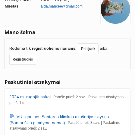
Prisiregistravo:
2020.11.23 (5 m.)
Miestas
aida.mancee@gmail.com
Mano šeima
Rodoma tik registruotiems nariams.
arba
Prisijunk
Registruokis
Paskutiniai atsakymai
2024 m. rugpjūtinukai
Parašė prieš: 2 sav.
| Paskutinis atsakymas
prieš: 1 d.
VU ligoninės Santaros klinikos akušerijos skyrius
(Santariškių gimdymo namai)
Parašė prieš: 3 sav.
| Paskutinis
atsakymas prieš: 2 sav.