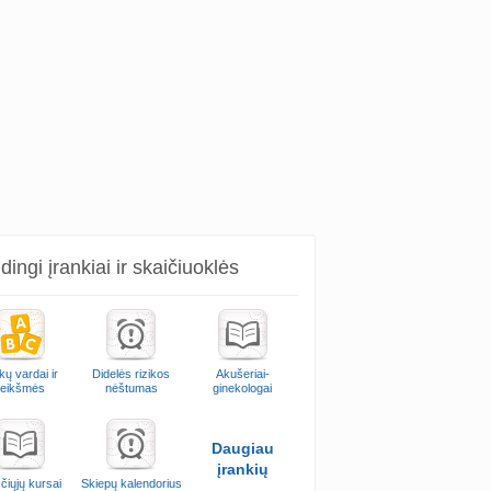
ingi įrankiai ir skaičiuoklės
kų vardai ir
Didelės rizikos
Akušeriai-
reikšmės
nėštumas
ginekologai
Daugiau
įrankių
čiųjų kursai
Skiepų kalendorius