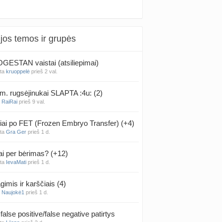
jos temos ir grupės
ESTAN vaistai (atsiliepimai)
nta
kruoppelė
prieš 2 val.
m. rugsėjinukai SLAPTA :4u: (2)
a
RaiRai
prieš 9 val.
iai po FET (Frozen Embryo Transfer) (+4)
nta
Gra Ger
prieš 1 d.
ai per bėrimas? (+12)
nta
IevaMati
prieš 1 d.
gimis ir karščiais (4)
a
Naujokė1
prieš 1 d.
false positive/false negative patirtys