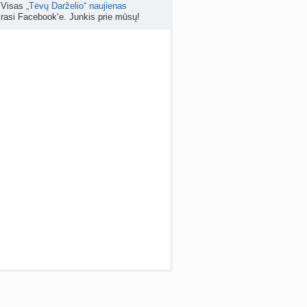
Visas
„Tėvų Darželio“ naujienas
rasi Facebook‘e. Junkis prie mūsų!
apsispręsti, ar nutraukti nėštumą? (+22)
nta
Liudeselis
prieš 6 d.
Dyson Airwrap plaukų formavimo prietaisas (atsiliepimai)
nta
RutaReads
prieš 6 d.
 temos (8000+)