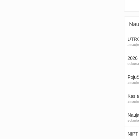
Nau
UTROG
atnauji
2026 
sukurt
Pojūč
atnauji
Kas t
atnauji
Nauja
sukurt
NIPT 