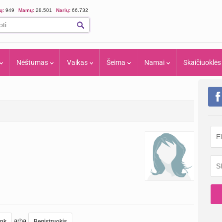
ių:
949
Mamų:
28.501
Narių:
66.732
Nėštumas
Vaikas
Šeima
Namai
Skaičiuoklės
arba
unk
Registruokis