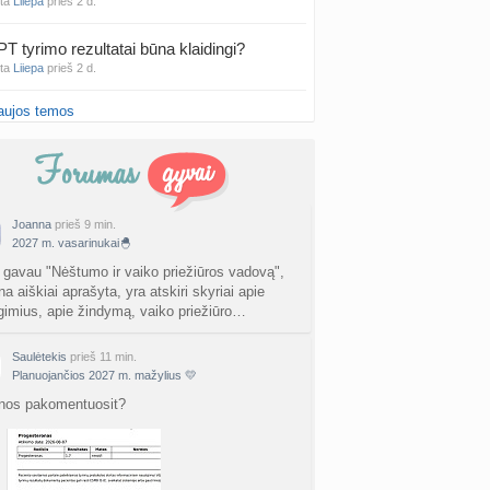
nta
Liiepa
prieš 2 d.
PT tyrimo rezultatai būna klaidingi?
nta
Liiepa
prieš 2 d.
aujos temos
27 Vasario mėnesio mažyliai
a
Vasaris2027
prieš 2 d.
atologai Šiauliuose (2)
a
Ingri2tii
prieš 2 d.
Joanna
prieš 9 min.
2027 m. vasarinukai🐣
u valymas
a
siksnyteee
prieš 2 d.
 gavau "Nėštumo ir vaiko priežiūros vadovą",
na aiškiai aprašyta, yra atskiri skyriai apie
gimius, apie žindymą, vaiko priežiūro…
tis Šklėrius
nta
gerdinas
prieš 2 d.
Saulėtekis
prieš 11 min.
Planuojančios 2027 m. mažylius 💛
vo mėnesio dvyniai
a
AgnieskaAdele
prieš 2 d.
nos pakomentuosit?
is Jonas
nta
linikea223
prieš 2 d.