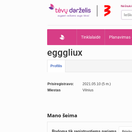
Nėštuk
Tinklalaidė
Planavimas
egggliux
Profilis
Prisiregistravo:
2021.05.10 (5 m.)
Miestas
Vilnius
Mano šeima
Rodoma tik registruotiems nariams.
Prisij