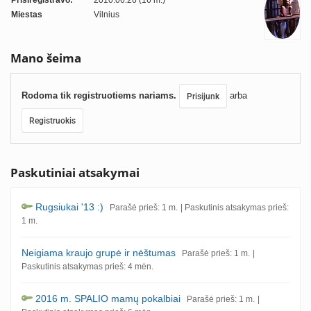
Prisiregistravo:
2010.06.26 (16 m.)
Miestas
Vilnius
Mano šeima
Rodoma tik registruotiems nariams.
arba
Prisijunk
Registruokis
Paskutiniai atsakymai
Rugsiukai '13 :)
Parašė prieš: 1 m.
| Paskutinis atsakymas prieš:
1 m.
Neigiama kraujo grupė ir nėštumas
Parašė prieš: 1 m.
|
Paskutinis atsakymas prieš: 4 mėn.
2016 m. SPALIO mamų pokalbiai
Parašė prieš: 1 m.
|