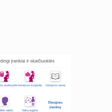
ingi įrankiai ir skaičiuoklės
mo skaičiuoklė
Gimdyvės krepšelis
Gimdymo namai
Daugiau
įrankių
ikio raidos
Vaikų augimo