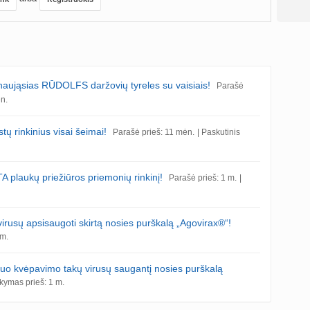
jąsias RŪDOLFS daržovių tyreles su vaisiais!
Parašė
ėn.
 rinkinius visai šeimai!
Parašė prieš: 11 mėn.
| Paskutinis
 plaukų priežiūros priemonių rinkinį!
Parašė prieš: 1 m.
|
usų apsisaugoti skirtą nosies purškalą „Agovirax®“!
 m.
kvėpavimo takų virusų saugantį nosies purškalą
akymas prieš: 1 m.