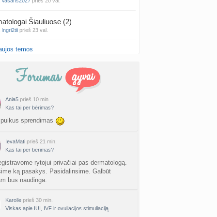
a
Vasaris2027
prieš 20 val.
atologai Šiauliuose (2)
a
Ingri2tii
prieš 23 val.
aujos temos
u valymas
a
siksnyteee
prieš 1 d.
tis Šklėrius
nta
gerdinas
prieš 1 d.
Ania5
prieš 10 min.
Kas tai per bėrimas?
vo mėnesio dvyniai
a
AgnieskaAdele
prieš 1 d.
 puikus sprendimas
is Jonas
IevaMati
prieš 21 min.
nta
linikea223
prieš 1 d.
Kas tai per bėrimas?
egistravome rytojui privačiai pas dermatologą.
rfo mokyklos
sime ką pasakys. Pasidalinsime. Galbūt
a
babarikė
prieš 1 d.
m bus naudinga.
ausi, rečiausi berniukų vardai :)
Karolle
prieš 30 min.
nta
Nerea
prieš 1 d.
Viskas apie IUI, IVF ir ovuliacijos stimuliaciją