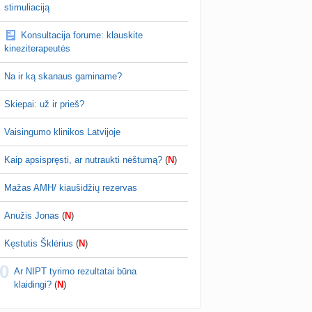
žniausi klausimai apie cezario pjūvį (+2)
stimuliaciją
nta
Veronika99
prieš 3 d.
Konsultacija forume: klauskite
is brendimas (3)
kineziterapeutės
a
danguolyte
prieš 3 d.
Na ir ką skanaus gaminame?
D testuotojos! (bendra tema)
nta
Karlitele
prieš 3 d.
Skiepai: už ir prieš?
 drabuziai (2)
Vaisingumo klinikos Latvijoje
a
danguolyte
prieš 4 d.
Kaip apsispręsti, ar nutraukti nėštumą?
(
N
)
tumo ribos (11)
a
danguolyte
prieš 4 d.
Mažas AMH/ kiaušidžių rezervas
Gelis „Anaftin® Baby“ dygstant dantukams (atsiliepimai) (4)
Anužis Jonas
(
N
)
a
Spindulėlė1
prieš 4 d.
Kęstutis Šklėrius
(
N
)
apsispręsti, ar nutraukti nėštumą? (+21)
0
nta
Liudeselis
prieš 4 d.
Ar NIPT tyrimo rezultatai būna
klaidingi?
(
N
)
Dyson Airwrap plaukų formavimo prietaisas (atsiliepimai)
nta
RutaReads
prieš 5 d.