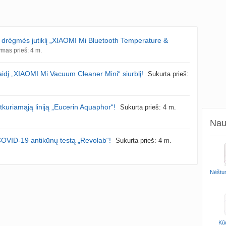
drėgmės jutiklį „XIAOMI Mi Bluetooth Temperature &
ymas prieš: 4 m.
dį „XIAOMI Mi Vacuum Cleaner Mini“ siurblį!
Sukurta prieš:
riamąją liniją „Eucerin Aquaphor“!
Sukurta prieš: 4 m.
Naud
ID-19 antikūnų testą „Revolab“!
Sukurta prieš: 4 m.
Nėštu
Kūd