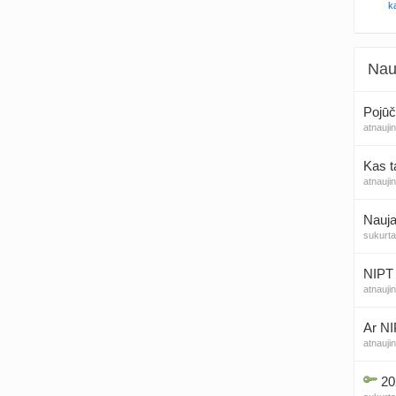
k
Nau
Pojūč
atnauji
Kas t
atnauji
Nauja
sukurt
NIPT 
atnauji
Ar NI
atnauji
20