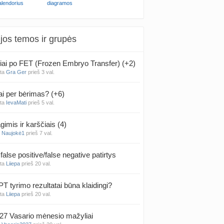
alendorius
diagramos
jos temos ir grupės
iai po FET (Frozen Embryo Transfer) (+2)
nta
Gra Ger
prieš 3 val.
ai per bėrimas? (+6)
nta
IevaMati
prieš 5 val.
gimis ir karščiais (4)
a
Naujokė1
prieš 7 val.
false positive/false negative patirtys
nta
Liiepa
prieš 20 val.
PT tyrimo rezultatai būna klaidingi?
nta
Liiepa
prieš 20 val.
27 Vasario mėnesio mažyliai