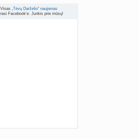
Visas
„Tėvų Darželio“ naujienas
Kas geriau - gyventi senos statybos bute ar imti paskolą kotedžui arba namui?
rasi Facebook‘e. Junkis prie mūsų!
nta
RutaReads
prieš 5 d.
Rašomasis stalas ir kėdė mokiniui: kaip išsirinkti?
a
winterscott999
prieš 6 d.
 temos (8000+)