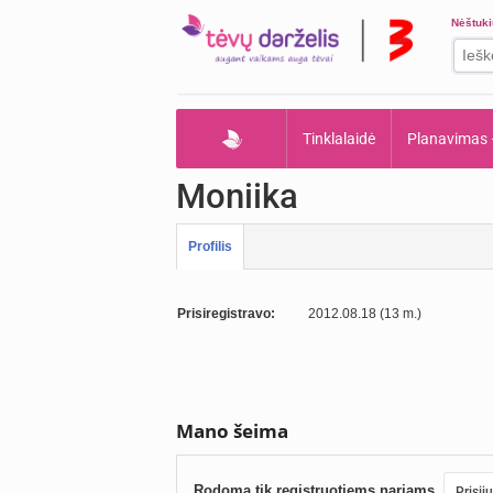
Nėštuk
Tinklalaidė
Planavimas
Moniika
Profilis
Prisiregistravo:
2012.08.18 (13 m.)
Mano šeima
Rodoma tik registruotiems nariams.
Prisij