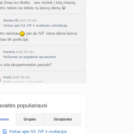
i žinau ko tikėtis , nes vistiek į kitą miestą
ne gelio (progesterono) naudojimas
tis reikės tai reikės tų laisvų dienų 😀
nta
Agne.baronaite
prieš 1 d.
Monika 88
prieš 33 min.
ėjimas dėl pardavėjo „Mantvis“
Viskas apie IUI, IVF ir ovuliacijos stimuliaciją
a
Soliaris73
prieš 1 d.
rto neimiau
per du IVF viena diena laisva
iau tik punkcijai.
Kaip renkatės vaikų vardus: reikšmė, skambesys ar šeimos tradicija? (4)
a
TD asistentė
prieš 2 d.
Inanana
prieš 40 min.
Nėštumas po pagalbinio apvaisinimo
kydliaukės hipotirozė ir nėštumas (+3)
ms sita eksperimentini pasiule?
nta
Šviesa777
prieš 2 d.
Ania5
prieš 46 min.
as po hemorojaus operacijos
Nėštumo testo „vaiduokliai“
nta
Rasa Gal
prieš 2 d.
l jis nejautrus, tas kitas
PV (žmogaus papilomos virusas) (+3)
nta
Svaja1234
prieš 3 d.
vaitės populiariausi
Koks vienas kasdienis šeimos įprotis labiausiai pasiteisino? (2)
emos
Grupės
Straipsniai
a
TD asistentė
prieš 3 d.
Viskas apie IUI, IVF ir ovuliacijos