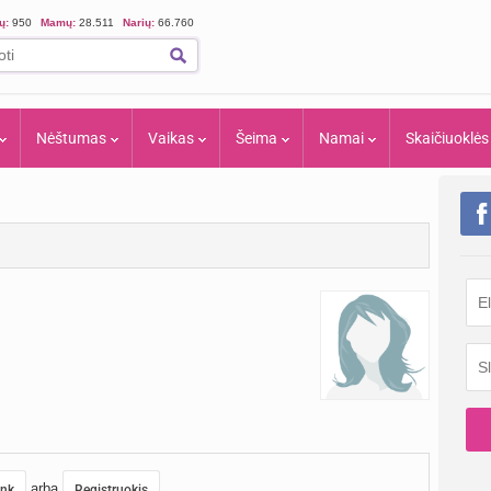
ių:
950
Mamų:
28.511
Narių:
66.760
Nėštumas
Vaikas
Šeima
Namai
Skaičiuoklės
arba
unk
Registruokis