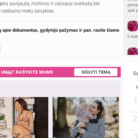
gera savijauta, motinos ir vaisiaus sveikata bei
pirma
apie 
o nėštumo metu taisykles.
ą apie dokumentus, gydytojo pažymas ir pan. rasite šiame
Ir ki
Sper
aišku
Sa
T
1
2
3