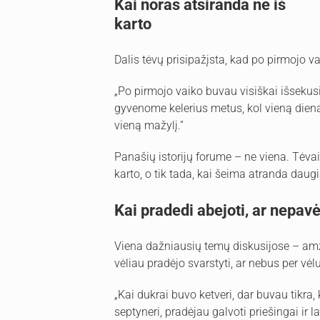
Kai noras atsiranda ne iš
karto
Dalis tėvų prisipažįsta, kad po pirmojo va
„Po pirmojo vaiko buvau visiškai išsekusi
gyvenome kelerius metus, kol vieną dieną
vieną mažylį.“
Panašių istorijų forume – ne viena. Tėva
karto, o tik tada, kai šeima atranda daug
Kai pradedi abejoti, ar nepavė
Viena dažniausių temų diskusijose – amž
vėliau pradėjo svarstyti, ar nebus per vėlu
„Kai dukrai buvo ketveri, dar buvau tikra
septyneri, pradėjau galvoti priešingai ir l