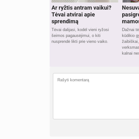
Ar ryžtis antram vaikui?
Nesuva
Tėvai atvirai apie
pasigr
sprendimą
mamos 
Tėvai dalijasi, kodėl vieni ryžosi
Dažnai tė
šeimos pagausėjimui, o kiti
kūdikio 
nusprendė likti prie vieno vaiko.
žaibiškai
verksmas
kalnai ne