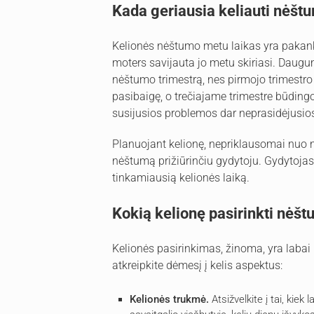
Kada geriausia keliauti nėš
Kelionės nėštumo metu laikas yra pakank
moters savijauta jo metu skiriasi. Daugu
nėštumo trimestrą, nes pirmojo trimestr
pasibaigę, o trečiajame trimestre būding
susijusios problemos dar neprasidėjusio
Planuojant kelionę, nepriklausomai nuo nė
nėštumą prižiūrinčiu gydytoju. Gydytojas,
tinkamiausią kelionės laiką.
Kokią kelionę pasirinkti nėš
Kelionės pasirinkimas, žinoma, yra labai 
atkreipkite dėmesį į kelis aspektus:
Kelionės trukmė.
Atsižvelkite į tai, kiek 