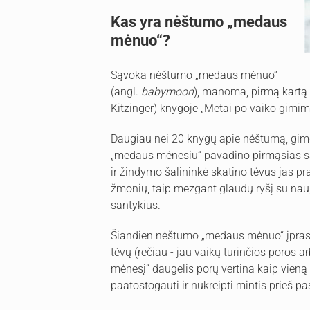
Kas yra nėštumo „medaus
mėnuo“?
Sąvoka nėštumo „medaus mėnuo“
(angl.
babymoon
), manoma, pirmą kartą 
Kitzinger) knygoje „Metai po vaiko gimim
Daugiau nei 20 knygų apie nėštumą, gim
„medaus mėnesiu“ pavadino pirmąsias sa
ir žindymo šalininkė skatino tėvus jas pr
žmonių, taip mezgant glaudų ryšį su nauj
santykius.
Šiandien nėštumo „medaus mėnuo“ įprast
tėvų (rečiau - jau vaikų turinčios poros
mėnesį“ daugelis porų vertina kaip vieną
paatostogauti ir nukreipti mintis prieš pa