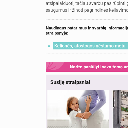
atsipalaiduoti, tačiau svarbu pasirūpinti 
saugumus ir žinoti pagrindines keliavim
Naudingus patarimus ir svarbią informacij
straipsnyje:
Kelionės, atostogos nėštumo metu
Susiję straipsniai