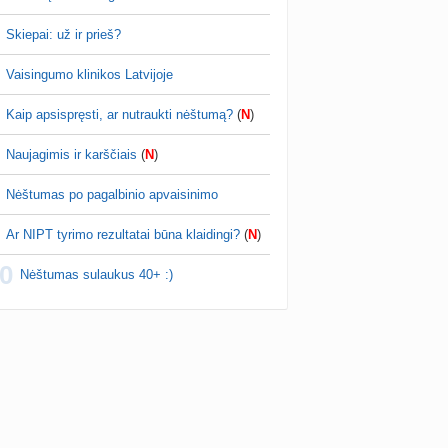
Skiepai: už ir prieš?
Vaisingumo klinikos Latvijoje
Kaip apsispręsti, ar nutraukti nėštumą?
(
N
)
Naujagimis ir karščiais
(
N
)
Nėštumas po pagalbinio apvaisinimo
Ar NIPT tyrimo rezultatai būna klaidingi?
(
N
)
0
Nėštumas sulaukus 40+ :)