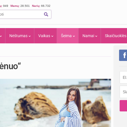
ių:
949
Mamų:
28.501
Narių:
66.732
Nėštumas
Vaikas
Šeima
Namai
Skaičiuoklės
ėnuo“