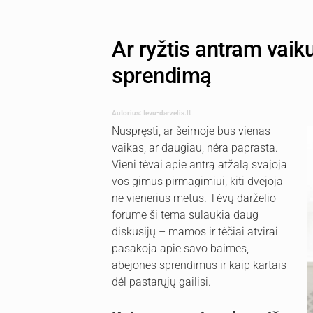
Ar ryžtis antram vaiku
sprendimą
Autorius: tevu-darzelis.lt
Nuspręsti, ar šeimoje bus vienas
vaikas, ar daugiau, nėra paprasta.
Vieni tėvai apie antrą atžalą svajoja
vos gimus pirmagimiui, kiti dvejoja
ne vienerius metus. Tėvų darželio
forume ši tema sulaukia daug
diskusijų – mamos ir tėčiai atvirai
pasakoja apie savo baimes,
abejones sprendimus ir kaip kartais
dėl pastarųjų gailisi.