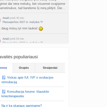
gimei dar nėra metukų, bet visuomet svajojome
pametinukus, tad bandome šį norą pildyti. Dar…
Ania5
prieš 45 min.
Planuojančios 2027 m. mažylius 💛
ek daug mūsų ryt mm laukia!
Ania5
prieš 50 min.
Planuojančios 2027 m. mažylius 💛
mą
jam praktiškai vienas tyrimas ir viskas
 dėl jo
vaitės populiariausi
emos
Grupės
Straipsniai
Viskas apie IUI, IVF ir ovuliacijos
stimuliaciją
Konsultacija forume: klauskite
kineziterapeutės
Na ir ką skanaus gaminame?