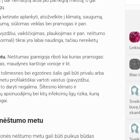
os į dar nematytą arba jau pamėgtą miestą, o gal
gų.
 ketinate aplankyti, atsižvelkite į klimatą, saugumą,
umą, siūlomas veiklas bei pramogas ir pan.
avyzdžiui, vaikščiojimas, plaukiojimas ir pan. nėštumo
mali) tikrai yra labai naudinga, tačiau nereikėtų
Linki
tu.
Nėštumas įpareigoja riboti kai kurias pramogas:
mas, maudynės karštoje vonioje ir kt.
 tolimesnes bei egzotines šalis gali būti privalu arba
Man t
u profilaktiškai vartoti vaistus (pavyzdžiui,
o daryti negalima. Šiltesnio klimato ir
apsinuodijimų bei kitų infekcinių ligų rizika, kurią
ngai.
Sveik
buvę,
skamb
t nėštumo metu
onės nėštumo metu gali būti puikus būdas
Sveik