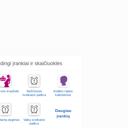
ingi įrankiai ir skaičiuoklės
vės krepšelis
Nėščiosios
Kūdikio raidos
sveikatos patikra
kalendorius
Daugiau
įrankių
 dantų dygimas
Vaikų sveikatos
patikra