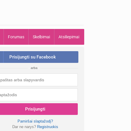
Forumas
Skelbimai
Atsiliepimai
Prisijungti su Facebook
arba
Prisijungti
Pamiršai slaptažodį?
Dar ne narys?
Registruokis