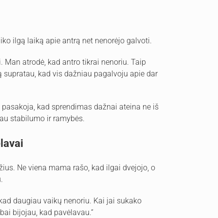
iko ilgą laiką apie antrą net nenorėjo galvoti.
. Man atrodė, kad antro tikrai nenoriu. Taip
 supratau, kad vis dažniau pagalvoju apie dar
i pasakoja, kad sprendimas dažnai ateina ne iš
iau stabilumo ir ramybės.
lavai
ius. Ne viena mama rašo, kad ilgai dvejojo, o
.
, kad daugiau vaikų nenoriu. Kai jai sukako
abai bijojau, kad pavėlavau.“