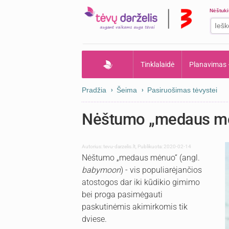
Nėštuk
Tinklalaidė
Planavimas
Pradžia
Šeima
Pasiruošimas tėvystei
Nėštumo „medaus m
Autorius:
tevu-darzelis.lt
,
Publikuota: 2020-02-14
Nėštumo „medaus mėnuo“ (angl.
babymoon
) - vis populiarėjančios
atostogos dar iki kūdikio gimimo
bei proga pasimėgauti
paskutinėmis akimirkomis tik
dviese.