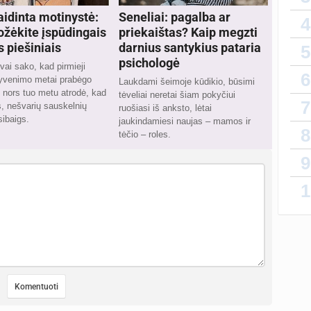
idinta motinystė:
Seneliai: pagalba ar
4
ožėkite įspūdingais
priekaištas? Kaip megzti
piešiniais
darnius santykius pataria
5
psichologė
vai sako, kad pirmieji
6
gyvenimo metai prabėgo
Laukdami šeimoje kūdikio, būsimi
, nors tuo metu atrodė, kad
tėveliai neretai šiam pokyčiui
7
, nešvarių sauskelnių
ruošiasi iš anksto, lėtai
sibaigs.
jaukindamiesi naujas – mamos ir
8
tėčio – roles.
9
1