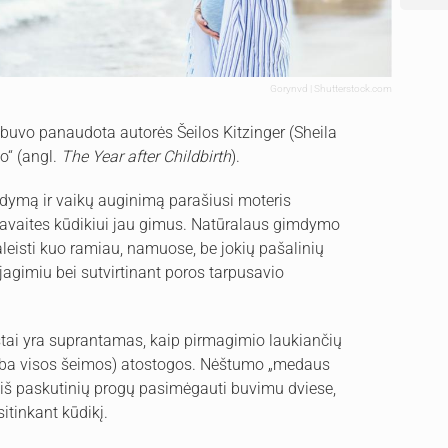
Gorynvd | Shutterstock.com
buvo panaudota autorės Šeilos Kitzinger (Sheila
o“ (angl.
The Year after Childbirth
).
dymą ir vaikų auginimą parašiusi moteris
vaites kūdikiui jau gimus. Natūralaus gimdymo
aleisti kuo ramiau, namuose, be jokių pašalinių
agimiu bei sutvirtinant poros tarpusavio
ai yra suprantamas, kaip pirmagimio laukiančių
 arba visos šeimos) atostogos. Nėštumo „medaus
 iš paskutinių progų pasimėgauti buvimu dviese,
sitinkant kūdikį.