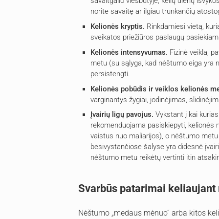
savaitgalio viešbutyje, kelių dienų išvyk
norite savaitę ar ilgiau trunkančių atosto
Kelionės kryptis.
Rinkdamiesi vietą, kurią
sveikatos priežiūros paslaugų pasiekiam
Kelionės intensyvumas.
Fizinė veikla, p
metu (su sąlyga, kad nėštumo eiga yra nor
persistengti.
Kelionės pobūdis ir veiklos kelionės me
varginantys žygiai, jodinėjimas, slidinėji
Įvairių ligų pavojus.
Vykstant į kai kurias
rekomenduojama pasiskiepyti, kelionės met
vaistus nuo maliarijos), o nėštumo metu t
besivystančiose šalyse yra didesnė įvairių 
nėštumo metu reikėtų vertinti itin atsaki
Svarbūs patarimai keliaujan
Nėštumo „medaus mėnuo“ arba kitos keli