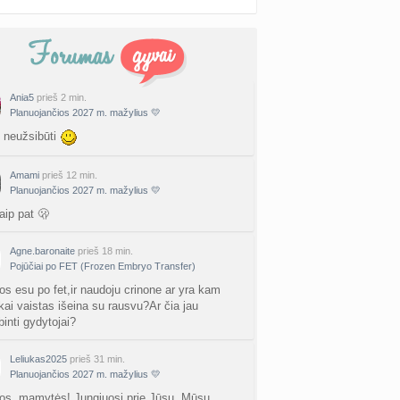
Ania5
prieš 2 min.
Planuojančios 2027 m. mažylius 💛
u neužsibūti
Amami
prieš 12 min.
Planuojančios 2027 m. mažylius 💛
aip pat 🫢
Agne.baronaite
prieš 18 min.
Pojūčiai po FET (Frozen Embryo Transfer)
os esu po fet,ir naudoju crinone ar yra kam
kai vaistas išeina su rausvu?Ar čia jau
inti gydytojai?
Leliukas2025
prieš 31 min.
Planuojančios 2027 m. mažylius 💛
os, mamytės! Jungiuosi prie Jūsų. Mūsų