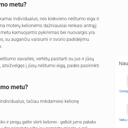
tumo metu?
amai individualus, nes kiekvieno nėštumo eiga ir
ma moterų kelionėms dažniausiai renkasi antrąjį
o metu kamuojantis pykinimas bei nuovargis yra
os, su augančiu vaisiumi ir svorio padidėjimu
s.
štumo savaitės, vertėtų pasitarti su jus ir jūsų
Naud
 atsižvelgęs į jūsų nėštumo eigą, padės pasirinkti
tumo metu?
Gimdy
individualus, tačiau rinkdamiesi kelionę
Vaikų
laiko ir pinigų galite skirti kelionei - galbūt jums pakaks