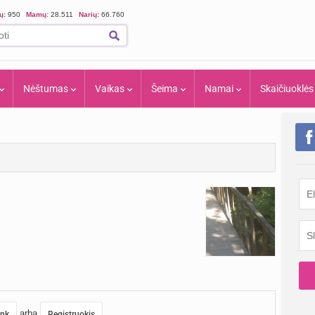
ių:
950
Mamų:
28.511
Narių:
66.760
Nėštumas
Vaikas
Šeima
Namai
Skaičiuoklės
arba
unk
Registruokis