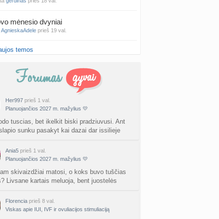
nta
gerdinas
prieš 18 val.
vo mėnesio dvyniai
a
AgnieskaAdele
prieš 19 val.
aujos temos
is Jonas
nta
linikea223
prieš 21 val.
rfo mokyklos
a
babarikė
prieš 1 d.
Her997
prieš 1 val.
Planuojančios 2027 m. mažylius 💛
ausi, rečiausi berniukų vardai :)
nta
Nerea
prieš 1 d.
do tuscias, bet ikelkit biski pradziuvusi. Ant
slapio sunku pasakyt kai dazai dar issilieje
ne gelio (progesterono) naudojimas
nta
Agne.baronaite
prieš 1 d.
Ania5
prieš 1 val.
Planuojančios 2027 m. mažylius 💛
ėjimas dėl pardavėjo „Mantvis“
tam skivaizdžiai matosi, o koks buvo tuščias
a
Soliaris73
prieš 1 d.
s? Livsane kartais meluoja, bent juostelės
Kaip renkatės vaikų vardus: reikšmė, skambesys ar šeimos tradicija? (4)
Florencia
prieš 8 val.
a
TD asistentė
Viskas apie IUI, IVF ir ovuliacijos stimuliaciją
prieš 1 d.