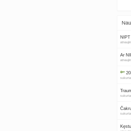
Nau
NIPT 
atnauji
Ar NI
atnauji
20
sukurt
Traum
sukurt
Čakr
sukurt
Kęstu