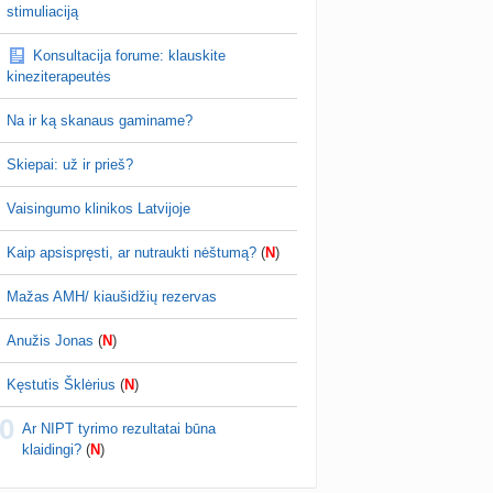
 drabuziai (2)
stimuliaciją
ken…
a
danguolyte
prieš 3 d.
Konsultacija forume: klauskite
tumo ribos (11)
kineziterapeutės
a
danguolyte
prieš 3 d.
Na ir ką skanaus gaminame?
Gelis „Anaftin® Baby“ dygstant dantukams (atsiliepimai) (4)
a
Spindulėlė1
prieš 3 d.
Skiepai: už ir prieš?
apsispręsti, ar nutraukti nėštumą? (+17)
Vaisingumo klinikos Latvijoje
nta
Liudeselis
prieš 4 d.
Kaip apsispręsti, ar nutraukti nėštumą?
(
N
)
Dyson Airwrap plaukų formavimo prietaisas (atsiliepimai)
nta
RutaReads
prieš 4 d.
Mažas AMH/ kiaušidžių rezervas
Kas geriau - gyventi senos statybos bute ar imti paskolą kotedžui arba namui?
Anužis Jonas
(
N
)
nta
RutaReads
prieš 4 d.
Kęstutis Šklėrius
(
N
)
Rašomasis stalas ir kėdė mokiniui: kaip išsirinkti?
0
a
winterscott999
prieš 5 d.
Ar NIPT tyrimo rezultatai būna
klaidingi?
(
N
)
mo planavimas po persileidimo (+5)
nta
DingDong
prieš 5 d.