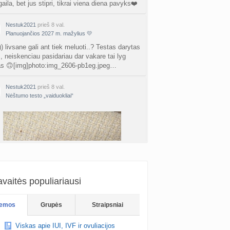
gaila, bet jus stipri, tikrai viena diena pavyks❤️
kydliaukės hipotirozė ir nėštumas (+3)
nta
Šviesa777
prieš 1 d.
Nestuk2021
prieš 8 val.
Planuojančios 2027 m. mažylius 💛
as po hemorojaus operacijos
) livsane gali ant tiek meluoti..? Testas darytas
nta
Rasa Gal
prieš 2 d.
., neiskenciau pasidariau dar vakare tai lyg
as 🙃[img]photo:img_2606-pb1eg.jpeg…
PV (žmogaus papilomos virusas) (+3)
nta
Svaja1234
prieš 2 d.
Nestuk2021
prieš 8 val.
Nėštumo testo „vaiduokliai“
Koks vienas kasdienis šeimos įprotis labiausiai pasiteisino? (2)
a
TD asistentė
prieš 2 d.
žniausi klausimai apie cezario pjūvį (+2)
nta
Veronika99
prieš 3 d.
is brendimas (2)
a
danguolyte
prieš 3 d.
vaitės populiariausi
D testuotojos! (bendra tema)
emos
Grupės
Straipsniai
nta
Karlitele
prieš 3 d.
Ant kiek livsane gali buti melagis?😂 per 3
Viskas apie IUI, IVF ir ovuliacijos
isryskejo (darytas apie 15val) ar cia brokuotas