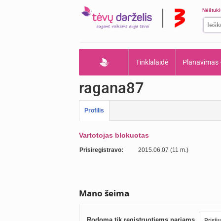
Nėštuk
Tinklalaidė
Planavimas
ragana87
Profilis
Vartotojas blokuotas
Prisiregistravo:
2015.06.07 (11 m.)
Mano šeima
Rodoma tik registruotiems nariams.
Prisij