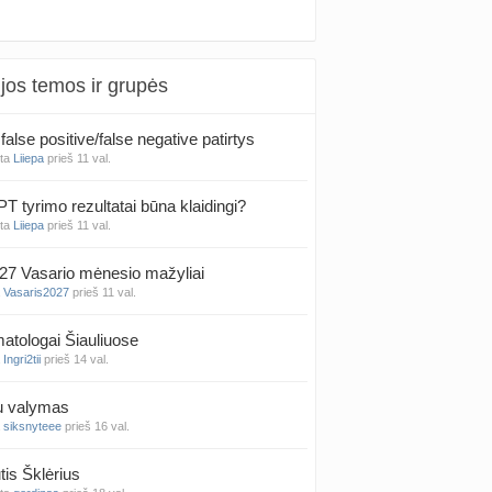
jos temos ir grupės
false positive/false negative patirtys
nta
Liiepa
prieš 11 val.
PT tyrimo rezultatai būna klaidingi?
nta
Liiepa
prieš 11 val.
27 Vasario mėnesio mažyliai
a
Vasaris2027
prieš 11 val.
atologai Šiauliuose
a
Ingri2tii
prieš 14 val.
u valymas
a
siksnyteee
prieš 16 val.
tis Šklėrius