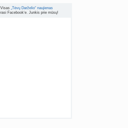
Visas
„Tėvų Darželio“ naujienas
Kokia reali tikimybė pastoti mėnesinių metu? (+2)
rasi Facebook‘e. Junkis prie mūsų!
nta
as40
prieš 5 d.
irmieji nėštumo požymiai (+2)
nta
Žanetaj
prieš 5 d.
 temos (8000+)