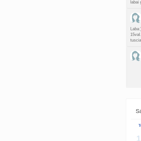
labai 
S
atnauji
Gijim
Laba:)
atnauji
15val
tusci
Ž
atnauji
sukurt
Da
atnauji
lytin
sukurt
Sa
T
T
atnauji
Laba 
1
min., 